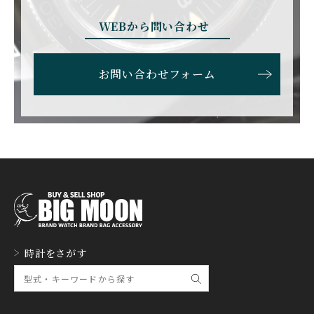
BRUNO SOHNLE Glash
ALAIN SILBERSTEIN
CITIZEN
BREITLING
utte
アラン・シルベスタイン
シチズン
WEBから問い合わせ
ブライトリング
ブルーノ・ゾンレー・ グ
ラスヒュッテ
BULOVA
BVLGARI
お問い合わせフォーム
ブローバ
ブルガリ
CARL F. BUCHERER
CARTIER
カール F. ブヘラ
カルティエ
CASIO
CEDRIC JOHNER
カシオ
セドリックジョナー
CHANEL
CHOPARD
シャネル
ショパール
CHRISTOPHER WARD
CHRONO TOKYO
時計をさがす
クリストファー・ウォー
クロノトウキョウ
ド
CHRONOSWISS
CITIZEN
クロノスイス
シチズン