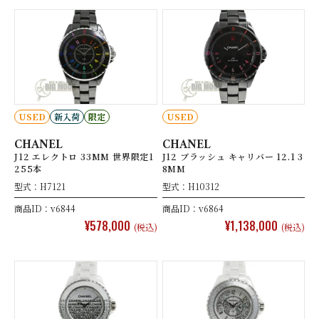
USED
新入荷
限定
USED
CHANEL
CHANEL
J12 エレクトロ 33MM 世界限定1
J12 ブラッシュ キャリバー 12.1 3
255本
8MM
型式：H7121
型式：H10312
商品ID：v6844
商品ID：v6864
¥578,000
¥1,138,000
(税込)
(税込)