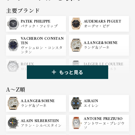
主要ブランド
PATEK PHILIPPE
AUDEMARS PIGUET
パテック・フィリップ
オーデマ・ピゲ
VACHERON CONSTAN
A.LANGE&SOHNE
TIN
ランゲ＆ゾーネ
ヴァシュロン ・コンスタ
ンタン
ROLEX
JAEGER LE COULTRE
ロレックス
ジャガー・ルクルト
もっと見る
PANERAI
IWC
パネライ
アイ ダブリュー シー
A〜Z順
A.LANGE&SOHNE
AIRAIN
OMEGA
BREGUET
ランゲ＆ゾーネ
エイレン
オメガ
ブレゲ
ANTOINE PREZIUSO
BLANCPAIN
BREITLING
ALAIN SILBERSTEIN
アントワーヌ・プレジウ
ブランパン
ブライトリング
アラン・シルベスタイン
ソ