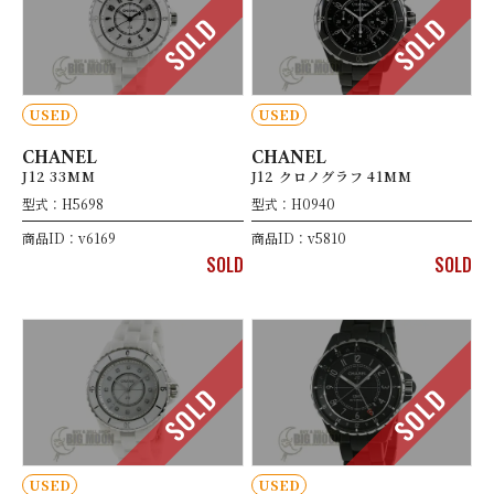
SOLD
SOLD
USED
USED
CHANEL
CHANEL
J12 33MM
J12 クロノグラフ 41MM
型式：H5698
型式：H0940
商品ID：v6169
商品ID：v5810
SOLD
SOLD
SOLD
SOLD
USED
USED