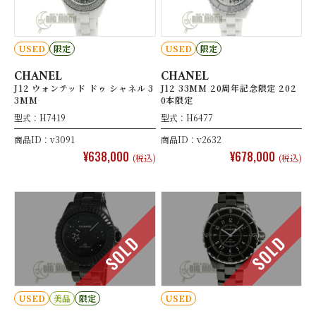
USED
限定
USED
限定
CHANEL
CHANEL
J12 ウォンテッド ドゥ シャネル 3
J12 33MM 20周年記念限定 202
3MM
0本限定
型式：H7419
型式：H6477
商品ID：v3091
商品ID：v2632
¥638,000
¥678,000
(税込)
(税込)
SOLD
SOLD
USED
美品
限定
USED