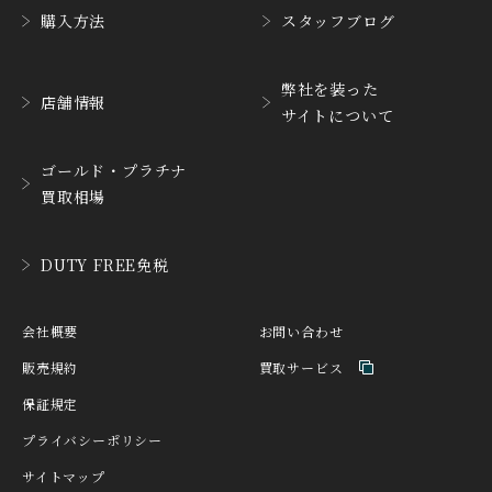
購入方法
スタッフブログ
CUERVOY SOBRINOS
CVSTOS
クエルボ・イソブリノス
クストス
弊社を装った
CYRUS
CZAPEK
店舗情報
サイトについて
サイラス
チャペック
D. DORNBLÜTH&SOH
ゴールド・プラチナ
DAMASKO
N
買取相場
ダマスコ
D.ドルンブルート＆ゾー
ン
DANIEL ROTH
DAVOSA
DUTY FREE免税
ダニエル・ロート
ダボサ
DUBEY&SCHALDENBR
E.C.W
会社概要
お問い合わせ
AND
ヨーロピアン・カンパニ
ダービー&シャルデンブラ
ー・ウォッチ
販売規約
買取サービス
ン
保証規定
EBERHARD
EDOX
エベラール
エドックス
プライバシーポリシー
サイトマップ
ETERNA
F.P.JOURNE