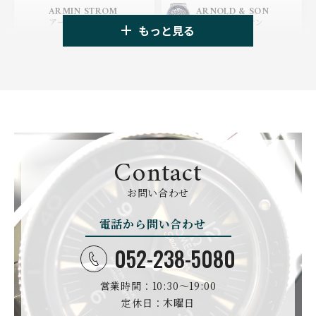
HUBLOT
ZENITH
ARMIN STROM
ARNOLD & SON
ウブロ
ゼニス
アーミン・シュトローム
アーノルド&サン
もっと見る
TAG HEUER
TUDOR
AUDEMARS PIGUET
AZIMUTH
タグ・ホイヤー
チューダー
オーデマ・ピゲ
アジムート
GIRARD PERREGAUX
ULYSSE NARDIN
BALL WATCH
BALTIC WATCHES
ジラール・ペルゴ
ユリスナルダン
ボール・ウォッチ
バルティック ウォッチ
BELL＆ROSS
SINN
BAMFORD LONDON
BAUME&MERCIER
ベル＆ロス
ジン
バンフォード・ロンドン
ボーム＆メルシエ
Contact
CARTIER
CHANEL
BEAUBLEU
BELL＆ROSS
お問い合わせ
カルティエ
シャネル
ボーブルー
ベル＆ロス
電話から問い合わせ
BOLDR Supply Compan
CHOPARD
SEIKO
BLANCPAIN
y
ショパール
セイコー
ブランパン
ボルダー・サプライ・カ
052-238-5080
ンパニー
GLASHUTTE ORIGINA
CHRONOSWISS
L
営業時間：10:30〜19:00
BOVET
BREGUET
クロノスイス
グラスヒュッテ・オリジ
ボヴェ
ブレゲ
ナル
定休日：木曜日