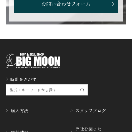
BULOVA
BVLGARI
お問い合わせフォーム
ブローバ
ブルガリ
CARL F. BUCHERER
CARTIER
カール F. ブヘラ
カルティエ
CASIO
CEDRIC JOHNER
カシオ
セドリックジョナー
CHANEL
CHOPARD
シャネル
ショパール
CHRISTOPHER WARD
CHRONO TOKYO
時計をさがす
クリストファー・ウォー
クロノトウキョウ
ド
CHRONOSWISS
CITIZEN
クロノスイス
シチズン
購入方法
スタッフブログ
CUERVOY SOBRINOS
CVSTOS
クエルボ・イソブリノス
クストス
弊社を装った