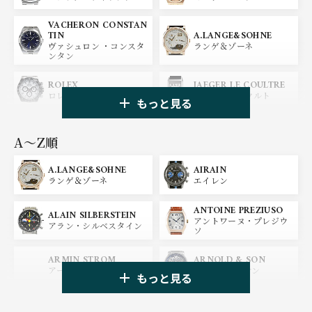
VACHERON CONSTAN
A.LANGE&SOHNE
TIN
ランゲ＆ゾーネ
ヴァシュロン ・コンスタ
ンタン
ROLEX
JAEGER LE COULTRE
ロレックス
ジャガー・ルクルト
もっと見る
PANERAI
IWC
パネライ
アイ ダブリュー シー
A〜Z順
A.LANGE&SOHNE
AIRAIN
OMEGA
BREGUET
ランゲ＆ゾーネ
エイレン
オメガ
ブレゲ
ANTOINE PREZIUSO
BLANCPAIN
BREITLING
ALAIN SILBERSTEIN
アントワーヌ・プレジウ
ブランパン
ブライトリング
アラン・シルベスタイン
ソ
HUBLOT
ZENITH
ARMIN STROM
ARNOLD & SON
ウブロ
ゼニス
アーミン・シュトローム
アーノルド&サン
もっと見る
TAG HEUER
TUDOR
AUDEMARS PIGUET
AZIMUTH
タグ・ホイヤー
チューダー