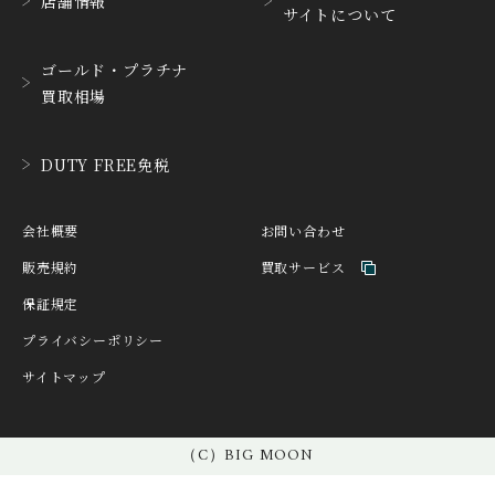
店舗情報
CYRUS
CZAPEK
サイトについて
サイラス
チャペック
D. DORNBLÜTH&SOH
ゴールド・プラチナ
DAMASKO
N
買取相場
ダマスコ
D.ドルンブルート＆ゾー
ン
DANIEL ROTH
DAVOSA
DUTY FREE免税
ダニエル・ロート
ダボサ
DUBEY&SCHALDENBR
E.C.W
会社概要
お問い合わせ
AND
ヨーロピアン・カンパニ
ダービー&シャルデンブラ
ー・ウォッチ
販売規約
買取サービス
ン
保証規定
EBERHARD
EDOX
エベラール
エドックス
プライバシーポリシー
サイトマップ
ETERNA
F.P.JOURNE
エテルナ
F.P.ジュルヌ
FAVRE LEUBA
FORTIS
（C）BIG MOON
ファーブル・ルーバ
フォルティス