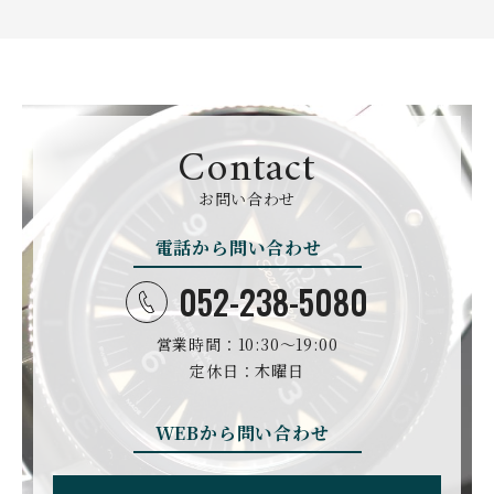
オーデマ・ピゲ
アジムート
GIRARD PERREGAUX
ULYSSE NARDIN
BALL WATCH
BALTIC WATCHES
ジラール・ペルゴ
ユリスナルダン
ボール・ウォッチ
バルティック ウォッチ
BELL＆ROSS
SINN
BAMFORD LONDON
BAUME&MERCIER
ベル＆ロス
ジン
バンフォード・ロンドン
ボーム＆メルシエ
Contact
CARTIER
CHANEL
BEAUBLEU
BELL＆ROSS
お問い合わせ
カルティエ
シャネル
ボーブルー
ベル＆ロス
電話から問い合わせ
BOLDR Supply Compan
CHOPARD
SEIKO
BLANCPAIN
y
ショパール
セイコー
ブランパン
ボルダー・サプライ・カ
052-238-5080
ンパニー
GLASHUTTE ORIGINA
CHRONOSWISS
L
営業時間：10:30〜19:00
BOVET
BREGUET
クロノスイス
グラスヒュッテ・オリジ
ボヴェ
ブレゲ
ナル
定休日：木曜日
BRUNO SOHNLE Glash
ALAIN SILBERSTEIN
CITIZEN
BREITLING
utte
アラン・シルベスタイン
シチズン
WEBから問い合わせ
ブライトリング
ブルーノ・ゾンレー・ グ
ラスヒュッテ