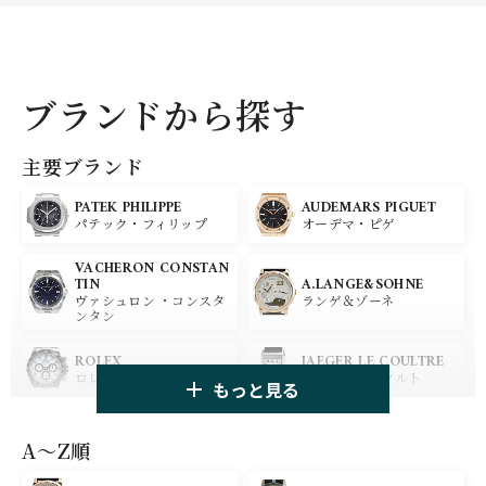
ブランドから探す
主要ブランド
PATEK PHILIPPE
AUDEMARS PIGUET
パテック・フィリップ
オーデマ・ピゲ
VACHERON CONSTAN
A.LANGE&SOHNE
TIN
ランゲ＆ゾーネ
ヴァシュロン ・コンスタ
ンタン
ROLEX
JAEGER LE COULTRE
ロレックス
ジャガー・ルクルト
もっと見る
PANERAI
IWC
パネライ
アイ ダブリュー シー
A〜Z順