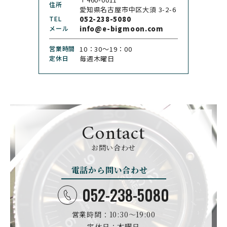
住所
CHRISTOPHER WARD
愛知県名古屋市中区大須 3-2-6
CHRONO TOKYO
クリストファー・ウォー
TEL
052-238-5080
クロノトウキョウ
ド
メール
info@e-bigmoon.com
CHRONOSWISS
CITIZEN
営業時間
10：30〜19：00
クロノスイス
シチズン
定休日
毎週木曜日
CUERVOY SOBRINOS
CVSTOS
クエルボ・イソブリノス
クストス
CYRUS
CZAPEK
サイラス
チャペック
Contact
D. DORNBLÜTH&SOH
DAMASKO
N
お問い合わせ
ダマスコ
D.ドルンブルート＆ゾー
ン
電話から問い合わせ
DANIEL ROTH
DAVOSA
ダニエル・ロート
ダボサ
052-238-5080
DUBEY&SCHALDENBR
E.C.W
営業時間：10:30〜19:00
AND
ヨーロピアン・カンパニ
ダービー&シャルデンブラ
定休日：木曜日
ー・ウォッチ