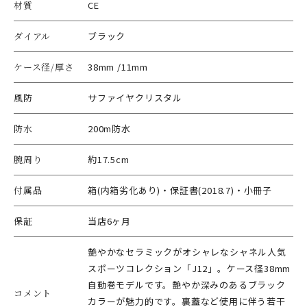
材質
CE
ダイアル
ブラック
ケース径/厚さ
38mm /11mm
風防
サファイヤクリスタル
防水
200m防水
腕周り
約17.5cm
付属品
箱(内箱劣化あり)・保証書(2018.7)・小冊子
保証
当店6ヶ月
艶やかなセラミックがオシャレなシャネル人気
スポーツコレクション「J12」。ケース径38mm
自動巻モデルです。艶やか深みのあるブラック
コメント
カラーが魅力的です。裏蓋など使用に伴う若干