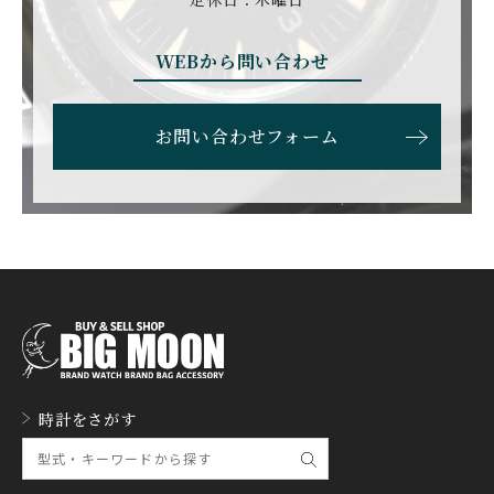
ン
EBERHARD
EDOX
WEBから問い合わせ
エベラール
エドックス
ETERNA
F.P.JOURNE
お問い合わせフォーム
エテルナ
F.P.ジュルヌ
FAVRE LEUBA
FORTIS
ファーブル・ルーバ
フォルティス
FREDERIQUE CONSTA
FRANCK MULLER
NT
フランク・ミュラー
フレデリック・コンスタ
ント
GERALD GENTA
GIRARD PERREGAUX
ジェラルド・ジェンタ
ジラール・ペルゴ
GLASHUTTE ORIGINA
時計をさがす
GUCCI
L
グッチ
グラスヒュッテ・オリジ
ナル