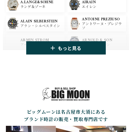
A.LANGE&SOHNE
AIRAIN
OMEGA
BREGUET
ランゲ＆ゾーネ
エイレン
オメガ
ブレゲ
ANTOINE PREZIUSO
BLANCPAIN
BREITLING
ALAIN SILBERSTEIN
アントワーヌ・プレジウ
ブランパン
ブライトリング
アラン・シルベスタイン
ソ
HUBLOT
ZENITH
ARMIN STROM
ARNOLD & SON
ウブロ
ゼニス
アーミン・シュトローム
アーノルド&サン
もっと見る
TAG HEUER
TUDOR
AUDEMARS PIGUET
AZIMUTH
タグ・ホイヤー
チューダー
オーデマ・ピゲ
アジムート
GIRARD PERREGAUX
ULYSSE NARDIN
BALL WATCH
BALTIC WATCHES
ジラール・ペルゴ
ユリスナルダン
ボール・ウォッチ
バルティック ウォッチ
BELL＆ROSS
SINN
BAMFORD LONDON
BAUME&MERCIER
ベル＆ロス
ジン
バンフォード・ロンドン
ボーム＆メルシエ
ビッグムーンは名古屋市大須にある
CARTIER
CHANEL
BEAUBLEU
BELL＆ROSS
カルティエ
シャネル
ボーブルー
ベル＆ロス
ブランド時計の販売・買取専門店です
BOLDR Supply Compan
CHOPARD
SEIKO