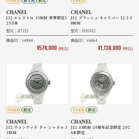
USED
新入荷
限定
USED
CHANEL
CHANEL
J12 エレクトロ 33MM 世界限定1
J12 ブラッシュ キャリバー 12.1 3
255本
8MM
型式：H7121
型式：H10312
商品ID：v6844
商品ID：v6864
¥578,000
¥1,138,000
(税込)
(税込)
USED
限定
USED
限定
CHANEL
CHANEL
J12 ウォンテッド ドゥ シャネル 3
J12 33MM 20周年記念限定 202
3MM
0本限定