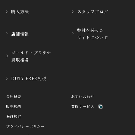
GUINAND
H.MOSER&CIE.
ギナーン
H. モーザー
購入方法
スタッフブログ
HABRING2
HAMILTON
ハブリングツー
ハミルトン
弊社を装った
店舗情報
サイトについて
HANHART
HARRY WINSTON
ハンハルト
ハリー・ウィンストン
ゴールド・プラチナ
HEINRICH-GEISEN
HERMES
買取相場
ハインリッヒ ガイセン
エルメス
HORAE
HUBLOT
DUTY FREE免税
ホライ
ウブロ
IKEPOD
INCIPIO
会社概要
お問い合わせ
アイクポッド
インキピオー
販売規約
買取サービス
IWC
JACQUES ETOILE
保証規定
アイ ダブリュー シー
ジャッケ・エトアール
プライバシーポリシー
JAEGER LE COULTRE
JAQUET DROZ