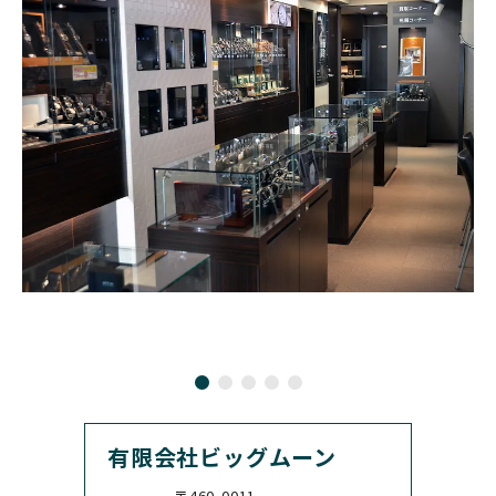
BLANCPAIN
y
ショパール
セイコー
ブランパン
ボルダー・サプライ・カ
ンパニー
GLASHUTTE ORIGINA
CHRONOSWISS
L
BOVET
BREGUET
クロノスイス
グラスヒュッテ・オリジ
ボヴェ
ブレゲ
ナル
BRUNO SOHNLE Glash
ALAIN SILBERSTEIN
CITIZEN
BREITLING
utte
アラン・シルベスタイン
シチズン
ブライトリング
ブルーノ・ゾンレー・ グ
ラスヒュッテ
BULOVA
BVLGARI
ブローバ
ブルガリ
CARL F. BUCHERER
CARTIER
カール F. ブヘラ
カルティエ
CASIO
CEDRIC JOHNER
カシオ
セドリックジョナー
有限会社ビッグムーン
CHANEL
CHOPARD
シャネル
ショパール
〒460-0011