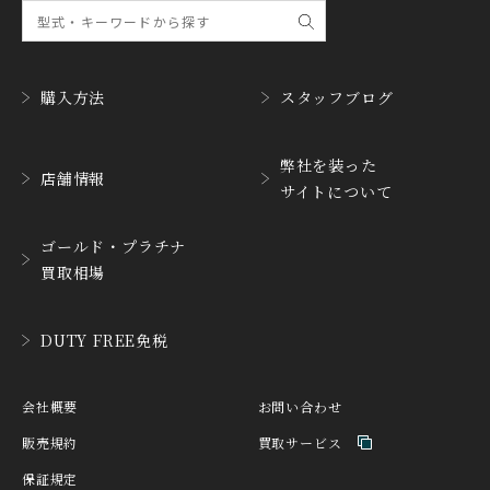
CHRONOSWISS
CITIZEN
クロノスイス
シチズン
購入方法
スタッフブログ
CUERVOY SOBRINOS
CVSTOS
クエルボ・イソブリノス
クストス
弊社を装った
CYRUS
CZAPEK
店舗情報
サイトについて
サイラス
チャペック
D. DORNBLÜTH&SOH
ゴールド・プラチナ
DAMASKO
N
買取相場
ダマスコ
D.ドルンブルート＆ゾー
ン
DANIEL ROTH
DAVOSA
DUTY FREE免税
ダニエル・ロート
ダボサ
DUBEY&SCHALDENBR
E.C.W
会社概要
お問い合わせ
AND
ヨーロピアン・カンパニ
ダービー&シャルデンブラ
ー・ウォッチ
販売規約
買取サービス
ン
保証規定
EBERHARD
EDOX