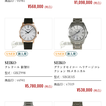
商品ID：v6981
¥1,098,000
(税込)
¥568,000
(税込)
USED
新入荷
USED
新入荷
SEIKO
SEIKO
クレドール 叡智II
グランドセイコー ヘリテージコレ
クション 9Sメカニカル
型式：GBLT998
型式：SBGR315
商品ID：v6941
商品ID：v7019
¥5,780,000
(税込)
¥538,000
(税込)