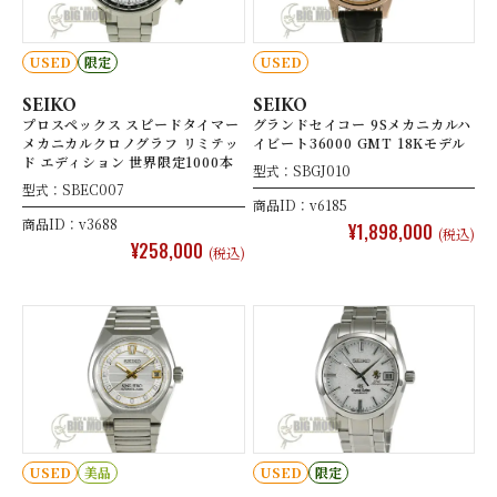
USED
限定
USED
SEIKO
SEIKO
プロスペックス スピードタイマー
グランドセイコー 9Sメカニカルハ
メカニカルクロノグラフ リミテッ
イビート36000 GMT 18Kモデル
ド エディション 世界限定1000本
型式：SBGJ010
型式：SBEC007
商品ID：v6185
商品ID：v3688
¥1,898,000
(税込)
¥258,000
(税込)
USED
美品
USED
限定