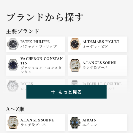
ブランドから探す
主要ブランド
PATEK PHILIPPE
AUDEMARS PIGUET
パテック・フィリップ
オーデマ・ピゲ
VACHERON CONSTAN
A.LANGE&SOHNE
TIN
ランゲ＆ゾーネ
ヴァシュロン ・コンスタ
ンタン
ROLEX
JAEGER LE COULTRE
ロレックス
ジャガー・ルクルト
もっと見る
PANERAI
IWC
パネライ
アイ ダブリュー シー
A〜Z順
A.LANGE&SOHNE
AIRAIN
OMEGA
BREGUET
ランゲ＆ゾーネ
エイレン
オメガ
ブレゲ