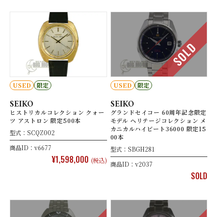
SOLD
USED
限定
USED
限定
SEIKO
SEIKO
ヒストリカルコレクション クォー
グランドセイコー 60周年記念限定
ツ アストロン 限定500本
モデル ヘリテージコレクション メ
カニカルハイビート36000 限定15
型式：SCQZ002
00本
商品ID：v6677
型式：SBGH281
¥1,598,000
(税込)
商品ID：v2037
SOLD