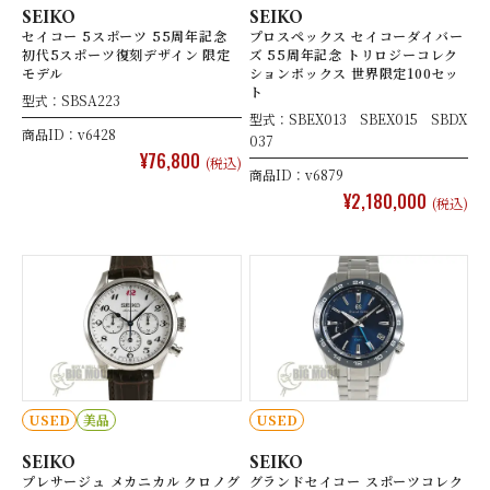
SEIKO
SEIKO
セイコー 5スポーツ 55周年記念
プロスペックス セイコーダイバー
初代5スポーツ復刻デザイン 限定
ズ 55周年記念 トリロジーコレク
モデル
ションボックス 世界限定100セッ
ト
型式：SBSA223
型式：SBEX013 SBEX015 SBDX
商品ID：v6428
037
¥76,800
(税込)
商品ID：v6879
¥2,180,000
(税込)
USED
美品
USED
SEIKO
SEIKO
プレサージュ メカニカル クロノグ
グランドセイコー スポーツコレク