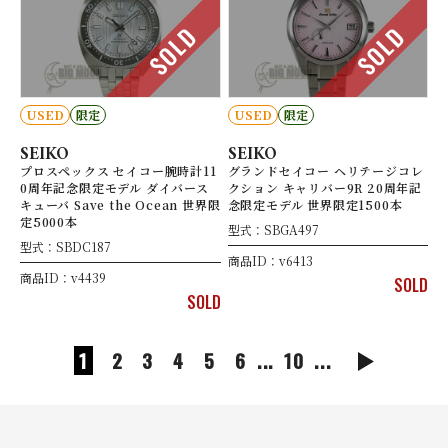
SOLD
SOLD
USED
限定
USED
限定
SEIKO
SEIKO
プロスペックス セイコー腕時計11
グランドセイコー ヘリテージコレ
0周年記念限定モデル ダイバース
クション キャリバー9R 20周年記
キューバ Save the Ocean 世界限
念限定モデル 世界限定1500本
定5000本
型式：SBGA497
型式：SBDC187
商品ID：v6413
商品ID：v4439
SOLD
SOLD
1
2
3
4
5
6
...
10
...