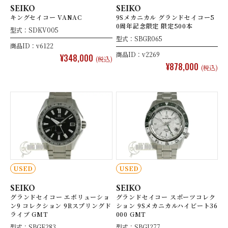
SEIKO
SEIKO
キングセイコー VANAC
9Sメカニカル グランドセイコー5
0周年記念限定 限定500本
型式：SDKV005
型式：SBGR065
商品ID：v6122
商品ID：v2269
¥348,000
(税込)
¥878,000
(税込)
USED
USED
SEIKO
SEIKO
グランドセイコー エボリューショ
グランドセイコー スポーツコレク
ン9 コレクション 9Rスプリングド
ション 9Sメカニカルハイビート36
ライブ GMT
000 GMT
型式：SBGE283
型式：SBGJ277