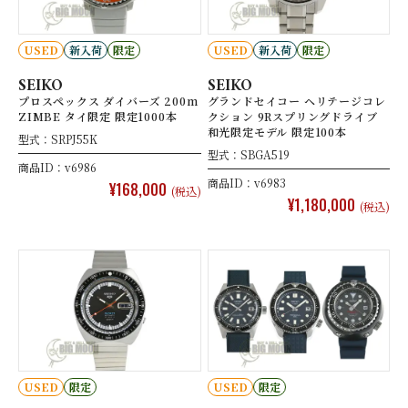
USED
新入荷
限定
USED
新入荷
限定
SEIKO
SEIKO
プロスペックス ダイバーズ 200m
グランドセイコー ヘリテージコレ
ZIMBE タイ限定 限定1000本
クション 9Rスプリングドライブ
和光限定モデル 限定100本
型式：SRPJ55K
型式：SBGA519
商品ID：v6986
商品ID：v6983
¥168,000
(税込)
¥1,180,000
(税込)
USED
限定
USED
限定