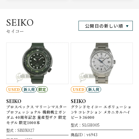
SEIKO
セイコー
USED
新入荷
限定
USED
新入荷
SEIKO
SEIKO
プロスペックス マリーンマスター
グランドセイコー エボリューショ
プロフェッショナル 機動戦士ガン
ン9 コレクション メカニカルハイ
ダム 40周年記念 量産型ザク 限定
ビート36000
モデル 限定1000本
型式：SLGH005
型式：SBDX027
商品ID：v6943