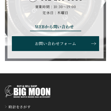
GLASHUTTE ORIGINA
CHRONOSWISS
L
営業時間：10:30〜19:00
BOVET
BREGUET
クロノスイス
グラスヒュッテ・オリジ
ボヴェ
ブレゲ
ナル
定休日：木曜日
BRUNO SOHNLE Glash
ALAIN SILBERSTEIN
CITIZEN
BREITLING
utte
アラン・シルベスタイン
シチズン
WEBから問い合わせ
ブライトリング
ブルーノ・ゾンレー・ グ
ラスヒュッテ
BULOVA
BVLGARI
お問い合わせフォーム
ブローバ
ブルガリ
CARL F. BUCHERER
CARTIER
カール F. ブヘラ
カルティエ
CASIO
CEDRIC JOHNER
カシオ
セドリックジョナー
CHANEL
CHOPARD
シャネル
ショパール
CHRISTOPHER WARD
CHRONO TOKYO
時計をさがす
クリストファー・ウォー
クロノトウキョウ
ド