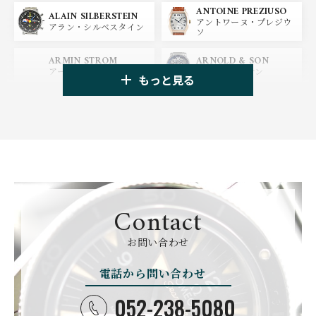
ANTOINE PREZIUSO
BLANCPAIN
BREITLING
ALAIN SILBERSTEIN
アントワーヌ・プレジウ
ブランパン
ブライトリング
アラン・シルベスタイン
ソ
HUBLOT
ZENITH
ARMIN STROM
ARNOLD & SON
ウブロ
ゼニス
アーミン・シュトローム
アーノルド&サン
もっと見る
TAG HEUER
TUDOR
AUDEMARS PIGUET
AZIMUTH
タグ・ホイヤー
チューダー
オーデマ・ピゲ
アジムート
GIRARD PERREGAUX
ULYSSE NARDIN
BALL WATCH
BALTIC WATCHES
ジラール・ペルゴ
ユリスナルダン
ボール・ウォッチ
バルティック ウォッチ
BELL＆ROSS
SINN
BAMFORD LONDON
BAUME&MERCIER
ベル＆ロス
ジン
バンフォード・ロンドン
ボーム＆メルシエ
Contact
CARTIER
CHANEL
BEAUBLEU
BELL＆ROSS
お問い合わせ
カルティエ
シャネル
ボーブルー
ベル＆ロス
電話から問い合わせ
BOLDR Supply Compan
CHOPARD
SEIKO
BLANCPAIN
y
ショパール
セイコー
ブランパン
ボルダー・サプライ・カ
052-238-5080
ンパニー