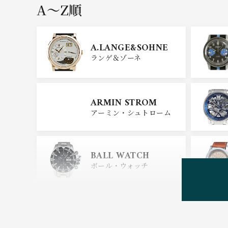
A〜Z順
GIRARD PERREGAU
X
A.LANGE&SOHNE
ジラール・ペルゴ
ランゲ＆ゾーネ
CARTIER
ARMIN STROM
カルティエ
アーミン・シュトローム
GLASHUTTE ORIGIN
AL
BALL WATCH
グラスヒュッテ・オリジナ
ル
ボール・ウォッチ
BEAUBLEU
ボーブルー