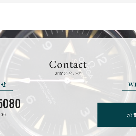
BREGUET
BREITLING
ブレゲ
ブライトリング
BVLGARI
CARL F. BU
Contact
ブルガリ
カール F. ブヘラ
お問い合わせ
わせ
W
CEDRIC JOHNER
CHANEL
セドリックジョナー
シャネル
5080
お
00
CHRONO TOKYO
CHRONOSWI
クロノトウキョウ
クロノスイス