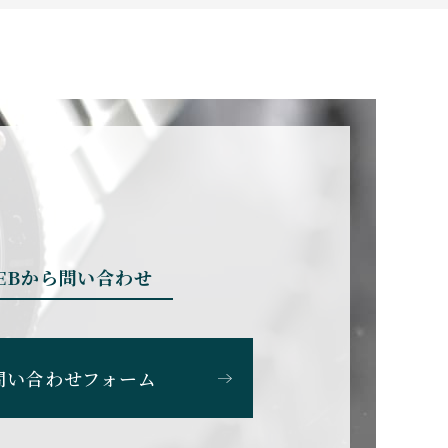
パニー
BRUNO SOHNLE Gla
shutte
ブルーノ・ゾンレー・ グラ
スヒュッテ
CHERER
CARTIER
カルティエ
EBから問い合わせ
CHOPARD
ショパール
問い合わせフォーム
SS
CITIZEN
シチズン