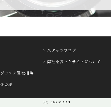
CVSTOS
CYRUS
クストス
サイラス
DAMASKO
DANIEL ROT
ダマスコ
ダニエル・ロー
スタッフブログ
E.C.W
弊社を装った
サイトについて
EBERHARD
ヨーロピアン・カンパニ
エベラール
ー・ウォッチ
・プラチナ
買取相場
REE免税
F.P.JOURNE
FAVRE LEUB
F.P.ジュルヌ
ファーブル・ルー
（C）BIG MOON