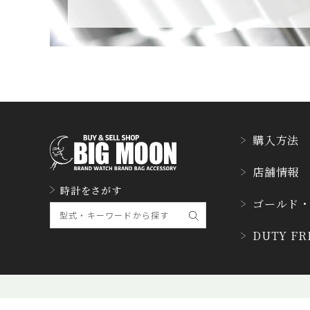
CUERVOY SOBRINO
S
クエルボ・イソブリノス
D. DORNBLÜTH&SO
HN
D.ドルンブルート＆ゾーン
購入方法
DUBEY&SCHALDEN
店舗情報
BRAND
時計をさがす
ダービー&シャルデンブラ
ゴールド
ン
DUTY F
ETERNA
エテルナ