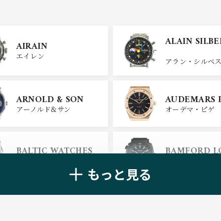
ULYSSE NARDIN
BELL＆ROSS
ALAIN SILB
AIRAIN
ユリスナルダン
ベル＆ロス
エイレン
アラン・シルベ
CHANEL
CHOPARD
ARNOLD & SON
AUDEMARS 
シャネル
ショパール
アーノルド&サン
オーデマ・ピゲ
ALAIN SILB
CHRONOSWISS
BALTIC WATCHES
BAMFORD 
クロノスイス
アラン・シルベ
バルティック ウォッチ
バンフォード・
もっと見る
BELL＆ROSS
BLANCPAIN
ベル＆ロス
ブランパン