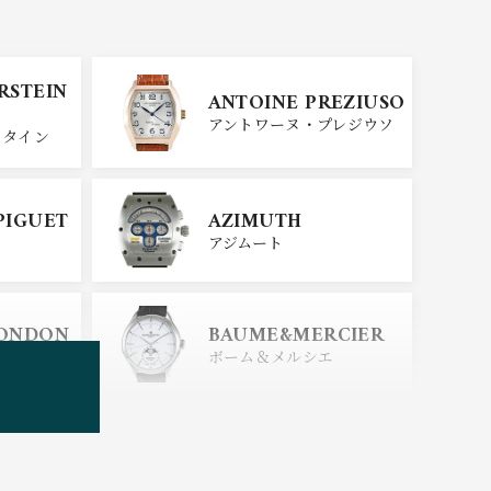
SINN
ERSTEIN
ANTOINE PREZIUSO
ジン
アントワーヌ・プレジウソ
スタイン
SEIKO
PIGUET
AZIMUTH
セイコー
アジムート
ERSTEIN
CITIZEN
LONDON
BAUME&MERCIER
シチズン
スタイン
ロンドン
ボーム＆メルシエ
BOLDR Supply Comp
any
ボルダー・サプライ・カン