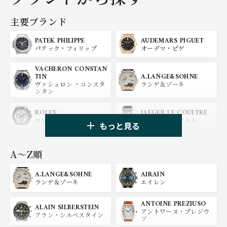
主要ブランド
PATEK PHILIPPE
AUDEMARS PIGUET
パテック・フィリップ
オーデマ・ピゲ
VACHERON CONSTAN
A.LANGE&SOHNE
TIN
ランゲ＆ゾーネ
ヴァシュロン ・コンスタ
ンタン
ROLEX
JAEGER LE COULTRE
ロレックス
ジャガー・ルクルト
もっと見る
PANERAI
IWC
パネライ
アイ ダブリュー シー
A〜Z順
A.LANGE&SOHNE
AIRAIN
OMEGA
BREGUET
ランゲ＆ゾーネ
エイレン
オメガ
ブレゲ
ANTOINE PREZIUSO
BLANCPAIN
BREITLING
ALAIN SILBERSTEIN
アントワーヌ・プレジウ
ブランパン
ブライトリング
アラン・シルベスタイン
ソ