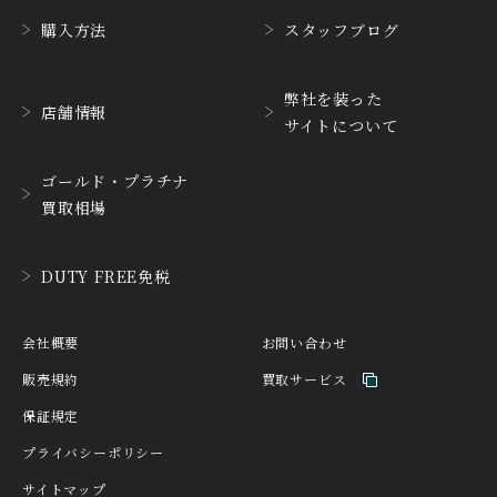
購入方法
スタッフブログ
CUERVOY SOBRINOS
CVSTOS
クエルボ・イソブリノス
クストス
弊社を装った
店舗情報
CYRUS
CZAPEK
サイトについて
サイラス
チャペック
D. DORNBLÜTH&SOH
ゴールド・プラチナ
DAMASKO
N
買取相場
ダマスコ
D.ドルンブルート＆ゾー
ン
DANIEL ROTH
DAVOSA
DUTY FREE免税
ダニエル・ロート
ダボサ
DUBEY&SCHALDENBR
E.C.W
会社概要
お問い合わせ
AND
ヨーロピアン・カンパニ
ダービー&シャルデンブラ
ー・ウォッチ
販売規約
買取サービス
ン
保証規定
EBERHARD
EDOX
エベラール
エドックス
プライバシーポリシー
サイトマップ