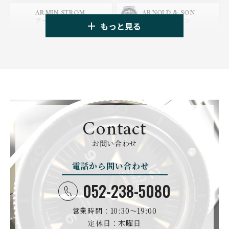
HUBLOT
ZENITH
ARMIN STROM
ARNOLD & SON
ウブロ
ゼニス
アーミン・シュトローム
アーノルド&サン
もっと見る
TAG HEUER
TUDOR
AUDEMARS PIGUET
AZIMUTH
タグ・ホイヤー
チューダー
オーデマ・ピゲ
アジムート
GIRARD PERREGAUX
ULYSSE NARDIN
BALL WATCH
BALTIC WATCHES
ジラール・ペルゴ
ユリスナルダン
ボール・ウォッチ
バルティック ウォッチ
BELL＆ROSS
SINN
BAMFORD LONDON
BAUME&MERCIER
ベル＆ロス
ジン
バンフォード・ロンドン
ボーム＆メルシエ
Contact
CARTIER
CHANEL
BEAUBLEU
BELL＆ROSS
お問い合わせ
カルティエ
シャネル
ボーブルー
ベル＆ロス
電話から問い合わせ
BOLDR Supply Compan
CHOPARD
SEIKO
BLANCPAIN
y
ショパール
セイコー
ブランパン
ボルダー・サプライ・カ
052-238-5080
ンパニー
GLASHUTTE ORIGINA
CHRONOSWISS
L
営業時間：10:30〜19:00
BOVET
BREGUET
クロノスイス
グラスヒュッテ・オリジ
ボヴェ
ブレゲ
ナル
定休日：木曜日