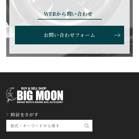
BRUNO SOHNLE Glash
ALAIN SILBERSTEIN
CITIZEN
BREITLING
utte
アラン・シルベスタイン
シチズン
WEBから問い合わせ
ブライトリング
ブルーノ・ゾンレー・ グ
ラスヒュッテ
BULOVA
BVLGARI
お問い合わせフォーム
ブローバ
ブルガリ
CARL F. BUCHERER
CARTIER
カール F. ブヘラ
カルティエ
CASIO
CEDRIC JOHNER
カシオ
セドリックジョナー
CHANEL
CHOPARD
シャネル
ショパール
CHRISTOPHER WARD
CHRONO TOKYO
時計をさがす
クリストファー・ウォー
クロノトウキョウ
ド
CHRONOSWISS
CITIZEN
クロノスイス
シチズン