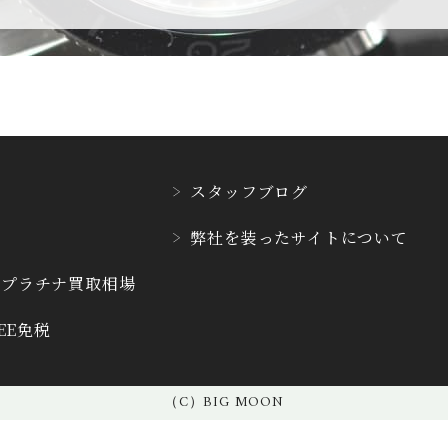
CVSTOS
CYRUS
クストス
サイラス
DAMASKO
DANIEL ROT
ダマスコ
ダニエル・ロー
スタッフブログ
E.C.W
弊社を装った
サイトについて
EBERHARD
ヨーロピアン・カンパニ
エベラール
ー・ウォッチ
・プラチナ
買取相場
REE免税
F.P.JOURNE
FAVRE LEUB
F.P.ジュルヌ
ファーブル・ルー
（C）BIG MOON
FREDERIQUE CONS