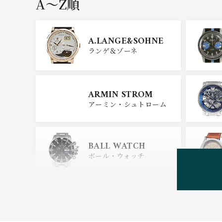
A〜Z順
GIRARD PERREGAU
X
A.LANGE&SOHNE
ジラール・ペルゴ
ランゲ＆ゾーネ
CARTIER
ARMIN STROM
カルティエ
アーミン・シュトローム
GLASHUTTE ORIGIN
AL
BALL WATCH
グラスヒュッテ・オリジナ
ル
ボール・ウォッチ
BEAUBLEU
ボーブルー