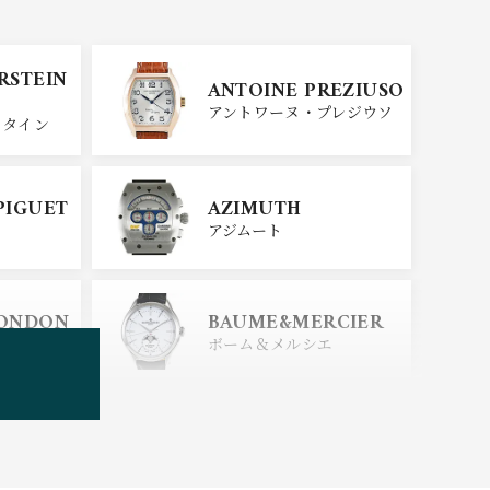
SINN
ERSTEIN
ANTOINE PREZIUSO
ジン
アントワーヌ・プレジウソ
スタイン
SEIKO
PIGUET
AZIMUTH
セイコー
アジムート
ERSTEIN
CITIZEN
LONDON
BAUME&MERCIER
シチズン
スタイン
ロンドン
ボーム＆メルシエ
BOLDR Supply Comp
any
ボルダー・サプライ・カン
パニー