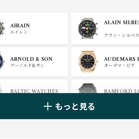
ULYSSE NARDIN
BELL＆ROSS
ALAIN SILB
AIRAIN
ユリスナルダン
ベル＆ロス
エイレン
アラン・シルベ
CHANEL
CHOPARD
ARNOLD & SON
AUDEMARS 
シャネル
ショパール
アーノルド&サン
オーデマ・ピゲ
ALAIN SILB
CHRONOSWISS
BALTIC WATCHES
BAMFORD 
クロノスイス
アラン・シルベ
バルティック ウォッチ
バンフォード・
もっと見る
BELL＆ROSS
BLANCPAIN
ベル＆ロス
ブランパン