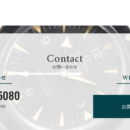
BREGUET
BREITLING
ブレゲ
ブライトリング
BVLGARI
CARL F. BU
Contact
ブルガリ
カール F. ブヘラ
お問い合わせ
わせ
W
CEDRIC JOHNER
CHANEL
セドリックジョナー
シャネル
5080
お
00
CHRONO TOKYO
CHRONOSWI
クロノトウキョウ
クロノスイス