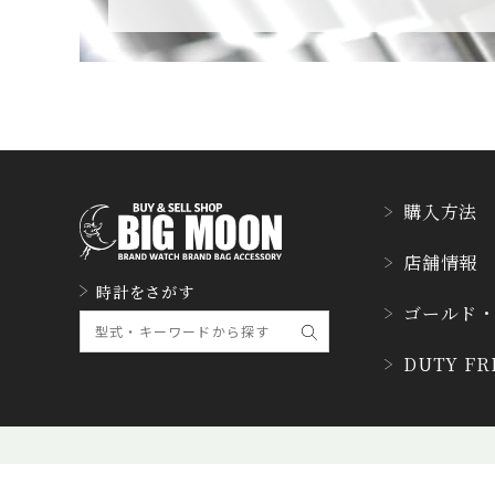
CUERVOY SOBRINO
S
クエルボ・イソブリノス
D. DORNBLÜTH&SO
HN
D.ドルンブルート＆ゾーン
購入方法
DUBEY&SCHALDEN
店舗情報
BRAND
時計をさがす
ダービー&シャルデンブラ
ゴールド
ン
DUTY F
ETERNA
エテルナ