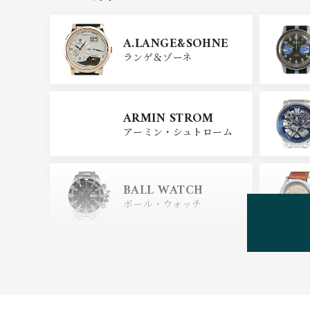
GIRARD PERREGAU
X
A.LANGE&SOHNE
ジラール・ペルゴ
ランゲ＆ゾーネ
CARTIER
ARMIN STROM
カルティエ
アーミン・シュトローム
GLASHUTTE ORIGIN
AL
BALL WATCH
グラスヒュッテ・オリジナ
ル
ボール・ウォッチ
BEAUBLEU
ボーブルー