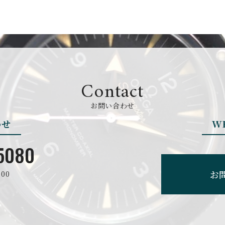
BREGUET
BREITLING
ブレゲ
ブライトリング
BVLGARI
CARL F. BU
Contact
ブルガリ
カール F. ブヘラ
お問い合わせ
わせ
W
CEDRIC JOHNER
CHANEL
セドリックジョナー
シャネル
5080
お
00
CHRONO TOKYO
CHRONOSWI
クロノトウキョウ
クロノスイス