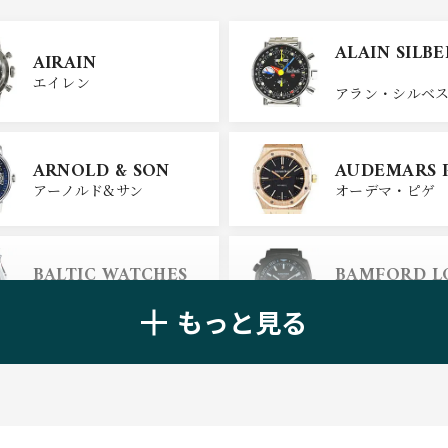
ULYSSE NARDIN
BELL＆ROSS
ALAIN SILB
AIRAIN
ユリスナルダン
ベル＆ロス
エイレン
アラン・シルベ
CHANEL
CHOPARD
ARNOLD & SON
AUDEMARS 
シャネル
ショパール
アーノルド&サン
オーデマ・ピゲ
ALAIN SILB
CHRONOSWISS
BALTIC WATCHES
BAMFORD 
クロノスイス
アラン・シルベ
バルティック ウォッチ
バンフォード・
もっと見る
BELL＆ROSS
BLANCPAIN
ベル＆ロス
ブランパン