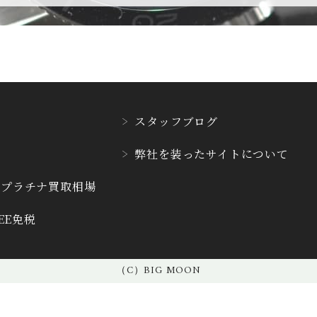
CVSTOS
CYRUS
クストス
サイラス
DAMASKO
DANIEL ROT
ダマスコ
ダニエル・ロー
スタッフブログ
E.C.W
弊社を装った
サイトについて
EBERHARD
ヨーロピアン・カンパニ
エベラール
ー・ウォッチ
・プラチナ
買取相場
REE免税
F.P.JOURNE
FAVRE LEUB
F.P.ジュルヌ
ファーブル・ルー
（C）BIG MOON
FREDERIQUE CONS
GERALD GE
TANT