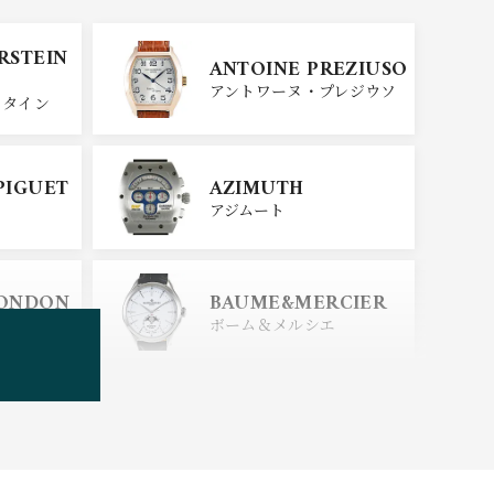
SINN
ERSTEIN
ANTOINE PREZIUSO
ジン
アントワーヌ・プレジウソ
スタイン
SEIKO
PIGUET
AZIMUTH
セイコー
アジムート
ERSTEIN
CITIZEN
LONDON
BAUME&MERCIER
シチズン
スタイン
ロンドン
ボーム＆メルシエ
BOLDR Supply Comp
any
ボルダー・サプライ・カン
パニー