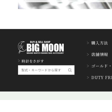
CUERVOY SOBRINO
S
クエルボ・イソブリノス
D. DORNBLÜTH&SO
HN
D.ドルンブルート＆ゾーン
購入方法
DUBEY&SCHALDEN
店舗情報
BRAND
時計をさがす
ダービー&シャルデンブラ
ゴールド
ン
DUTY F
ETERNA
エテルナ
FRANCK MULLER