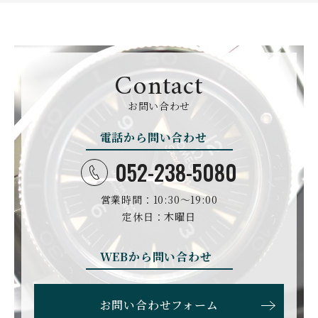
GIRARD PERREGAUX
ULYSSE NARDIN
BALL WATCH
BALTIC WATCHES
ジラール・ペルゴ
ユリスナルダン
ボール・ウォッチ
バルティック ウォッチ
BELL＆ROSS
SINN
BAMFORD LONDON
BAUME&MERCIER
ベル＆ロス
ジン
バンフォード・ロンドン
ボーム＆メルシエ
Contact
CARTIER
CHANEL
BEAUBLEU
BELL＆ROSS
お問い合わせ
カルティエ
シャネル
ボーブルー
ベル＆ロス
電話から問い合わせ
BOLDR Supply Compan
CHOPARD
SEIKO
BLANCPAIN
y
ショパール
セイコー
ブランパン
ボルダー・サプライ・カ
052-238-5080
ンパニー
GLASHUTTE ORIGINA
CHRONOSWISS
L
営業時間：10:30〜19:00
BOVET
BREGUET
クロノスイス
グラスヒュッテ・オリジ
ボヴェ
ブレゲ
ナル
定休日：木曜日
BRUNO SOHNLE Glash
ALAIN SILBERSTEIN
CITIZEN
BREITLING
utte
アラン・シルベスタイン
シチズン
WEBから問い合わせ
ブライトリング
ブルーノ・ゾンレー・ グ
ラスヒュッテ
BULOVA
BVLGARI
お問い合わせフォーム
ブローバ
ブルガリ