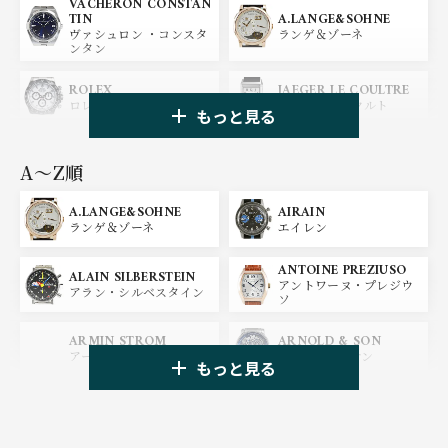
VACHERON CONSTAN
A.LANGE&SOHNE
TIN
ランゲ＆ゾーネ
ヴァシュロン ・コンスタ
ンタン
ROLEX
JAEGER LE COULTRE
ロレックス
ジャガー・ルクルト
もっと見る
PANERAI
IWC
パネライ
アイ ダブリュー シー
A〜Z順
A.LANGE&SOHNE
AIRAIN
OMEGA
BREGUET
ランゲ＆ゾーネ
エイレン
オメガ
ブレゲ
ANTOINE PREZIUSO
BLANCPAIN
BREITLING
ALAIN SILBERSTEIN
アントワーヌ・プレジウ
ブランパン
ブライトリング
アラン・シルベスタイン
ソ
HUBLOT
ZENITH
ARMIN STROM
ARNOLD & SON
ウブロ
ゼニス
アーミン・シュトローム
アーノルド&サン
もっと見る
TAG HEUER
TUDOR
AUDEMARS PIGUET
AZIMUTH
タグ・ホイヤー
チューダー
オーデマ・ピゲ
アジムート