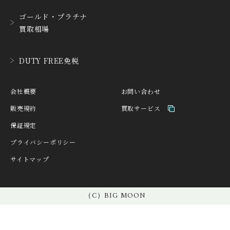
D. DORNBLÜTH&SOH
ゴールド・プラチナ
DAMASKO
N
買取相場
ダマスコ
D.ドルンブルート＆ゾー
ン
DANIEL ROTH
DAVOSA
DUTY FREE免税
ダニエル・ロート
ダボサ
DUBEY&SCHALDENBR
E.C.W
会社概要
お問い合わせ
AND
ヨーロピアン・カンパニ
ダービー&シャルデンブラ
ー・ウォッチ
販売規約
買取サービス
ン
保証規定
EBERHARD
EDOX
エベラール
エドックス
プライバシーポリシー
サイトマップ
ETERNA
F.P.JOURNE
エテルナ
F.P.ジュルヌ
FAVRE LEUBA
FORTIS
（C）BIG MOON
ファーブル・ルーバ
フォルティス
FREDERIQUE CONSTA