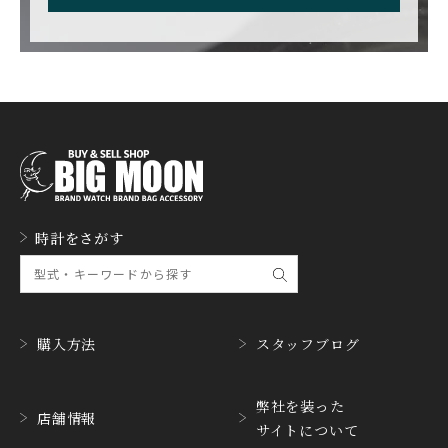
CARL F. BUCHERER
CARTIER
カール F. ブヘラ
カルティエ
CASIO
CEDRIC JOHNER
カシオ
セドリックジョナー
CHANEL
CHOPARD
シャネル
ショパール
CHRISTOPHER WARD
CHRONO TOKYO
時計をさがす
クリストファー・ウォー
クロノトウキョウ
ド
CHRONOSWISS
CITIZEN
クロノスイス
シチズン
購入方法
スタッフブログ
CUERVOY SOBRINOS
CVSTOS
クエルボ・イソブリノス
クストス
弊社を装った
CYRUS
CZAPEK
店舗情報
サイトについて
サイラス
チャペック