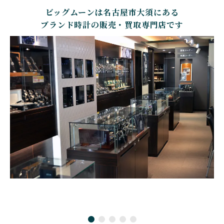
ビッグムーンは名古屋市大須にある
CARTIER
CHANEL
BEAUBLEU
BELL＆ROSS
カルティエ
シャネル
ボーブルー
ベル＆ロス
ブランド時計の販売・買取専門店です
BOLDR Supply Compan
CHOPARD
SEIKO
BLANCPAIN
y
ショパール
セイコー
ブランパン
ボルダー・サプライ・カ
ンパニー
GLASHUTTE ORIGINA
CHRONOSWISS
L
BOVET
BREGUET
クロノスイス
グラスヒュッテ・オリジ
ボヴェ
ブレゲ
ナル
BRUNO SOHNLE Glash
ALAIN SILBERSTEIN
CITIZEN
BREITLING
utte
アラン・シルベスタイン
シチズン
ブライトリング
ブルーノ・ゾンレー・ グ
ラスヒュッテ
BULOVA
BVLGARI
ブローバ
ブルガリ
CARL F. BUCHERER
CARTIER
カール F. ブヘラ
カルティエ
CASIO
CEDRIC JOHNER