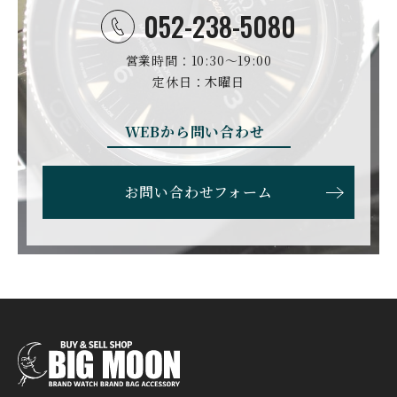
DANIEL ROTH
DAVOSA
ダニエル・ロート
ダボサ
052-238-5080
DUBEY&SCHALDENBR
E.C.W
営業時間：10:30〜19:00
AND
ヨーロピアン・カンパニ
ダービー&シャルデンブラ
定休日：木曜日
ー・ウォッチ
ン
EBERHARD
EDOX
WEBから問い合わせ
エベラール
エドックス
ETERNA
F.P.JOURNE
お問い合わせフォーム
エテルナ
F.P.ジュルヌ
FAVRE LEUBA
FORTIS
ファーブル・ルーバ
フォルティス
FREDERIQUE CONSTA
FRANCK MULLER
NT
フランク・ミュラー
フレデリック・コンスタ
ント
GERALD GENTA
GIRARD PERREGAUX
ジェラルド・ジェンタ
ジラール・ペルゴ