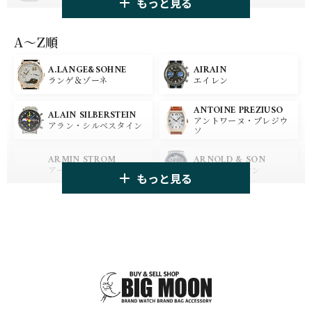
もっと見る
PANERAI
IWC
パネライ
アイ ダブリュー シー
A〜Z順
A.LANGE&SOHNE
AIRAIN
OMEGA
BREGUET
ランゲ＆ゾーネ
エイレン
オメガ
ブレゲ
ANTOINE PREZIUSO
BLANCPAIN
BREITLING
ALAIN SILBERSTEIN
アントワーヌ・プレジウ
ブランパン
ブライトリング
アラン・シルベスタイン
ソ
HUBLOT
ZENITH
ARMIN STROM
ARNOLD & SON
ウブロ
ゼニス
アーミン・シュトローム
アーノルド&サン
もっと見る
TAG HEUER
TUDOR
AUDEMARS PIGUET
AZIMUTH
タグ・ホイヤー
チューダー
オーデマ・ピゲ
アジムート
GIRARD PERREGAUX
ULYSSE NARDIN
BALL WATCH
BALTIC WATCHES
ジラール・ペルゴ
ユリスナルダン
ボール・ウォッチ
バルティック ウォッチ
BELL＆ROSS
SINN
BAMFORD LONDON
BAUME&MERCIER
ベル＆ロス
ジン
バンフォード・ロンドン
ボーム＆メルシエ