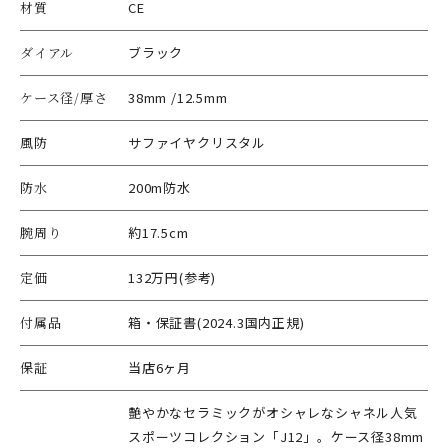
材質
CE
ダイアル
ブラック
ケース径/厚さ
38mm /12.5mm
風防
サファイヤクリスタル
防水
200m防水
腕周り
約17.5cm
定価
132万円(参考)
付属品
箱・保証書(2024.3国内正規)
保証
当店6ヶ月
艶やかなセラミックがオシャレなシャネル人気
スポーツコレクション「J12」。ケース径38mm