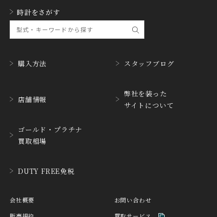
GLASHUTTE ORIGINA
時計をさがす
GUCCI
L
グッチ
グラスヒュッテ・オリジ
ナル
GUINAND
H.MOSER&CIE.
ギナーン
H. モーザー
購入方法
スタッフブログ
HABRING2
HAMILTON
ハブリングツー
ハミルトン
弊社を装った
店舗情報
サイトについて
HANHART
HARRY WINSTON
ハンハルト
ハリー・ウィンストン
ゴールド・プラチナ
HEINRICH-GEISEN
HERMES
買取相場
ハインリッヒ ガイセン
エルメス
HORAE
HUBLOT
DUTY FREE免税
ホライ
ウブロ
IKEPOD
INCIPIO
会社概要
お問い合わせ
アイクポッド
インキピオー
販売規約
買取サービス