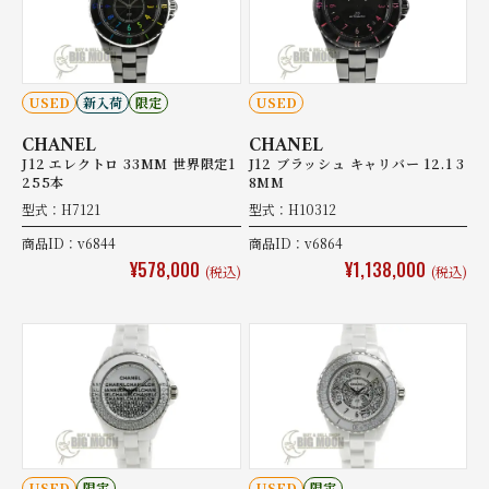
USED
新入荷
限定
USED
CHANEL
CHANEL
J12 エレクトロ 33MM 世界限定1
J12 ブラッシュ キャリバー 12.1 3
255本
8MM
型式：H7121
型式：H10312
商品ID：v6844
商品ID：v6864
¥578,000
¥1,138,000
(税込)
(税込)
USED
限定
USED
限定