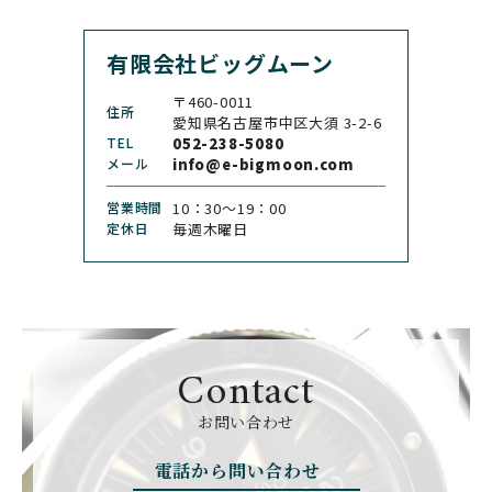
カシオ
セドリックジョナー
有限会社ビッグムーン
CHANEL
CHOPARD
シャネル
ショパール
〒460-0011
住所
CHRISTOPHER WARD
愛知県名古屋市中区大須 3-2-6
CHRONO TOKYO
クリストファー・ウォー
TEL
052-238-5080
クロノトウキョウ
ド
メール
info@e-bigmoon.com
CHRONOSWISS
CITIZEN
営業時間
10：30〜19：00
クロノスイス
シチズン
定休日
毎週木曜日
CUERVOY SOBRINOS
CVSTOS
クエルボ・イソブリノス
クストス
CYRUS
CZAPEK
サイラス
チャペック
Contact
D. DORNBLÜTH&SOH
DAMASKO
N
お問い合わせ
ダマスコ
D.ドルンブルート＆ゾー
ン
電話から問い合わせ