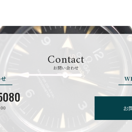
BREGUET
BREITLING
ブレゲ
ブライトリング
BVLGARI
CARL F. BU
Contact
ブルガリ
カール F. ブヘラ
お問い合わせ
わせ
W
CEDRIC JOHNER
CHANEL
セドリックジョナー
シャネル
5080
お
00
CHRONO TOKYO
CHRONOSWI
クロノトウキョウ
クロノスイス