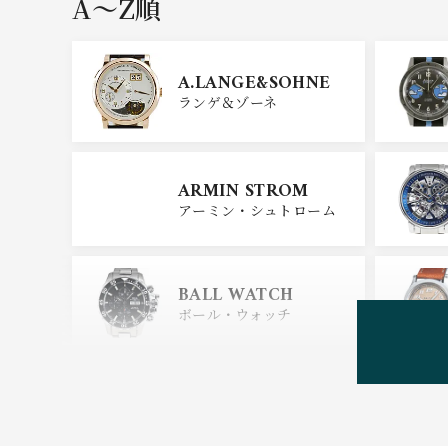
A〜Z順
GIRARD PERREGAU
X
A.LANGE&SOHNE
ジラール・ペルゴ
ランゲ＆ゾーネ
CARTIER
ARMIN STROM
カルティエ
アーミン・シュトローム
GLASHUTTE ORIGIN
AL
BALL WATCH
グラスヒュッテ・オリジナ
ル
ボール・ウォッチ
BEAUBLEU
ボーブルー