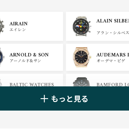
ULYSSE NARDIN
BELL＆ROSS
ALAIN SILB
AIRAIN
ユリスナルダン
ベル＆ロス
エイレン
アラン・シルベ
CHANEL
CHOPARD
ARNOLD & SON
AUDEMARS 
シャネル
ショパール
アーノルド&サン
オーデマ・ピゲ
ALAIN SILB
CHRONOSWISS
BALTIC WATCHES
BAMFORD 
クロノスイス
アラン・シルベ
バルティック ウォッチ
バンフォード・
もっと見る
BELL＆ROSS
BLANCPAIN
ベル＆ロス
ブランパン