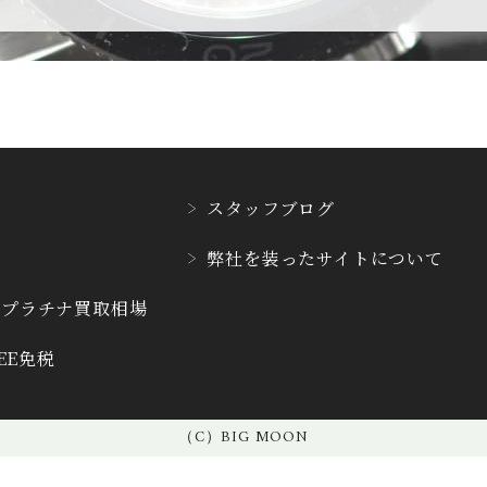
CVSTOS
CYRUS
クストス
サイラス
DAMASKO
DANIEL ROT
ダマスコ
ダニエル・ロー
スタッフブログ
E.C.W
弊社を装った
サイトについて
EBERHARD
ヨーロピアン・カンパニ
エベラール
ー・ウォッチ
・プラチナ
買取相場
REE免税
F.P.JOURNE
FAVRE LEUB
F.P.ジュルヌ
ファーブル・ルー
（C）BIG MOON
FREDERIQUE CONS