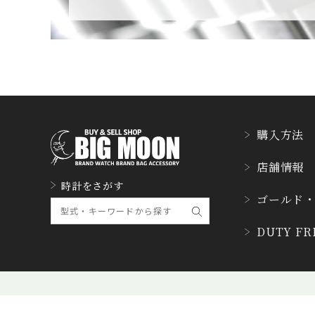
CUERVOY SOBRINO
S
クエルボ・イソブリノス
D. DORNBLÜTH&SO
HN
D.ドルンブルート＆ゾーン
購入方法
DUBEY&SCHALDEN
店舗情報
BRAND
時計をさがす
ダービー&シャルデンブラ
ゴールド
ン
DUTY F
ETERNA
エテルナ