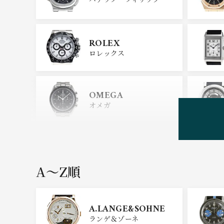
ROLEX
ロレックス
OMEGA
オメガ
HUBLOT
ウブロ
A〜Z順
GIRARD PERREGAU
X
A.LANGE&SOHNE
ジラール・ペルゴ
ランゲ＆ゾーネ