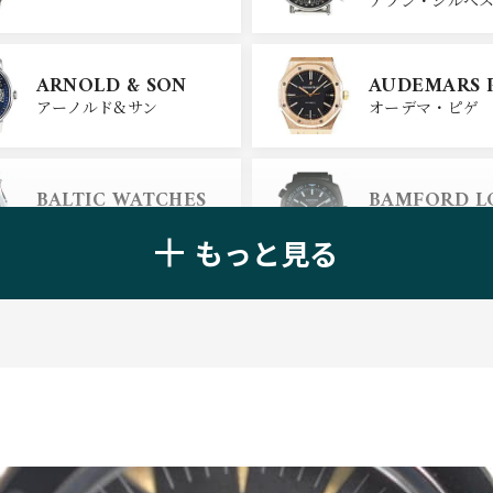
CHANEL
CHOPARD
ARNOLD & SON
AUDEMARS 
シャネル
ショパール
アーノルド&サン
オーデマ・ピゲ
ALAIN SILB
CHRONOSWISS
BALTIC WATCHES
BAMFORD 
クロノスイス
アラン・シルベ
バルティック ウォッチ
バンフォード・
もっと見る
BELL＆ROSS
BLANCPAIN
ベル＆ロス
ブランパン
BREGUET
BREITLING
ブレゲ
ブライトリング