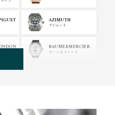
SEIKO
PIGUET
AZIMUTH
セイコー
アジムート
ERSTEIN
CITIZEN
LONDON
BAUME&MERCIER
シチズン
スタイン
ロンドン
ボーム＆メルシエ
BOLDR Supply Comp
any
ボルダー・サプライ・カン
パニー
BRUNO SOHNLE Gla
shutte
ブルーノ・ゾンレー・ グラ
スヒュッテ