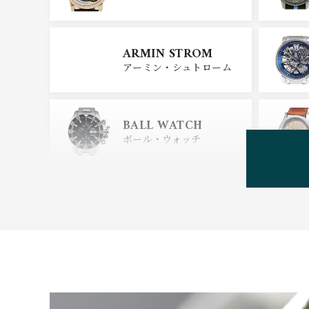
CARTIER
ARMIN STROM
カルティエ
アーミン・シュトローム
GLASHUTTE ORIGIN
AL
BALL WATCH
グラスヒュッテ・オリジナ
ル
ボール・ウォッチ
BEAUBLEU
ボーブルー
BOVET
ボヴェ