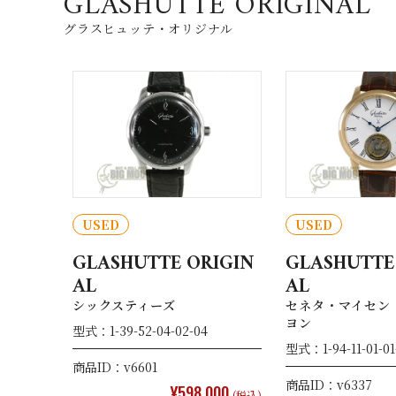
GLASHUTTE ORIGINAL
グラスヒュッテ・オリジナル
USED
USED
GLASHUTTE ORIGIN
GLASHUTTE
AL
AL
シックスティーズ
セネタ・マイセン
ヨン
型式：1-39-52-04-02-04
型式：1-94-11-01-01
商品ID：v6601
商品ID：v6337
¥598,000
(税込)