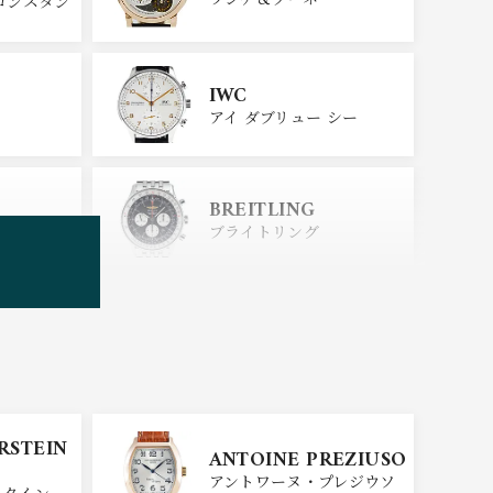
コンスタン
IWC
アイ ダブリュー シー
BREITLING
ブライトリング
TUDOR
チューダー
SINN
ERSTEIN
ANTOINE PREZIUSO
ジン
アントワーヌ・プレジウソ
スタイン