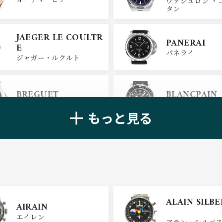
ヴァシュロン ・
タン
JAEGER LE COULTR
PANERAI
E
パネライ
ジャガー・ルクルト
BREGUET
BLANCPAIN
ブレゲ
ブランパン
もっと見る
ZENITH
TAG HEUER
ゼニス
タグ・ホイヤー
ULYSSE NARDIN
BELL＆ROSS
ALAIN SILB
AIRAIN
ユリスナルダン
ベル＆ロス
エイレン
アラン・シルベ