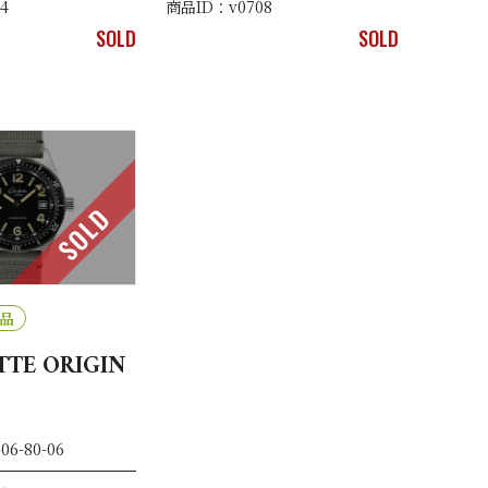
4
商品ID：v0708
SOLD
SOLD
SOLD
品
TE ORIGIN
06-80-06