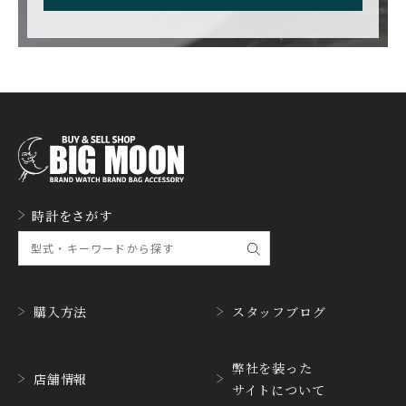
CARL F. BUCHERER
CARTIER
カール F. ブヘラ
カルティエ
CASIO
CEDRIC JOHNER
カシオ
セドリックジョナー
CHANEL
CHOPARD
シャネル
ショパール
CHRISTOPHER WARD
CHRONO TOKYO
時計をさがす
クリストファー・ウォー
クロノトウキョウ
ド
CHRONOSWISS
CITIZEN
クロノスイス
シチズン
購入方法
スタッフブログ
CUERVOY SOBRINOS
CVSTOS
クエルボ・イソブリノス
クストス
弊社を装った
CYRUS
CZAPEK
店舗情報
サイトについて
サイラス
チャペック