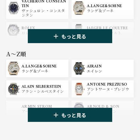
VACHERON CONSTAN
A.LANGE&SOHNE
TIN
ランゲ＆ゾーネ
ヴァシュロン ・コンスタ
ンタン
ROLEX
JAEGER LE COULTRE
ロレックス
ジャガー・ルクルト
もっと見る
PANERAI
IWC
パネライ
アイ ダブリュー シー
A〜Z順
A.LANGE&SOHNE
AIRAIN
OMEGA
BREGUET
ランゲ＆ゾーネ
エイレン
オメガ
ブレゲ
ANTOINE PREZIUSO
BLANCPAIN
BREITLING
ALAIN SILBERSTEIN
アントワーヌ・プレジウ
ブランパン
ブライトリング
アラン・シルベスタイン
ソ
HUBLOT
ZENITH
ARMIN STROM
ARNOLD & SON
ウブロ
ゼニス
アーミン・シュトローム
アーノルド&サン
もっと見る
TAG HEUER
TUDOR
AUDEMARS PIGUET
AZIMUTH
タグ・ホイヤー
チューダー
オーデマ・ピゲ
アジムート