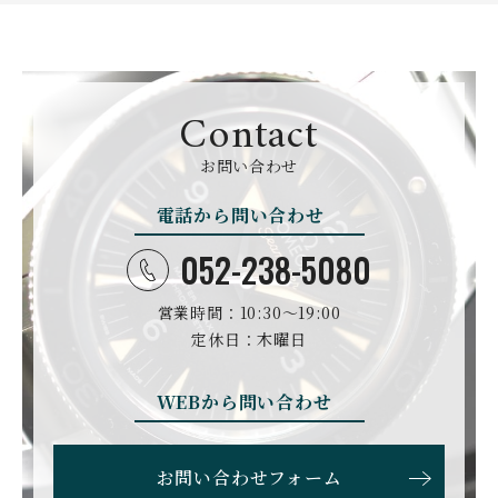
GIRARD PERREGAUX
ULYSSE NARDIN
BALL WATCH
BALTIC WATCHES
ジラール・ペルゴ
ユリスナルダン
ボール・ウォッチ
バルティック ウォッチ
BELL＆ROSS
SINN
BAMFORD LONDON
BAUME&MERCIER
ベル＆ロス
ジン
バンフォード・ロンドン
ボーム＆メルシエ
Contact
CARTIER
CHANEL
BEAUBLEU
BELL＆ROSS
お問い合わせ
カルティエ
シャネル
ボーブルー
ベル＆ロス
電話から問い合わせ
BOLDR Supply Compan
CHOPARD
SEIKO
BLANCPAIN
y
ショパール
セイコー
ブランパン
ボルダー・サプライ・カ
052-238-5080
ンパニー
GLASHUTTE ORIGINA
CHRONOSWISS
L
営業時間：10:30〜19:00
BOVET
BREGUET
クロノスイス
グラスヒュッテ・オリジ
ボヴェ
ブレゲ
ナル
定休日：木曜日
BRUNO SOHNLE Glash
ALAIN SILBERSTEIN
CITIZEN
BREITLING
utte
アラン・シルベスタイン
シチズン
WEBから問い合わせ
ブライトリング
ブルーノ・ゾンレー・ グ
ラスヒュッテ
BULOVA
BVLGARI
お問い合わせフォーム
ブローバ
ブルガリ