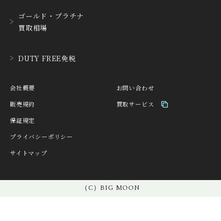
D. DORNBLÜTH&SOH
ゴールド・プラチナ
DAMASKO
N
買取相場
ダマスコ
D.ドルンブルート＆ゾー
ン
DANIEL ROTH
DAVOSA
DUTY FREE免税
ダニエル・ロート
ダボサ
DUBEY&SCHALDENBR
E.C.W
会社概要
お問い合わせ
AND
ヨーロピアン・カンパニ
ダービー&シャルデンブラ
ー・ウォッチ
販売規約
買取サービス
ン
保証規定
EBERHARD
EDOX
エベラール
エドックス
プライバシーポリシー
サイトマップ
ETERNA
F.P.JOURNE
エテルナ
F.P.ジュルヌ
FAVRE LEUBA
FORTIS
（C）BIG MOON
ファーブル・ルーバ
フォルティス
FREDERIQUE CONSTA