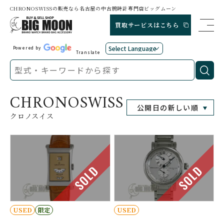
CHRONOSWISSの販売なら名古屋の中古腕時計専門店ビッグムーン
買取サービスはこちら
Powered by
Translate
CHRONOSWISS
クロノスイス
SOLD
SOLD
USED
限定
USED