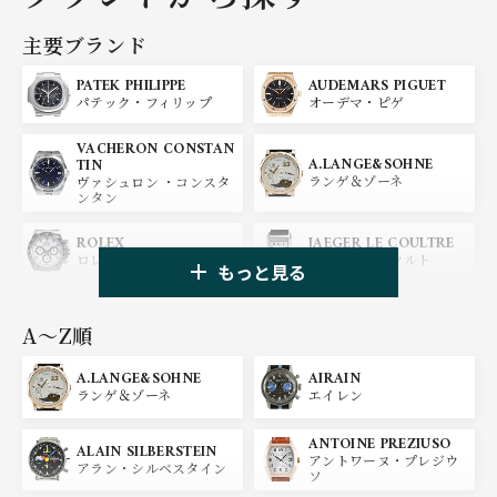
主要ブランド
PATEK PHILIPPE
AUDEMARS PIGUET
パテック・フィリップ
オーデマ・ピゲ
VACHERON CONSTAN
A.LANGE&SOHNE
TIN
ランゲ＆ゾーネ
ヴァシュロン ・コンスタ
ンタン
ROLEX
JAEGER LE COULTRE
ロレックス
ジャガー・ルクルト
もっと見る
PANERAI
IWC
パネライ
アイ ダブリュー シー
A〜Z順
A.LANGE&SOHNE
AIRAIN
OMEGA
BREGUET
ランゲ＆ゾーネ
エイレン
オメガ
ブレゲ
ANTOINE PREZIUSO
BLANCPAIN
BREITLING
ALAIN SILBERSTEIN
アントワーヌ・プレジウ
ブランパン
ブライトリング
アラン・シルベスタイン
ソ