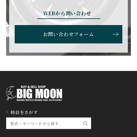
BRUNO SOHNLE Glash
ALAIN SILBERSTEIN
CITIZEN
BREITLING
utte
アラン・シルベスタイン
シチズン
WEBから問い合わせ
ブライトリング
ブルーノ・ゾンレー・ グ
ラスヒュッテ
BULOVA
BVLGARI
お問い合わせフォーム
ブローバ
ブルガリ
CARL F. BUCHERER
CARTIER
カール F. ブヘラ
カルティエ
CASIO
CEDRIC JOHNER
カシオ
セドリックジョナー
CHANEL
CHOPARD
シャネル
ショパール
CHRISTOPHER WARD
CHRONO TOKYO
時計をさがす
クリストファー・ウォー
クロノトウキョウ
ド
CHRONOSWISS
CITIZEN
クロノスイス
シチズン