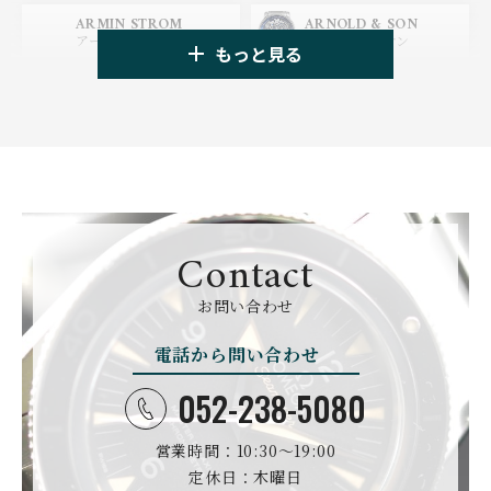
HUBLOT
ZENITH
ARMIN STROM
ARNOLD & SON
ウブロ
ゼニス
アーミン・シュトローム
アーノルド&サン
もっと見る
TAG HEUER
TUDOR
AUDEMARS PIGUET
AZIMUTH
タグ・ホイヤー
チューダー
オーデマ・ピゲ
アジムート
GIRARD PERREGAUX
ULYSSE NARDIN
BALL WATCH
BALTIC WATCHES
ジラール・ペルゴ
ユリスナルダン
ボール・ウォッチ
バルティック ウォッチ
BELL＆ROSS
SINN
BAMFORD LONDON
BAUME&MERCIER
ベル＆ロス
ジン
バンフォード・ロンドン
ボーム＆メルシエ
Contact
CARTIER
CHANEL
BEAUBLEU
BELL＆ROSS
お問い合わせ
カルティエ
シャネル
ボーブルー
ベル＆ロス
電話から問い合わせ
BOLDR Supply Compan
CHOPARD
SEIKO
BLANCPAIN
y
ショパール
セイコー
ブランパン
ボルダー・サプライ・カ
052-238-5080
ンパニー
GLASHUTTE ORIGINA
CHRONOSWISS
L
営業時間：10:30〜19:00
BOVET
BREGUET
クロノスイス
グラスヒュッテ・オリジ
ボヴェ
ブレゲ
ナル
定休日：木曜日