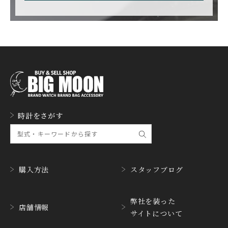
CARL F. BUCHERER
CARTIER
カール F. ブヘラ
カルティエ
CASIO
CEDRIC JOHNER
カシオ
セドリックジョナー
CHANEL
CHOPARD
シャネル
ショパール
CHRISTOPHER WARD
CHRONO TOKYO
時計をさがす
クリストファー・ウォー
クロノトウキョウ
ド
CHRONOSWISS
CITIZEN
クロノスイス
シチズン
購入方法
スタッフブログ
CUERVOY SOBRINOS
CVSTOS
クエルボ・イソブリノス
クストス
弊社を装った
店舗情報
CYRUS
CZAPEK
サイトについて
サイラス
チャペック