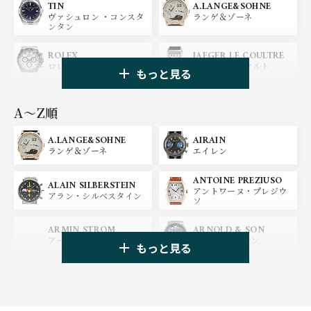
A.LANGE&SOHNE
TIN
ランゲ＆ゾーネ
ヴァシュロン ・コンスタ
ンタン
ROLEX
JAEGER LE COULTRE
ロレックス
ジャガー・ルクルト
もっと見る
PANERAI
IWC
パネライ
アイ ダブリュー シー
A〜Z順
A.LANGE&SOHNE
AIRAIN
OMEGA
BREGUET
ランゲ＆ゾーネ
エイレン
オメガ
ブレゲ
ANTOINE PREZIUSO
BLANCPAIN
BREITLING
ALAIN SILBERSTEIN
アントワーヌ・プレジウ
ブランパン
ブライトリング
アラン・シルベスタイン
ソ
HUBLOT
ZENITH
ARMIN STROM
ARNOLD & SON
ウブロ
ゼニス
アーミン・シュトローム
アーノルド&サン
もっと見る
TAG HEUER
TUDOR
AUDEMARS PIGUET
AZIMUTH
タグ・ホイヤー
チューダー
オーデマ・ピゲ
アジムート