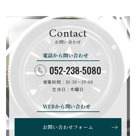
GIRARD PERREGAUX
ULYSSE NARDIN
BALL WATCH
BALTIC WATCHES
ジラール・ペルゴ
ユリスナルダン
ボール・ウォッチ
バルティック ウォッチ
BELL＆ROSS
SINN
BAMFORD LONDON
BAUME&MERCIER
ベル＆ロス
ジン
バンフォード・ロンドン
ボーム＆メルシエ
Contact
CARTIER
CHANEL
BEAUBLEU
BELL＆ROSS
お問い合わせ
カルティエ
シャネル
ボーブルー
ベル＆ロス
電話から問い合わせ
BOLDR Supply Compan
CHOPARD
SEIKO
BLANCPAIN
y
ショパール
セイコー
ブランパン
ボルダー・サプライ・カ
052-238-5080
ンパニー
GLASHUTTE ORIGINA
CHRONOSWISS
L
営業時間：10:30〜19:00
BOVET
BREGUET
クロノスイス
グラスヒュッテ・オリジ
ボヴェ
ブレゲ
ナル
定休日：木曜日
BRUNO SOHNLE Glash
ALAIN SILBERSTEIN
CITIZEN
BREITLING
utte
アラン・シルベスタイン
シチズン
WEBから問い合わせ
ブライトリング
ブルーノ・ゾンレー・ グ
ラスヒュッテ
BULOVA
BVLGARI
お問い合わせフォーム
ブローバ
ブルガリ