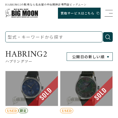
HABRING2の販売なら名古屋の中古腕時計専門店ビッグムーン
買取サービスはこちら
HABRING2
ハブリングツー
SOLD
SOLD
USED
限定
USED