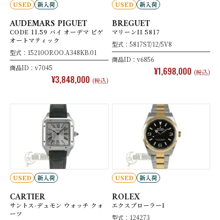
USED
新入荷
USED
新入荷
AUDEMARS PIGUET
BREGUET
CODE 11.59 バイ オーデマ ピゲ
マリーンII 5817
オートマティック
型式：5817ST/12/5V8
型式：15210OR.OO.A348KB.01
商品ID：v6856
商品ID：v7045
¥1,698,000
(税込)
¥3,848,000
(税込)
USED
新入荷
USED
新入荷
CARTIER
ROLEX
サントス-デュモン ウォッチ クォ
エクスプローラーI
ーツ
型式：124273