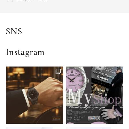
ポール・ゲルバー
ポール ピコ
PEQUIGNET MANUFAC
PIAGET
TURE
ピアジェ
ペキニエ マニュファクチ
SNS
ュール
PORSCHE
PORSCHE DESIGN
ポルシェ
ポルシェデザイン
Instagram
PRO-LEX
RADO
プロレックス
ラドー
RAYMOND WEIL
RED PINE
レイモンド ウェイル
レッドパイン
ROGER DUBUIS
ROLEX
ロジェ・デュブイ
ロレックス
SCHAUER
SEIKO
シャウアー
セイコー
SINN
SOTHIS