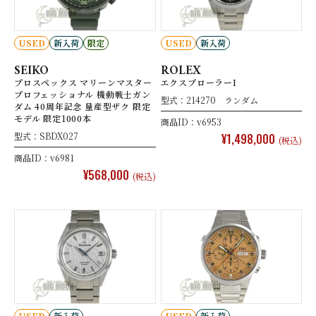
USED
新入荷
限定
USED
新入荷
SEIKO
ROLEX
プロスペックス マリーンマスター
エクスプローラーI
プロフェッショナル 機動戦士ガン
型式：214270 ランダム
ダム 40周年記念 量産型ザク 限定
モデル 限定1000本
商品ID：v6953
型式：SBDX027
¥1,498,000
(税込)
商品ID：v6981
¥568,000
(税込)
USED
新入荷
USED
新入荷