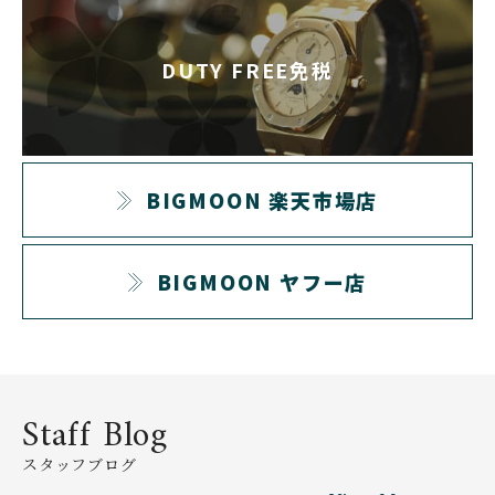
IWC
JACQUES ETOILE
アイ ダブリュー シー
ジャッケ・エトアール
DUTY FREE免税
JAEGER LE COULTRE
JAQUET DROZ
ジャガー・ルクルト
ジャケ・ドロー
JEAN-CLAUDE PERRIN
JEANRICHARD
ジャン・クロード ペラ
ジャンリシャール
ン
BIGMOON 楽天市場店
JULIEN COUDRAY 1518
KNOT
ジュリアン・クドレー 15
ノット
18
BIGMOON ヤフー店
KUDOKE
KUOE
クドケ
クオ
KURONO TOKYO
LACO
クロノトウキョウ
ラコ
Staff Blog
LAINE
LANG&HEYNE
ライネ
ラング＆ハイネ
スタッフブログ