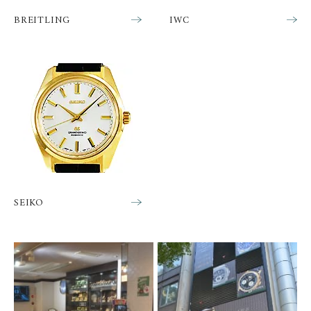
BREITLING
IWC
CHANEL
CHOPARD
シャネル
ショパール
CHRISTOPHER WARD
CHRONO TOKYO
クリストファー・ウォー
クロノトウキョウ
ド
CHRONOSWISS
CITIZEN
クロノスイス
シチズン
CUERVOY SOBRINOS
CVSTOS
クエルボ・イソブリノス
クストス
SEIKO
CYRUS
CZAPEK
サイラス
チャペック
D. DORNBLÜTH&SOH
DAMASKO
N
ダマスコ
D.ドルンブルート＆ゾー
ン
DANIEL ROTH
DAVOSA