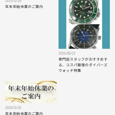
2025/12/30
モレラート
モリッツ・グロスマン
年末年始休業のご案内
MUHLE GLASHUTTE
NOMOS GLASHUETTE
ミュ－レグラスヒュッテ
ノモス グラスヒュッテ
NORQAIN
OMEGA
ノルケイン
オメガ
ORIENT
ORIS
オリエント
オリス
2025/06/22
専門店スタッフがおすすめす
OSSO ITALY
OTSUKA LOTEC
る、コスパ最強のダイバーズ
オッソ イタリィ
大塚ローテック
ウォッチ特集
OUTLINE
PANERAI
アウトライン
パネライ
PARMIGIANI FLEURIE
PATEK PHILIPPE
R
パテック・フィリップ
パルミジャーニ・フルリ
エ
2024/12/25
PAUL GERBER
PAUL PICOT
年末年始休業のご案内