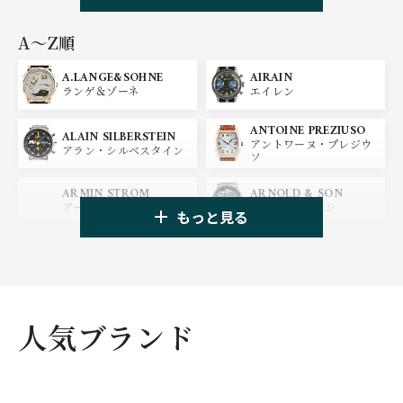
PANERAI
IWC
パネライ
アイ ダブリュー シー
A〜Z順
A.LANGE&SOHNE
AIRAIN
OMEGA
BREGUET
ランゲ＆ゾーネ
エイレン
オメガ
ブレゲ
ANTOINE PREZIUSO
BLANCPAIN
BREITLING
ALAIN SILBERSTEIN
アントワーヌ・プレジウ
ブランパン
ブライトリング
アラン・シルベスタイン
ソ
HUBLOT
ZENITH
ARMIN STROM
ARNOLD & SON
ウブロ
ゼニス
アーミン・シュトローム
アーノルド&サン
もっと見る
TAG HEUER
TUDOR
AUDEMARS PIGUET
AZIMUTH
タグ・ホイヤー
チューダー
オーデマ・ピゲ
アジムート
GIRARD PERREGAUX
ULYSSE NARDIN
BALL WATCH
BALTIC WATCHES
ジラール・ペルゴ
ユリスナルダン
ボール・ウォッチ
バルティック ウォッチ
人気ブランド
BELL＆ROSS
SINN
BAMFORD LONDON
BAUME&MERCIER
ベル＆ロス
ジン
バンフォード・ロンドン
ボーム＆メルシエ