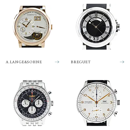
CARTIER
CHANEL
BEAUBLEU
BELL＆ROSS
カルティエ
シャネル
ボーブルー
ベル＆ロス
BOLDR Supply Compan
CHOPARD
SEIKO
BLANCPAIN
y
ショパール
セイコー
ブランパン
ボルダー・サプライ・カ
ンパニー
GLASHUTTE ORIGINA
CHRONOSWISS
L
BOVET
BREGUET
クロノスイス
グラスヒュッテ・オリジ
ボヴェ
ブレゲ
ナル
A.LANGE&SOHNE
BREGUET
BRUNO SOHNLE Glash
ALAIN SILBERSTEIN
CITIZEN
BREITLING
utte
アラン・シルベスタイン
シチズン
ブライトリング
ブルーノ・ゾンレー・ グ
ラスヒュッテ
BULOVA
BVLGARI
ブローバ
ブルガリ
CARL F. BUCHERER
CARTIER
カール F. ブヘラ
カルティエ
CASIO
CEDRIC JOHNER
カシオ
セドリックジョナー