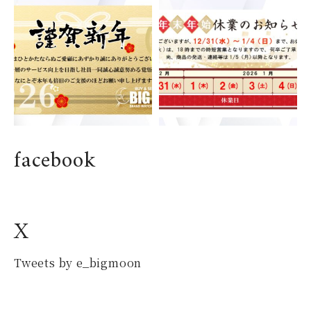
ジン
ソーティス
STEINHART
STOWA
シュタインハート
ストーヴァ
SWATCH
TAG HEUER
スウォッチ
タグ・ホイヤー
THOMAS NINCHRITZ
TIFFANY&CO.
トーマス・ニンクリッツ
ティファニー
facebook
さらに読み込む
TISSOT
TUDOR
ティソ
チューダー
TUTIMA GLASHUTTE
ULYSSE NARDIN
X
チュチマ グラスヒュッテ
ユリスナルダン
UNIMATIC
UNIVERSAL GENEVE
Tweets by e_bigmoon
ウニマティック
ユニバーサル・ジュネーブ
VACHERON CONSTAN
URBAN JURGENSED
TIN