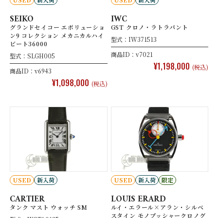
SEIKO
IWC
グランドセイコー エボリューショ
GST クロノ・ラトラパント
ン9 コレクション メカニカルハイ
型式：IW371513
ビート36000
商品ID：v7021
型式：SLGH005
¥1,198,000
(税込)
商品ID：v6943
¥1,098,000
(税込)
USED
新入荷
USED
新入荷
限定
CARTIER
LOUIS ERARD
タンク マスト ウォッチ SM
ルイ・エラール×アラン・シルベ
スタイン モノプッシャークロノグ