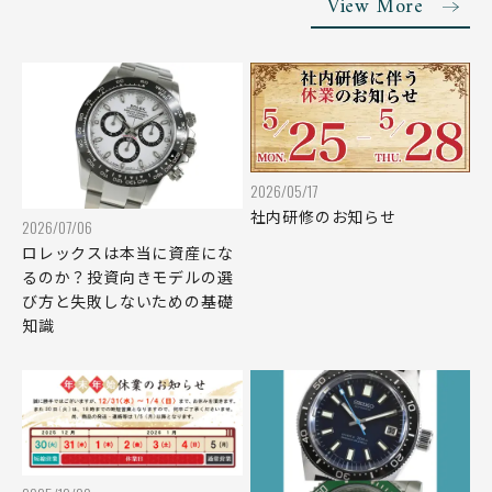
View More
LAURENT FERRIER
LEBOIS & CO
ローラン・フェリエ
ラボア
LONGINES
LOUIS ERARD
ロンジン
ルイ・エラール
LOUIS MOINET
LOUIS VUITTON
ルイ・モネ
ルイヴィトン
2026/05/17
LUMINOX
MARTIN BRAUN
社内研修のお知らせ
2026/07/06
ルミノックス
マーティンブラウン
ロレックスは本当に資産にな
MAURICE LACROIX
MECCANICHE VELOCI
るのか？投資向きモデルの選
モーリス・ラクロア
メカニケ・ヴェローチ
び方と失敗しないための基礎
知識
MIDO
MINERVA
ミドー
ミネルヴァ
MING
MONTBLANC
ミン
モンブラン
MORELLATO
MORITZ GROSSMANN