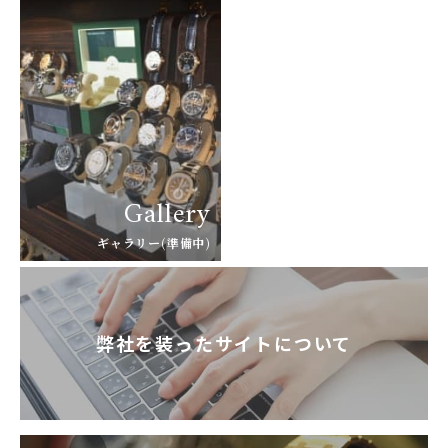
GLASHUTTE ORIGINA
GUCCI
L
グッチ
グラスヒュッテ・オリジ
ナル
GUINAND
H.MOSER&CIE.
ギナーン
H. モーザー
HABRING2
HAMILTON
ハブリングツー
ハミルトン
Gallery
HANHART
HARRY WINSTON
ハンハルト
ハリー・ウィンストン
ギャラリー(準備中)
HEINRICH-GEISEN
HERMES
ハインリッヒ ガイセン
エルメス
HORAE
HUBLOT
弊社を装ったサイトについて
ホライ
ウブロ
IKEPOD
INCIPIO
アイクポッド
インキピオー