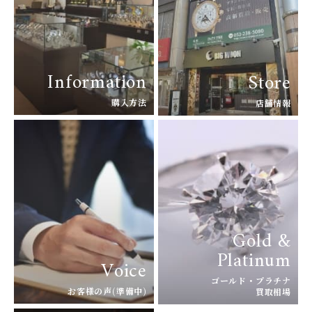
ダニエル・ロート
ダボサ
DUBEY&SCHALDENBR
E.C.W
AND
ヨーロピアン・カンパニ
ダービー&シャルデンブラ
ー・ウォッチ
ン
Information
Store
EBERHARD
EDOX
エベラール
エドックス
購入方法
店舗情報
ETERNA
F.P.JOURNE
エテルナ
F.P.ジュルヌ
FAVRE LEUBA
FORTIS
ファーブル・ルーバ
フォルティス
FREDERIQUE CONSTA
FRANCK MULLER
NT
Gold &
フランク・ミュラー
フレデリック・コンスタ
ント
Platinum
Voice
GERALD GENTA
GIRARD PERREGAUX
ゴールド・プラチナ
ジェラルド・ジェンタ
ジラール・ペルゴ
お客様の声(準備中)
買取相場