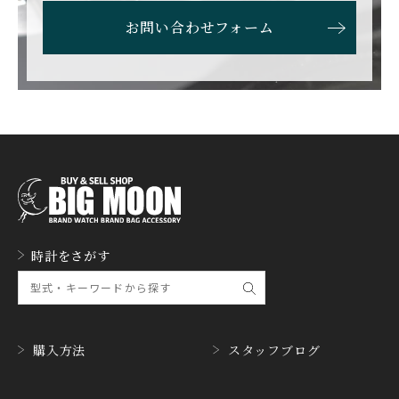
BULOVA
BVLGARI
お問い合わせフォーム
ブローバ
ブルガリ
CARL F. BUCHERER
CARTIER
カール F. ブヘラ
カルティエ
CASIO
CEDRIC JOHNER
カシオ
セドリックジョナー
CHANEL
CHOPARD
シャネル
ショパール
CHRISTOPHER WARD
CHRONO TOKYO
時計をさがす
クリストファー・ウォー
クロノトウキョウ
ド
CHRONOSWISS
CITIZEN
クロノスイス
シチズン
購入方法
スタッフブログ
CUERVOY SOBRINOS
CVSTOS
クエルボ・イソブリノス
クストス