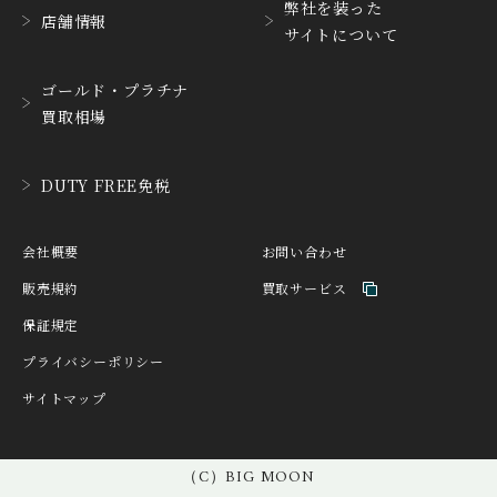
弊社を装った
CYRUS
CZAPEK
店舗情報
サイトについて
サイラス
チャペック
D. DORNBLÜTH&SOH
ゴールド・プラチナ
DAMASKO
N
買取相場
ダマスコ
D.ドルンブルート＆ゾー
ン
DANIEL ROTH
DAVOSA
DUTY FREE免税
ダニエル・ロート
ダボサ
DUBEY&SCHALDENBR
E.C.W
会社概要
お問い合わせ
AND
ヨーロピアン・カンパニ
ダービー&シャルデンブラ
ー・ウォッチ
販売規約
買取サービス
ン
保証規定
EBERHARD
EDOX
エベラール
エドックス
プライバシーポリシー
サイトマップ
ETERNA
F.P.JOURNE
エテルナ
F.P.ジュルヌ
FAVRE LEUBA
FORTIS
（C）BIG MOON
ファーブル・ルーバ
フォルティス