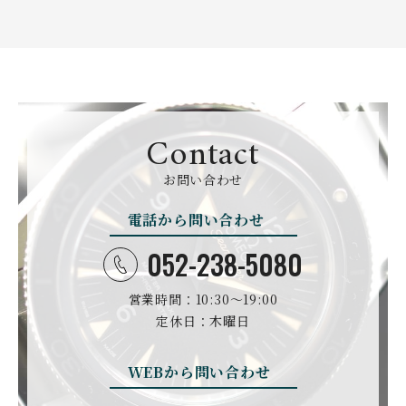
TAG HEUER
TUDOR
AUDEMARS PIGUET
AZIMUTH
タグ・ホイヤー
チューダー
オーデマ・ピゲ
アジムート
GIRARD PERREGAUX
ULYSSE NARDIN
BALL WATCH
BALTIC WATCHES
ジラール・ペルゴ
ユリスナルダン
ボール・ウォッチ
バルティック ウォッチ
BELL＆ROSS
SINN
BAMFORD LONDON
BAUME&MERCIER
ベル＆ロス
ジン
バンフォード・ロンドン
ボーム＆メルシエ
Contact
CARTIER
CHANEL
BEAUBLEU
BELL＆ROSS
お問い合わせ
カルティエ
シャネル
ボーブルー
ベル＆ロス
電話から問い合わせ
BOLDR Supply Compan
CHOPARD
SEIKO
BLANCPAIN
y
ショパール
セイコー
ブランパン
ボルダー・サプライ・カ
052-238-5080
ンパニー
GLASHUTTE ORIGINA
CHRONOSWISS
L
営業時間：10:30〜19:00
BOVET
BREGUET
クロノスイス
グラスヒュッテ・オリジ
ボヴェ
ブレゲ
ナル
定休日：木曜日
BRUNO SOHNLE Glash
ALAIN SILBERSTEIN
CITIZEN
BREITLING
utte
アラン・シルベスタイン
シチズン
WEBから問い合わせ
ブライトリング
ブルーノ・ゾンレー・ グ
ラスヒュッテ