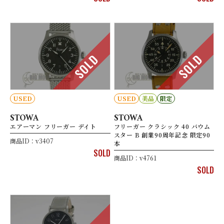
SOLD
SOLD
USED
USED
美品
限定
STOWA
STOWA
エアーマン フリーガー デイト
フリーガー クラシック 40 バウム
スター B 創業90周年記念 限定90
商品ID：v3407
本
SOLD
商品ID：v4761
SOLD