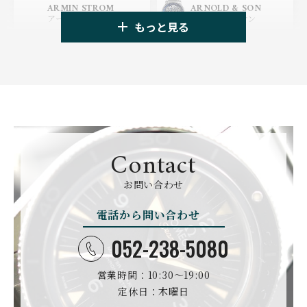
HUBLOT
ZENITH
ARMIN STROM
ARNOLD & SON
ウブロ
ゼニス
アーミン・シュトローム
アーノルド&サン
もっと見る
TAG HEUER
TUDOR
AUDEMARS PIGUET
AZIMUTH
タグ・ホイヤー
チューダー
オーデマ・ピゲ
アジムート
GIRARD PERREGAUX
ULYSSE NARDIN
BALL WATCH
BALTIC WATCHES
ジラール・ペルゴ
ユリスナルダン
ボール・ウォッチ
バルティック ウォッチ
BELL＆ROSS
SINN
BAMFORD LONDON
BAUME&MERCIER
ベル＆ロス
ジン
バンフォード・ロンドン
ボーム＆メルシエ
Contact
CARTIER
CHANEL
BEAUBLEU
BELL＆ROSS
お問い合わせ
カルティエ
シャネル
ボーブルー
ベル＆ロス
電話から問い合わせ
BOLDR Supply Compan
CHOPARD
SEIKO
BLANCPAIN
y
ショパール
セイコー
ブランパン
ボルダー・サプライ・カ
052-238-5080
ンパニー
GLASHUTTE ORIGINA
CHRONOSWISS
L
営業時間：10:30〜19:00
BOVET
BREGUET
クロノスイス
グラスヒュッテ・オリジ
ボヴェ
ブレゲ
ナル
定休日：木曜日