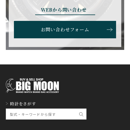
BRUNO SOHNLE Glash
ALAIN SILBERSTEIN
CITIZEN
BREITLING
utte
アラン・シルベスタイン
シチズン
WEBから問い合わせ
ブライトリング
ブルーノ・ゾンレー・ グ
ラスヒュッテ
BULOVA
BVLGARI
お問い合わせフォーム
ブローバ
ブルガリ
CARL F. BUCHERER
CARTIER
カール F. ブヘラ
カルティエ
CASIO
CEDRIC JOHNER
カシオ
セドリックジョナー
CHANEL
CHOPARD
シャネル
ショパール
CHRISTOPHER WARD
CHRONO TOKYO
時計をさがす
クリストファー・ウォー
クロノトウキョウ
ド
CHRONOSWISS
CITIZEN
クロノスイス
シチズン