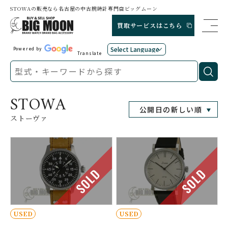
STOWAの販売なら名古屋の中古腕時計専門店ビッグムーン
買取サービスはこちら
Powered by
Translate
STOWA
ストーヴァ
SOLD
SOLD
USED
USED