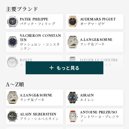
主要ブランド
PATEK PHILIPPE
AUDEMARS PIGUET
パテック・フィリップ
オーデマ・ピゲ
VACHERON CONSTAN
A.LANGE&SOHNE
TIN
ランゲ＆ゾーネ
ヴァシュロン ・コンスタ
ンタン
ROLEX
JAEGER LE COULTRE
ロレックス
ジャガー・ルクルト
もっと見る
PANERAI
IWC
パネライ
アイ ダブリュー シー
A〜Z順
A.LANGE&SOHNE
AIRAIN
OMEGA
BREGUET
ランゲ＆ゾーネ
エイレン
オメガ
ブレゲ
ANTOINE PREZIUSO
BLANCPAIN
BREITLING
ALAIN SILBERSTEIN
アントワーヌ・プレジウ
ブランパン
ブライトリング
アラン・シルベスタイン
ソ