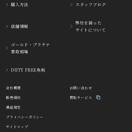
購入方法
スタッフブログ
CUERVOY SOBRINOS
CVSTOS
クエルボ・イソブリノス
クストス
弊社を装った
CYRUS
CZAPEK
店舗情報
サイトについて
サイラス
チャペック
D. DORNBLÜTH&SOH
ゴールド・プラチナ
DAMASKO
N
買取相場
ダマスコ
D.ドルンブルート＆ゾー
ン
DANIEL ROTH
DAVOSA
DUTY FREE免税
ダニエル・ロート
ダボサ
DUBEY&SCHALDENBR
E.C.W
会社概要
お問い合わせ
AND
ヨーロピアン・カンパニ
ダービー&シャルデンブラ
ー・ウォッチ
販売規約
買取サービス
ン
保証規定
EBERHARD
EDOX
エベラール
エドックス
プライバシーポリシー
サイトマップ
ETERNA
F.P.JOURNE