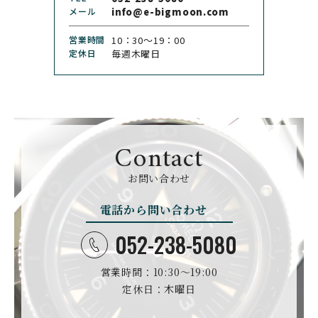
クロノトウキョウ
ド
メール
info@e-bigmoon.com
CHRONOSWISS
CITIZEN
営業時間
10：30〜19：00
クロノスイス
シチズン
定休日
毎週木曜日
CUERVOY SOBRINOS
CVSTOS
クエルボ・イソブリノス
クストス
CYRUS
CZAPEK
サイラス
チャペック
Contact
D. DORNBLÜTH&SOH
DAMASKO
N
お問い合わせ
ダマスコ
D.ドルンブルート＆ゾー
ン
電話から問い合わせ
DANIEL ROTH
DAVOSA
ダニエル・ロート
ダボサ
052-238-5080
DUBEY&SCHALDENBR
E.C.W
営業時間：10:30〜19:00
AND
ヨーロピアン・カンパニ
ダービー&シャルデンブラ
定休日：木曜日
ー・ウォッチ
ン