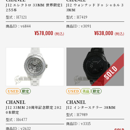
CHANEL
CHANEL
J12 エレクトロ 33MM 世界限定1
J12 ウォンテッド ドゥ シャネル 3
255本
3MM
型式：H7121
型式：H7419
商品ID：v6844
商品ID：v3091
¥578,000
¥638,000
(税込)
(税込)
SOLD
USED
限定
USED
美品
限定
CHANEL
CHANEL
J12 33MM 20周年記念限定 202
J12 インターステラー 38MM
0本限定
型式：H7989
型式：H6477
商品ID：v3315
商品ID：v2632