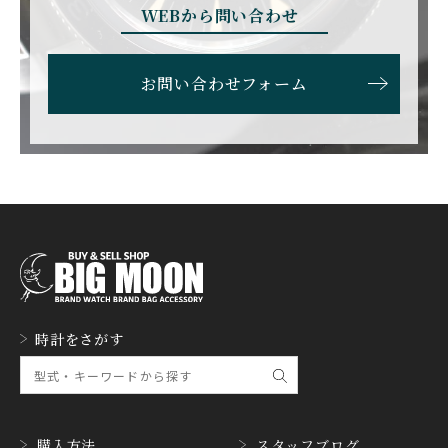
EBERHARD
EDOX
WEBから問い合わせ
エベラール
エドックス
ETERNA
F.P.JOURNE
お問い合わせフォーム
エテルナ
F.P.ジュルヌ
FAVRE LEUBA
FORTIS
ファーブル・ルーバ
フォルティス
FREDERIQUE CONSTA
FRANCK MULLER
NT
フランク・ミュラー
フレデリック・コンスタ
ント
GERALD GENTA
GIRARD PERREGAUX
ジェラルド・ジェンタ
ジラール・ペルゴ
GLASHUTTE ORIGINA
時計をさがす
GUCCI
L
グッチ
グラスヒュッテ・オリジ
ナル
GUINAND
H.MOSER&CIE.
ギナーン
H. モーザー
購入方法
スタッフブログ