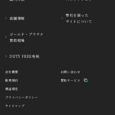
HABRING2
HAMILTON
ハブリングツー
ハミルトン
弊社を装った
店舗情報
サイトについて
HANHART
HARRY WINSTON
ハンハルト
ハリー・ウィンストン
ゴールド・プラチナ
HEINRICH-GEISEN
HERMES
買取相場
ハインリッヒ ガイセン
エルメス
HORAE
HUBLOT
DUTY FREE免税
ホライ
ウブロ
IKEPOD
INCIPIO
会社概要
お問い合わせ
アイクポッド
インキピオー
販売規約
買取サービス
IWC
JACQUES ETOILE
保証規定
アイ ダブリュー シー
ジャッケ・エトアール
プライバシーポリシー
JAEGER LE COULTRE
JAQUET DROZ
サイトマップ
ジャガー・ルクルト
ジャケ・ドロー