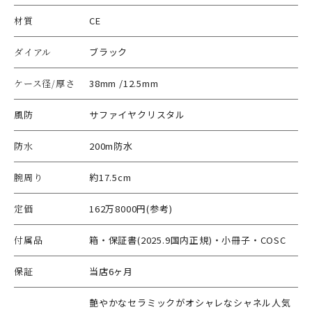
材質
CE
ダイアル
ブラック
ケース径/厚さ
38mm /12.5mm
風防
サファイヤクリスタル
防水
200m防水
腕周り
約17.5cm
定価
162万8000円(参考)
付属品
箱・保証書(2025.9国内正規)・小冊子・COSC
保証
当店6ヶ月
艶やかなセラミックがオシャレなシャネル人気