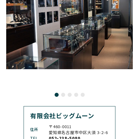
GLASHUTTE ORIGINA
CHRONOSWISS
L
BOVET
BREGUET
クロノスイス
グラスヒュッテ・オリジ
ボヴェ
ブレゲ
ナル
BRUNO SOHNLE Glash
ALAIN SILBERSTEIN
CITIZEN
BREITLING
utte
アラン・シルベスタイン
シチズン
ブライトリング
ブルーノ・ゾンレー・ グ
ラスヒュッテ
BULOVA
BVLGARI
ブローバ
ブルガリ
CARL F. BUCHERER
CARTIER
カール F. ブヘラ
カルティエ
CASIO
CEDRIC JOHNER
カシオ
セドリックジョナー
有限会社ビッグムーン
CHANEL
CHOPARD
シャネル
ショパール
〒460-0011
住所
CHRISTOPHER WARD
愛知県名古屋市中区大須 3-2-6
CHRONO TOKYO
クリストファー・ウォー
TEL
052-238-5080