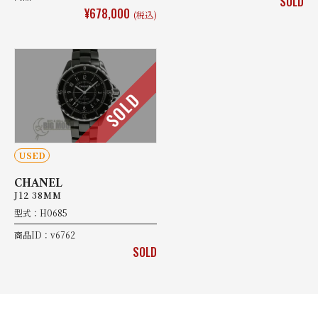
SOLD
¥678,000
(税込)
SOLD
USED
CHANEL
J12 38MM
型式：H0685
商品ID：v6762
SOLD