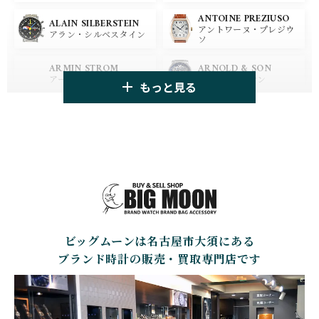
ANTOINE PREZIUSO
BLANCPAIN
BREITLING
ALAIN SILBERSTEIN
アントワーヌ・プレジウ
ブランパン
ブライトリング
アラン・シルベスタイン
ソ
HUBLOT
ZENITH
ARMIN STROM
ARNOLD & SON
ウブロ
ゼニス
アーミン・シュトローム
アーノルド&サン
もっと見る
TAG HEUER
TUDOR
AUDEMARS PIGUET
AZIMUTH
タグ・ホイヤー
チューダー
オーデマ・ピゲ
アジムート
GIRARD PERREGAUX
ULYSSE NARDIN
BALL WATCH
BALTIC WATCHES
ジラール・ペルゴ
ユリスナルダン
ボール・ウォッチ
バルティック ウォッチ
BELL＆ROSS
SINN
BAMFORD LONDON
BAUME&MERCIER
ベル＆ロス
ジン
バンフォード・ロンドン
ボーム＆メルシエ
ビッグムーンは名古屋市大須にある
CARTIER
CHANEL
BEAUBLEU
BELL＆ROSS
カルティエ
シャネル
ボーブルー
ベル＆ロス
ブランド時計の販売・買取専門店です
BOLDR Supply Compan
CHOPARD
SEIKO
BLANCPAIN
y
ショパール
セイコー
ブランパン
ボルダー・サプライ・カ
ンパニー