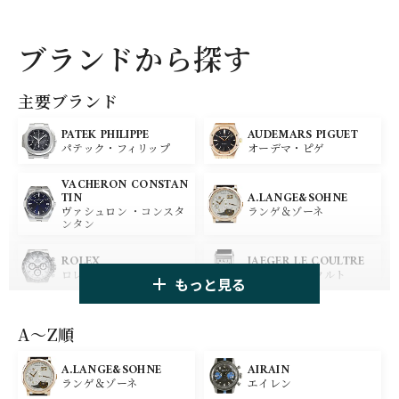
ブランドから探す
主要ブランド
PATEK PHILIPPE
AUDEMARS PIGUET
パテック・フィリップ
オーデマ・ピゲ
VACHERON CONSTAN
A.LANGE&SOHNE
TIN
ランゲ＆ゾーネ
ヴァシュロン ・コンスタ
ンタン
ROLEX
JAEGER LE COULTRE
ロレックス
ジャガー・ルクルト
もっと見る
PANERAI
IWC
パネライ
アイ ダブリュー シー
A〜Z順
A.LANGE&SOHNE
AIRAIN
OMEGA
BREGUET
ランゲ＆ゾーネ
エイレン
オメガ
ブレゲ