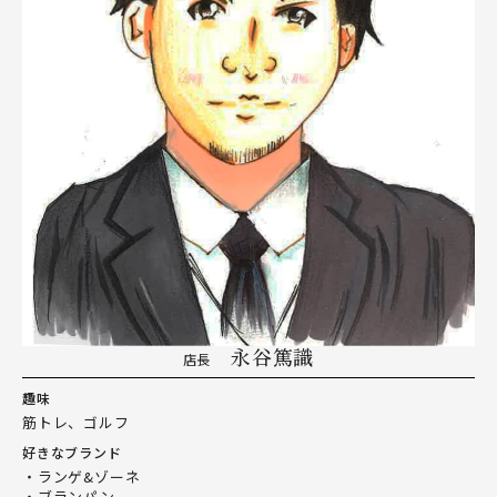
永谷篤識
店長
趣味
筋トレ、ゴルフ
好きなブランド
・ランゲ&ゾーネ
・ブランパン