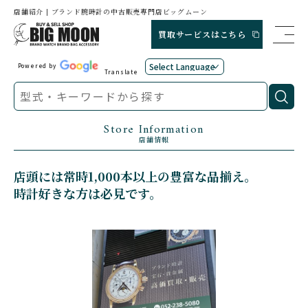
店舗紹介 | ブランド腕時計の中古販売専門店ビッグムーン
買取サービスはこちら
Powered by
Translate
Store Information
店舗情報
店頭には常時1,000本以上の豊富な品揃え｡
時計好きな方は必見です。