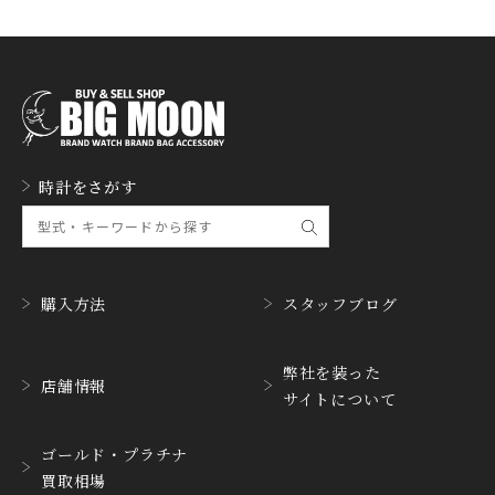
FREDERIQUE CONSTA
FRANCK MULLER
NT
フランク・ミュラー
フレデリック・コンスタ
ント
GERALD GENTA
GIRARD PERREGAUX
ジェラルド・ジェンタ
ジラール・ペルゴ
GLASHUTTE ORIGINA
時計をさがす
GUCCI
L
グッチ
グラスヒュッテ・オリジ
ナル
GUINAND
H.MOSER&CIE.
ギナーン
H. モーザー
購入方法
スタッフブログ
HABRING2
HAMILTON
ハブリングツー
ハミルトン
弊社を装った
店舗情報
サイトについて
HANHART
HARRY WINSTON
ハンハルト
ハリー・ウィンストン
ゴールド・プラチナ
HEINRICH-GEISEN
HERMES
買取相場
ハインリッヒ ガイセン
エルメス