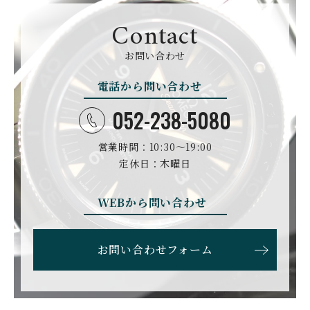
CYRUS
CZAPEK
サイラス
チャペック
Contact
D. DORNBLÜTH&SOH
DAMASKO
N
お問い合わせ
ダマスコ
D.ドルンブルート＆ゾー
ン
電話から問い合わせ
DANIEL ROTH
DAVOSA
ダニエル・ロート
ダボサ
052-238-5080
DUBEY&SCHALDENBR
E.C.W
営業時間：10:30〜19:00
AND
ヨーロピアン・カンパニ
ダービー&シャルデンブラ
定休日：木曜日
ー・ウォッチ
ン
EBERHARD
EDOX
WEBから問い合わせ
エベラール
エドックス
ETERNA
F.P.JOURNE
お問い合わせフォーム
エテルナ
F.P.ジュルヌ
FAVRE LEUBA
FORTIS
ファーブル・ルーバ
フォルティス