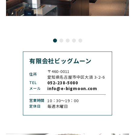
BULOVA
BVLGARI
ブローバ
ブルガリ
CARL F. BUCHERER
CARTIER
カール F. ブヘラ
カルティエ
CASIO
CEDRIC JOHNER
カシオ
セドリックジョナー
有限会社ビッグムーン
CHANEL
CHOPARD
シャネル
ショパール
〒460-0011
住所
CHRISTOPHER WARD
愛知県名古屋市中区大須 3-2-6
CHRONO TOKYO
クリストファー・ウォー
TEL
052-238-5080
クロノトウキョウ
ド
メール
info@e-bigmoon.com
CHRONOSWISS
CITIZEN
営業時間
10：30〜19：00
クロノスイス
シチズン
定休日
毎週木曜日
CUERVOY SOBRINOS
CVSTOS
クエルボ・イソブリノス
クストス