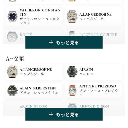
VACHERON CONSTAN
A.LANGE&SOHNE
TIN
ランゲ＆ゾーネ
ヴァシュロン ・コンスタ
ンタン
ROLEX
JAEGER LE COULTRE
ロレックス
ジャガー・ルクルト
もっと見る
PANERAI
IWC
パネライ
アイ ダブリュー シー
A〜Z順
A.LANGE&SOHNE
AIRAIN
OMEGA
BREGUET
ランゲ＆ゾーネ
エイレン
オメガ
ブレゲ
ANTOINE PREZIUSO
BLANCPAIN
BREITLING
ALAIN SILBERSTEIN
アントワーヌ・プレジウ
ブランパン
ブライトリング
アラン・シルベスタイン
ソ
HUBLOT
ZENITH
ARMIN STROM
ARNOLD & SON
ウブロ
ゼニス
アーミン・シュトローム
アーノルド&サン
もっと見る
TAG HEUER
TUDOR
AUDEMARS PIGUET
AZIMUTH
タグ・ホイヤー
チューダー