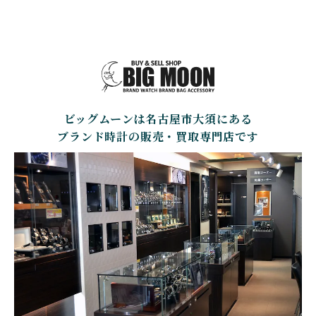
オーデマ・ピゲ
アジムート
GIRARD PERREGAUX
ULYSSE NARDIN
BALL WATCH
BALTIC WATCHES
ジラール・ペルゴ
ユリスナルダン
ボール・ウォッチ
バルティック ウォッチ
BELL＆ROSS
SINN
BAMFORD LONDON
BAUME&MERCIER
ベル＆ロス
ジン
バンフォード・ロンドン
ボーム＆メルシエ
ビッグムーンは名古屋市大須にある
CARTIER
CHANEL
BEAUBLEU
BELL＆ROSS
カルティエ
シャネル
ボーブルー
ベル＆ロス
ブランド時計の販売・買取専門店です
BOLDR Supply Compan
CHOPARD
SEIKO
BLANCPAIN
y
ショパール
セイコー
ブランパン
ボルダー・サプライ・カ
ンパニー
GLASHUTTE ORIGINA
CHRONOSWISS
L
BOVET
BREGUET
クロノスイス
グラスヒュッテ・オリジ
ボヴェ
ブレゲ
ナル
BRUNO SOHNLE Glash
ALAIN SILBERSTEIN
CITIZEN
BREITLING
utte
アラン・シルベスタイン
シチズン
ブライトリング
ブルーノ・ゾンレー・ グ
ラスヒュッテ