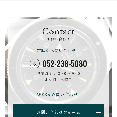
GIRARD PERREGAUX
ULYSSE NARDIN
BALL WATCH
BALTIC WATCHES
ジラール・ペルゴ
ユリスナルダン
ボール・ウォッチ
バルティック ウォッチ
BELL＆ROSS
SINN
BAMFORD LONDON
BAUME&MERCIER
ベル＆ロス
ジン
バンフォード・ロンドン
ボーム＆メルシエ
Contact
CARTIER
CHANEL
BEAUBLEU
BELL＆ROSS
お問い合わせ
カルティエ
シャネル
ボーブルー
ベル＆ロス
電話から問い合わせ
BOLDR Supply Compan
CHOPARD
SEIKO
BLANCPAIN
y
ショパール
セイコー
ブランパン
ボルダー・サプライ・カ
052-238-5080
ンパニー
GLASHUTTE ORIGINA
CHRONOSWISS
L
営業時間：10:30〜19:00
BOVET
BREGUET
クロノスイス
グラスヒュッテ・オリジ
ボヴェ
ブレゲ
ナル
定休日：木曜日
BRUNO SOHNLE Glash
ALAIN SILBERSTEIN
CITIZEN
BREITLING
utte
アラン・シルベスタイン
シチズン
WEBから問い合わせ
ブライトリング
ブルーノ・ゾンレー・ グ
ラスヒュッテ
BULOVA
BVLGARI
お問い合わせフォーム
ブローバ
ブルガリ