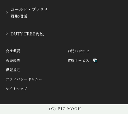
D. DORNBLÜTH&SOH
ゴールド・プラチナ
DAMASKO
N
買取相場
ダマスコ
D.ドルンブルート＆ゾー
ン
DANIEL ROTH
DAVOSA
DUTY FREE免税
ダニエル・ロート
ダボサ
DUBEY&SCHALDENBR
E.C.W
会社概要
お問い合わせ
AND
ヨーロピアン・カンパニ
ダービー&シャルデンブラ
ー・ウォッチ
販売規約
買取サービス
ン
保証規定
EBERHARD
EDOX
エベラール
エドックス
プライバシーポリシー
サイトマップ
ETERNA
F.P.JOURNE
エテルナ
F.P.ジュルヌ
FAVRE LEUBA
FORTIS
（C）BIG MOON
ファーブル・ルーバ
フォルティス
FREDERIQUE CONSTA