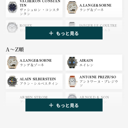
VACHERON CONSTAN
A.LANGE&SOHNE
TIN
ランゲ＆ゾーネ
ヴァシュロン ・コンスタ
ンタン
ROLEX
JAEGER LE COULTRE
ロレックス
ジャガー・ルクルト
もっと見る
PANERAI
IWC
パネライ
アイ ダブリュー シー
A〜Z順
A.LANGE&SOHNE
AIRAIN
OMEGA
BREGUET
ランゲ＆ゾーネ
エイレン
オメガ
ブレゲ
ANTOINE PREZIUSO
BLANCPAIN
BREITLING
ALAIN SILBERSTEIN
アントワーヌ・プレジウ
ブランパン
ブライトリング
アラン・シルベスタイン
ソ
HUBLOT
ZENITH
ARMIN STROM
ARNOLD & SON
ウブロ
ゼニス
アーミン・シュトローム
アーノルド&サン
もっと見る
TAG HEUER
TUDOR
AUDEMARS PIGUET
AZIMUTH
タグ・ホイヤー
チューダー
オーデマ・ピゲ
アジムート