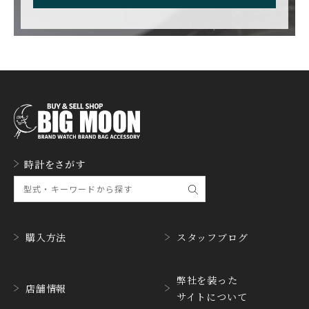
CARL F. BUCHERER
CARTIER
カール F. ブヘラ
カルティエ
CASIO
CEDRIC JOHNER
カシオ
セドリックジョナー
CHANEL
CHOPARD
シャネル
ショパール
CHRISTOPHER WARD
CHRONO TOKYO
時計をさがす
クリストファー・ウォー
クロノトウキョウ
ド
CHRONOSWISS
CITIZEN
クロノスイス
シチズン
購入方法
スタッフブログ
CUERVOY SOBRINOS
CVSTOS
クエルボ・イソブリノス
クストス
弊社を装った
CYRUS
CZAPEK
店舗情報
サイトについて
サイラス
チャペック