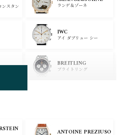
ランゲ＆ゾーネ
コンスタン
IWC
アイ ダブリュー シー
BREITLING
ブライトリング
TUDOR
チューダー
SINN
ERSTEIN
ANTOINE PREZIUSO
ジン