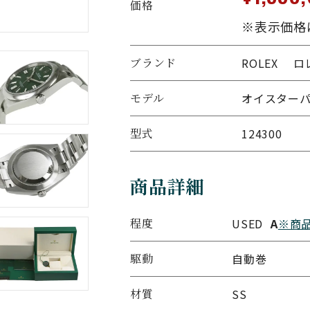
価格
※表示価格
ブランド
ROLEX 
モデル
オイスターパ
型式
124300
商品詳細
程度
USED
A
※商
駆動
自動巻
材質
SS