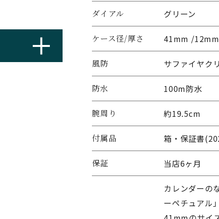
ダイアル
グリーン
ケース径/厚さ
41mm /12m
風防
サファイヤク
防水
100m防水
腕周り
約19.5cm
付属品
箱・保証書(20
保証
当店6ヶ月
カレンダーの
ーペチュアル」。
41mmのサ