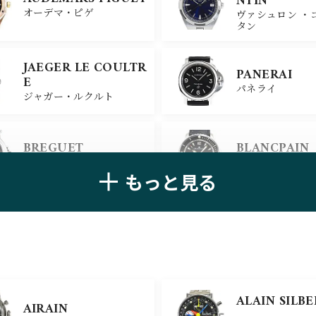
NTIN
オーデマ・ピゲ
ヴァシュロン ・
タン
JAEGER LE COULTR
PANERAI
E
パネライ
ジャガー・ルクルト
BREGUET
BLANCPAIN
ブレゲ
ブランパン
もっと見る
ZENITH
TAG HEUER
ゼニス
タグ・ホイヤー
ULYSSE NARDIN
BELL＆ROSS
ALAIN SILB
AIRAIN
ユリスナルダン
ベル＆ロス