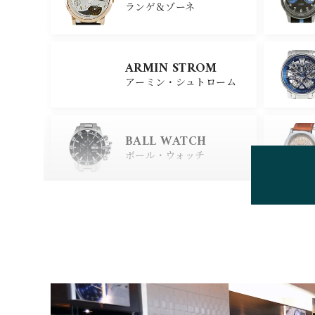
ランゲ＆ゾーネ
CARTIER
ARMIN STROM
カルティエ
アーミン・シュトローム
GLASHUTTE ORIGIN
AL
BALL WATCH
グラスヒュッテ・オリジナ
ル
ボール・ウォッチ
BEAUBLEU
ボーブルー
BOVET
ボヴェ