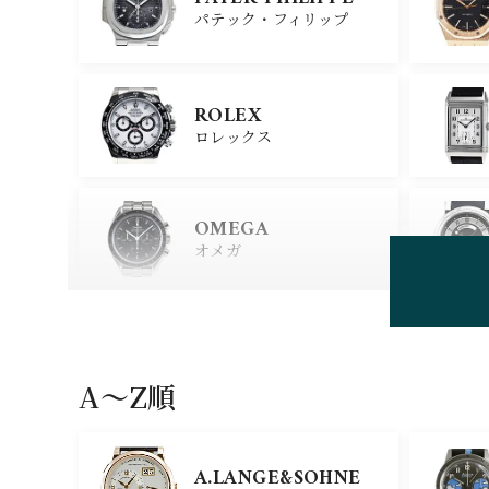
パテック・フィリップ
ROLEX
ロレックス
OMEGA
オメガ
HUBLOT
ウブロ
A〜Z順
GIRARD PERREGAU
X
A.LANGE&SOHNE
ジラール・ペルゴ