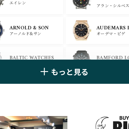
エイレン
アラン・シルベ
CHANEL
CHOPARD
ARNOLD & SON
AUDEMARS 
シャネル
ショパール
アーノルド&サン
オーデマ・ピゲ
ALAIN SILB
CHRONOSWISS
BALTIC WATCHES
BAMFORD 
クロノスイス
アラン・シルベ
バルティック ウォッチ
バンフォード・
もっと見る
BELL＆ROSS
BLANCPAIN
ベル＆ロス
ブランパン
BREGUET
BREITLING
ブレゲ
ブライトリング