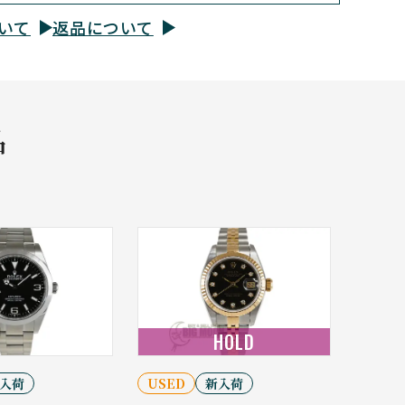
いて
返品について
品
HOLD
入荷
USED
新入荷