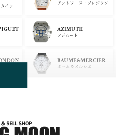
アントワーヌ・プレジウソ
スタイン
SEIKO
PIGUET
AZIMUTH
セイコー
アジムート
ERSTEIN
CITIZEN
LONDON
BAUME&MERCIER
シチズン
スタイン
ロンドン
ボーム＆メルシエ
BOLDR Supply Comp
any
ボルダー・サプライ・カン
パニー
BRUNO SOHNLE Gla
shutte
ブルーノ・ゾンレー・ グラ