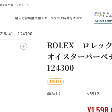
中古時計専門店ビッグムーン
Powered by
Transl
購入方法
店舗情報
スタッフブログ
時計をさがす
 41 124300
ROLEX
ロレッ
オイスターパーペチ
124300
USED
商品ID
v6912
¥1,598