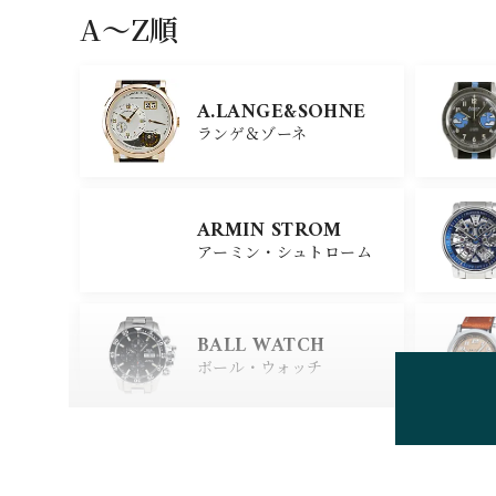
A〜Z順
GIRARD PERREGAU
X
A.LANGE&SOHNE
ジラール・ペルゴ
ランゲ＆ゾーネ
CARTIER
ARMIN STROM
カルティエ
アーミン・シュトローム
GLASHUTTE ORIGIN
AL
BALL WATCH
グラスヒュッテ・オリジナ
ル
ボール・ウォッチ
BEAUBLEU
ボーブルー