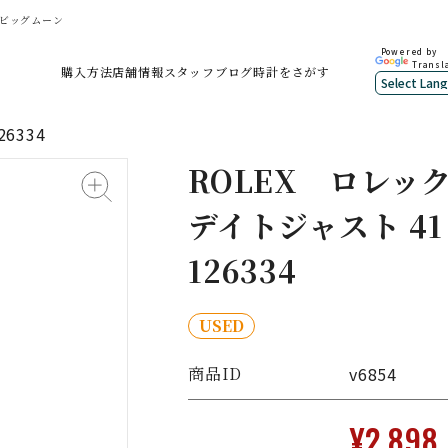
店ビッグムーン
Powered by
Transl
購入方法
店舗情報
スタッフブログ
時計をさがす
6334
ROLEX
ロレッ
デイトジャスト 41
126334
USED
商品ID
v6854
¥2,898