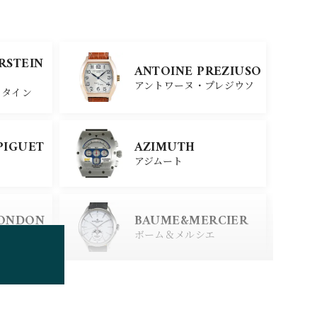
SINN
ERSTEIN
ANTOINE PREZIUSO
ジン
アントワーヌ・プレジウソ
スタイン
SEIKO
PIGUET
AZIMUTH
セイコー
アジムート
ERSTEIN
CITIZEN
LONDON
BAUME&MERCIER
シチズン
スタイン
ロンドン
ボーム＆メルシエ
BOLDR Supply Comp
any
ボルダー・サプライ・カン