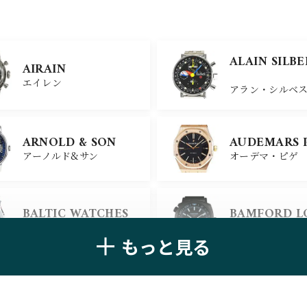
ULYSSE NARDIN
BELL＆ROSS
ALAIN SILB
AIRAIN
ユリスナルダン
ベル＆ロス
エイレン
アラン・シルベ
CHANEL
CHOPARD
ARNOLD & SON
AUDEMARS 
シャネル
ショパール
アーノルド&サン
オーデマ・ピゲ
ALAIN SILB
CHRONOSWISS
BALTIC WATCHES
BAMFORD 
クロノスイス
アラン・シルベ
バルティック ウォッチ
バンフォード・
もっと見る
BELL＆ROSS
BLANCPAIN
ベル＆ロス
ブランパン