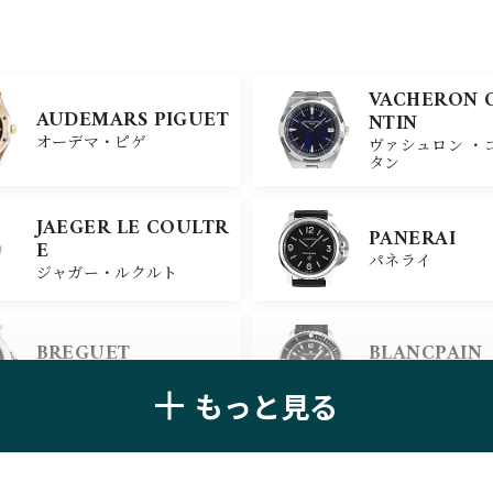
VACHERON 
AUDEMARS PIGUET
NTIN
オーデマ・ピゲ
ヴァシュロン ・
タン
JAEGER LE COULTR
PANERAI
E
パネライ
ジャガー・ルクルト
BREGUET
BLANCPAIN
ブレゲ
ブランパン
もっと見る
ZENITH
TAG HEUER
ゼニス
タグ・ホイヤー