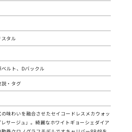
m
リスタル
革ベルト、Dバックル
取説・タグ
式の味わいを融合させたセイコードレスメカウォッ
プレサージュ」。綺麗なホワイトギョーシェダイア
動巻クロノグラフモデルですキャリバー8R48を