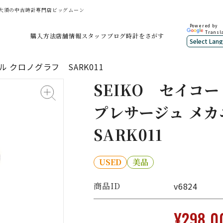
古屋大須の中古時計専門店ビッグムーン
Powered by
Transl
購入方法
店舗情報
スタッフブログ
時計をさがす
 クロノグラフ SARK011
SEIKO
セイコー
プレサージュ メカ
SARK011
USED
美品
商品ID
v6824
¥298,