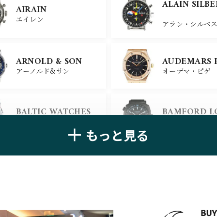
ULYSSE NARDIN
BELL＆ROSS
ALAIN SILB
AIRAIN
ユリスナルダン
ベル＆ロス
エイレン
アラン・シルベ
CHANEL
CHOPARD
ARNOLD & SON
AUDEMARS 
シャネル
ショパール
アーノルド&サン
オーデマ・ピゲ
ALAIN SILB
CHRONOSWISS
BALTIC WATCHES
BAMFORD 
クロノスイス
アラン・シルベ
バルティック ウォッチ
バンフォード・
もっと見る
BELL＆ROSS
BLANCPAIN
ベル＆ロス
ブランパン
BREGUET
BREITLING