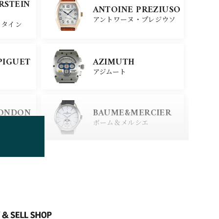
SINN
ERSTEIN
ANTOINE PREZIUSO
ジン
アントワーヌ・プレジウソ
スタイン
SEIKO
PIGUET
AZIMUTH
セイコー
アジムート
ERSTEIN
CITIZEN
LONDON
BAUME&MERCIER
シチズン
スタイン
ロンドン
ボーム＆メルシエ
BOLDR Supply Comp
any
ボルダー・サプライ・カン
パニー
BRUNO SOHNLE Gla