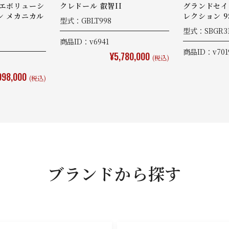
 エボリューシ
クレドール 叡智II
グランドセイ
ン メカニカル
レクション 
型式：GBLT998
型式：SBGR3
商品ID：v6941
商品ID：v701
¥5,780,000
(税込)
098,000
(税込)
ブランドから探す