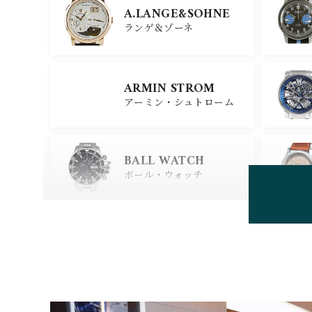
X
A.LANGE&SOHNE
ジラール・ペルゴ
ランゲ＆ゾーネ
CARTIER
ARMIN STROM
カルティエ
アーミン・シュトローム
GLASHUTTE ORIGIN
AL
BALL WATCH
グラスヒュッテ・オリジナ
ル
ボール・ウォッチ
BEAUBLEU
ボーブルー
BOVET