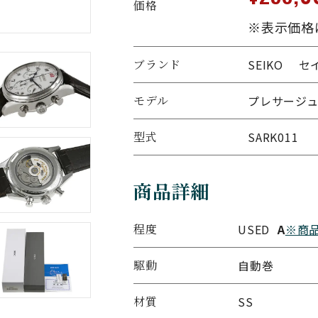
価格
※表示価格
ブランド
SEIKO セ
モデル
プレサージュ
型式
SARK011
商品詳細
程度
USED
A
※商
駆動
自動巻
材質
SS