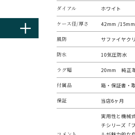
ダイアル
ホワイト
ケース径/厚さ
42mm /15m
風防
サファイヤク
防水
10気圧防水
ラグ幅
20mm 純正
付属品
箱・保証書・
保証
当店6ヶ月
実用性と機械
チシリーズ「
コメント
ルが魅力的な自