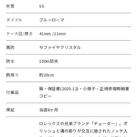
材質
SS
ダイアル
ブルーローマ
ケース径/厚さ
41mm /11mm
風防
サファイヤクリスタル
防水
100m防水
腕周り
約20cm
箱・保証書(2025.12)・小冊子・正規修理明細書
付属品
コピー
保証
当店6ヶ月
ロレックスの兄弟ブランド「チューダー」。ポ
リッシュと溝の彫りが交互に施されたノッチ入