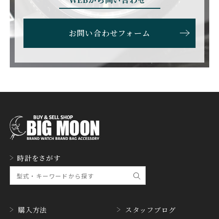
エベラール
エドックス
ETERNA
F.P.JOURNE
お問い合わせフォーム
エテルナ
F.P.ジュルヌ
FAVRE LEUBA
FORTIS
ファーブル・ルーバ
フォルティス
FREDERIQUE CONSTA
FRANCK MULLER
NT
フランク・ミュラー
フレデリック・コンスタ
ント
GERALD GENTA
GIRARD PERREGAUX
ジェラルド・ジェンタ
ジラール・ペルゴ
GLASHUTTE ORIGINA
時計をさがす
GUCCI
L
グッチ
グラスヒュッテ・オリジ
ナル
GUINAND
H.MOSER&CIE.
ギナーン
H. モーザー
購入方法
スタッフブログ