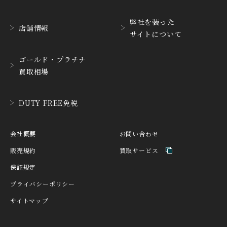
HABRING2
HAMILTON
ハブリングツー
ハミルトン
弊社を装った
店舗情報
サイトについて
HANHART
HARRY WINSTON
ハンハルト
ハリー・ウィンストン
ゴールド・プラチナ
HEINRICH-GEISEN
HERMES
買取相場
ハインリッヒ ガイセン
エルメス
HORAE
HUBLOT
DUTY FREE免税
ホライ
ウブロ
IKEPOD
INCIPIO
会社概要
お問い合わせ
アイクポッド
インキピオー
販売規約
買取サービス
IWC
JACQUES ETOILE
保証規定
アイ ダブリュー シー
ジャッケ・エトアール
プライバシーポリシー
JAEGER LE COULTRE
JAQUET DROZ
サイトマップ
ジャガー・ルクルト
ジャケ・ドロー
JEAN-CLAUDE PERRIN