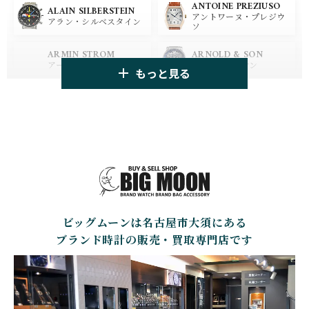
ANTOINE PREZIUSO
BLANCPAIN
BREITLING
ALAIN SILBERSTEIN
アントワーヌ・プレジウ
ブランパン
ブライトリング
アラン・シルベスタイン
ソ
HUBLOT
ZENITH
ARMIN STROM
ARNOLD & SON
ウブロ
ゼニス
アーミン・シュトローム
アーノルド&サン
もっと見る
TAG HEUER
TUDOR
AUDEMARS PIGUET
AZIMUTH
タグ・ホイヤー
チューダー
オーデマ・ピゲ
アジムート
GIRARD PERREGAUX
ULYSSE NARDIN
BALL WATCH
BALTIC WATCHES
ジラール・ペルゴ
ユリスナルダン
ボール・ウォッチ
バルティック ウォッチ
BELL＆ROSS
SINN
BAMFORD LONDON
BAUME&MERCIER
ベル＆ロス
ジン
バンフォード・ロンドン
ボーム＆メルシエ
ビッグムーンは名古屋市大須にある
CARTIER
CHANEL
BEAUBLEU
BELL＆ROSS
カルティエ
シャネル
ボーブルー
ベル＆ロス
ブランド時計の販売・買取専門店です
BOLDR Supply Compan
CHOPARD
SEIKO
BLANCPAIN
y
ショパール
セイコー
ブランパン
ボルダー・サプライ・カ
ンパニー
GLASHUTTE ORIGINA