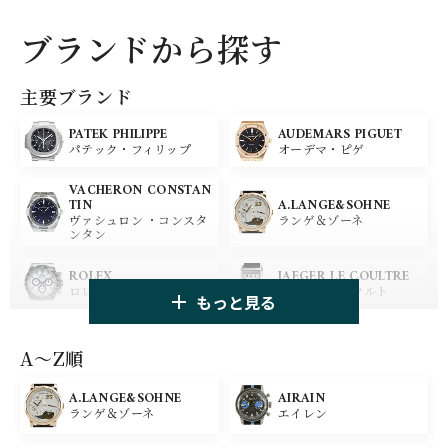
ブランドから探す
主要ブランド
PATEK PHILIPPE
AUDEMARS PIGUET
パテック・フィリップ
オーデマ・ピゲ
VACHERON CONSTAN
A.LANGE&SOHNE
TIN
ランゲ＆ゾーネ
ヴァシュロン ・コンスタ
ンタン
ROLEX
JAEGER LE COULTRE
ロレックス
ジャガー・ルクルト
もっと見る
PANERAI
IWC
パネライ
アイ ダブリュー シー
A〜Z順
A.LANGE&SOHNE
AIRAIN
OMEGA
BREGUET
ランゲ＆ゾーネ
エイレン
オメガ
ブレゲ