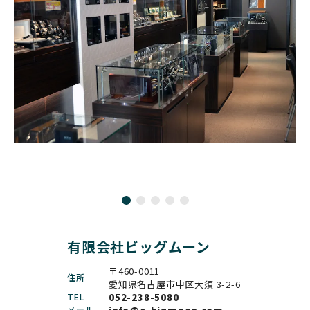
CHRONOSWISS
L
BOVET
BREGUET
クロノスイス
グラスヒュッテ・オリジ
ボヴェ
ブレゲ
ナル
BRUNO SOHNLE Glash
ALAIN SILBERSTEIN
CITIZEN
BREITLING
utte
アラン・シルベスタイン
シチズン
ブライトリング
ブルーノ・ゾンレー・ グ
ラスヒュッテ
BULOVA
BVLGARI
ブローバ
ブルガリ
CARL F. BUCHERER
CARTIER
カール F. ブヘラ
カルティエ
CASIO
CEDRIC JOHNER
カシオ
セドリックジョナー
有限会社ビッグムーン
CHANEL
CHOPARD
シャネル
ショパール
〒460-0011
住所
CHRISTOPHER WARD
愛知県名古屋市中区大須 3-2-6
CHRONO TOKYO
クリストファー・ウォー
TEL
052-238-5080
クロノトウキョウ
ド
メール