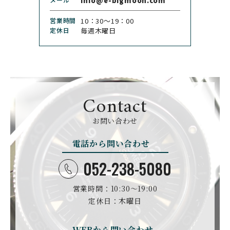
info@e-bigmoon.com
CHRONOSWISS
CITIZEN
営業時間
10：30〜19：00
クロノスイス
シチズン
定休日
毎週木曜日
CUERVOY SOBRINOS
CVSTOS
クエルボ・イソブリノス
クストス
CYRUS
CZAPEK
サイラス
チャペック
Contact
D. DORNBLÜTH&SOH
DAMASKO
N
お問い合わせ
ダマスコ
D.ドルンブルート＆ゾー
ン
電話から問い合わせ
DANIEL ROTH
DAVOSA
ダニエル・ロート
ダボサ
052-238-5080
DUBEY&SCHALDENBR
E.C.W
営業時間：10:30〜19:00
AND
ヨーロピアン・カンパニ
ダービー&シャルデンブラ
定休日：木曜日
ー・ウォッチ
ン
EBERHARD
EDOX
WEBから問い合わせ