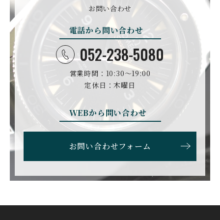
DAMASKO
N
お問い合わせ
ダマスコ
D.ドルンブルート＆ゾー
ン
電話から問い合わせ
DANIEL ROTH
DAVOSA
ダニエル・ロート
ダボサ
052-238-5080
DUBEY&SCHALDENBR
E.C.W
営業時間：10:30〜19:00
AND
ヨーロピアン・カンパニ
ダービー&シャルデンブラ
定休日：木曜日
ー・ウォッチ
ン
EBERHARD
EDOX
WEBから問い合わせ
エベラール
エドックス
ETERNA
F.P.JOURNE
お問い合わせフォーム
エテルナ
F.P.ジュルヌ
FAVRE LEUBA
FORTIS
ファーブル・ルーバ
フォルティス
FREDERIQUE CONSTA
FRANCK MULLER
NT
フランク・ミュラー
フレデリック・コンスタ
ント