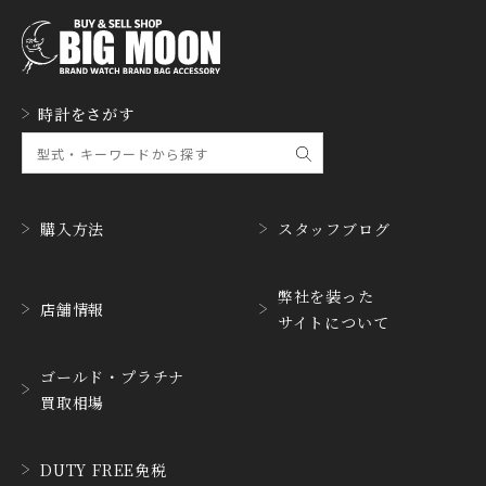
GERALD GENTA
GIRARD PERREGAUX
ジェラルド・ジェンタ
ジラール・ペルゴ
GLASHUTTE ORIGINA
時計をさがす
GUCCI
L
グッチ
グラスヒュッテ・オリジ
ナル
GUINAND
H.MOSER&CIE.
ギナーン
H. モーザー
購入方法
スタッフブログ
HABRING2
HAMILTON
ハブリングツー
ハミルトン
弊社を装った
店舗情報
サイトについて
HANHART
HARRY WINSTON
ハンハルト
ハリー・ウィンストン
ゴールド・プラチナ
HEINRICH-GEISEN
HERMES
買取相場
ハインリッヒ ガイセン
エルメス
HORAE
HUBLOT
DUTY FREE免税
ホライ
ウブロ