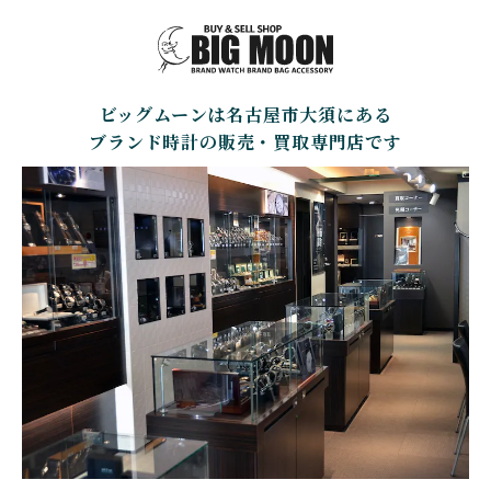
BELL＆ROSS
SINN
BAMFORD LONDON
BAUME&MERCIER
ベル＆ロス
ジン
バンフォード・ロンドン
ボーム＆メルシエ
ビッグムーンは名古屋市大須にある
CARTIER
CHANEL
BEAUBLEU
BELL＆ROSS
カルティエ
シャネル
ボーブルー
ベル＆ロス
ブランド時計の販売・買取専門店です
BOLDR Supply Compan
CHOPARD
SEIKO
BLANCPAIN
y
ショパール
セイコー
ブランパン
ボルダー・サプライ・カ
ンパニー
GLASHUTTE ORIGINA
CHRONOSWISS
L
BOVET
BREGUET
クロノスイス
グラスヒュッテ・オリジ
ボヴェ
ブレゲ
ナル
BRUNO SOHNLE Glash
ALAIN SILBERSTEIN
CITIZEN
BREITLING
utte
アラン・シルベスタイン
シチズン
ブライトリング
ブルーノ・ゾンレー・ グ
ラスヒュッテ
BULOVA
BVLGARI
ブローバ
ブルガリ