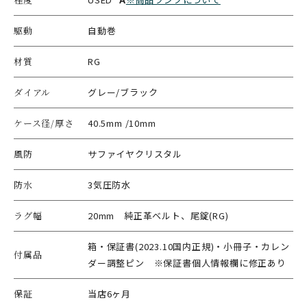
駆動
自動巻
材質
RG
ダイアル
グレー/ブラック
ケース径/厚さ
40.5mm /10mm
風防
サファイヤクリスタル
防水
3気圧防水
ラグ幅
20mm 純正革ベルト、尾錠(RG)
箱・保証書(2023.10国内正規)・小冊子・カレン
付属品
ダー調整ピン ※保証書個人情報欄に修正あり
保証
当店6ヶ月