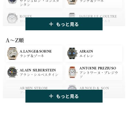
ランゲ＆ゾーネ
ヴァシュロン ・コンスタ
ンタン
ROLEX
JAEGER LE COULTRE
ロレックス
ジャガー・ルクルト
もっと見る
PANERAI
IWC
パネライ
アイ ダブリュー シー
A〜Z順
A.LANGE&SOHNE
AIRAIN
OMEGA
BREGUET
ランゲ＆ゾーネ
エイレン
オメガ
ブレゲ
ANTOINE PREZIUSO
BLANCPAIN
BREITLING
ALAIN SILBERSTEIN
アントワーヌ・プレジウ
ブランパン
ブライトリング
アラン・シルベスタイン
ソ
HUBLOT
ZENITH
ARMIN STROM
ARNOLD & SON
ウブロ
ゼニス
アーミン・シュトローム
アーノルド&サン
もっと見る
TAG HEUER
TUDOR
AUDEMARS PIGUET
AZIMUTH
タグ・ホイヤー
チューダー
オーデマ・ピゲ
アジムート
GIRARD PERREGAUX
ULYSSE NARDIN
BALL WATCH
BALTIC WATCHES
ジラール・ペルゴ
ユリスナルダン
ボール・ウォッチ
バルティック ウォッチ