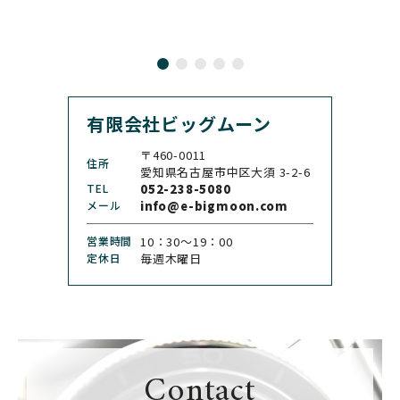
CARL F. BUCHERER
CARTIER
カール F. ブヘラ
カルティエ
CASIO
CEDRIC JOHNER
カシオ
セドリックジョナー
有限会社ビッグムーン
CHANEL
CHOPARD
シャネル
ショパール
〒460-0011
住所
CHRISTOPHER WARD
愛知県名古屋市中区大須 3-2-6
CHRONO TOKYO
クリストファー・ウォー
TEL
052-238-5080
クロノトウキョウ
ド
メール
info@e-bigmoon.com
CHRONOSWISS
CITIZEN
営業時間
10：30〜19：00
クロノスイス
シチズン
定休日
毎週木曜日
CUERVOY SOBRINOS
CVSTOS
クエルボ・イソブリノス
クストス
CYRUS
CZAPEK
サイラス
チャペック
Contact
D. DORNBLÜTH&SOH