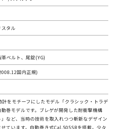
m
リスタル
製革ベルト、尾錠(YG)
008.12国内正規)
中時計をモチーフにしたモデル「クラシック・トラデ
自動巻モデルです。ブレゲが開発した耐衝撃機構
ト」など、当時の技術を取入れつつ斬新なデザイン
せています。自動巻き式Cal.505SRを搭載。少々