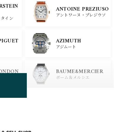
SINN
ERSTEIN
ANTOINE PREZIUSO
ジン
アントワーヌ・プレジウソ
スタイン
SEIKO
PIGUET
AZIMUTH
セイコー
アジムート
ERSTEIN
CITIZEN
LONDON
BAUME&MERCIER
シチズン
スタイン
ロンドン
ボーム＆メルシエ
BOLDR Supply Comp
any
ボルダー・サプライ・カン
パニー
BRUNO SOHNLE Gla