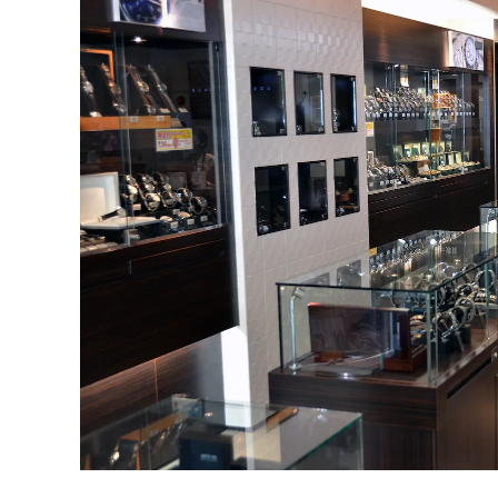
BOVET
ボヴェ
BULOVA
ブローバ
CASIO
カシオ
CHRISTOPHER WAR
D
クリストファー・ウォード
CUERVOY SOBRINO
S