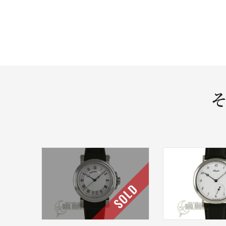
そ
SOLD