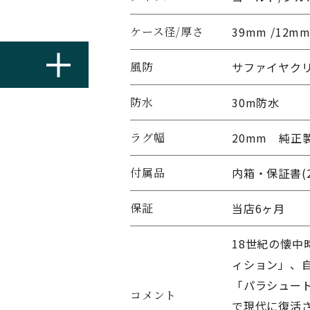
ケース径/厚さ
39mm /12m
風防
サファイヤク
防水
30m防水
ラグ幅
20mm 純正
付属品
内箱・保証書(2
保証
当店6ヶ月
18世紀の懐
ィション」、
「パラシュー
コメント
で現代に復活さ