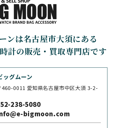
shutte
ブルーノ・ゾンレー・ グラ
スヒュッテ
CHERER
CARTIER
ーンは名古屋市大須にある
カルティエ
時計の販売・買取専門店です
CHOPARD
ショパール
ビッグムーン
460-0011
愛知県名古屋市中区大須 3-2-
SS
CITIZEN
シチズン
52-238-5080
info@e-bigmoon.com
CZAPEK