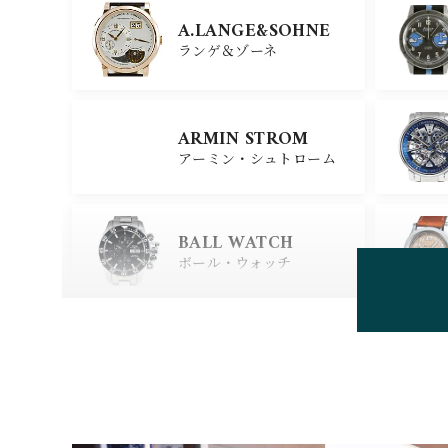
GIRARD PERREGAU
X
A.LANGE&SOHNE
ジラール・ペルゴ
ランゲ＆ゾーネ
CARTIER
ARMIN STROM
カルティエ
アーミン・シュトローム
GLASHUTTE ORIGIN
AL
BALL WATCH
グラスヒュッテ・オリジナ
ル
ボール・ウォッチ
BEAUBLEU
ボーブルー