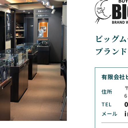
BREGUET
BREITLING
ブレゲ
ブライトリング
BVLGARI
CARL F. BU
ビッグム
ブルガリ
カール F. ブヘラ
ブランド
CEDRIC JOHNER
CHANEL
セドリックジョナー
シャネル
有限会社
〒
住所
CHRONO TOKYO
CHRONOSWI
6
クロノトウキョウ
クロノスイス
0
TEL
メール
CVSTOS
CYRUS