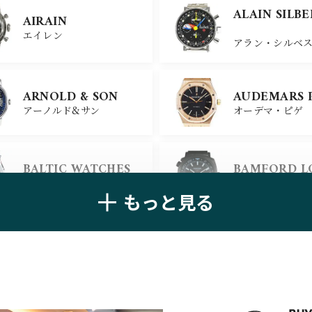
ULYSSE NARDIN
BELL＆ROSS
ALAIN SILB
AIRAIN
ユリスナルダン
ベル＆ロス
エイレン
アラン・シルベ
CHANEL
CHOPARD
ARNOLD & SON
AUDEMARS 
シャネル
ショパール
アーノルド&サン
オーデマ・ピゲ
ALAIN SILB
CHRONOSWISS
BALTIC WATCHES
BAMFORD 
クロノスイス
アラン・シルベ
バルティック ウォッチ
バンフォード・
もっと見る
BELL＆ROSS
BLANCPAIN
ベル＆ロス
ブランパン