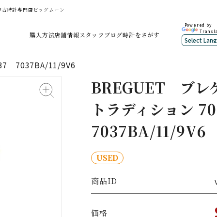
大須の中古時計専門店ビッグムーン
Powered by
Transl
購入方法
店舗情報
スタッフブログ
時計をさがす
 7037BA/11/9V6
BREGUET
ブレ
トラディション 70
7037BA/11/9V6
USED
商品ID
価格