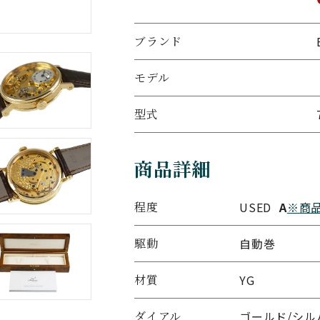
ブランド
モデル
型式
商品詳細
程度
USED
A
※商
駆動
自動巻
材質
YG
ダイアル
ゴールド/シル