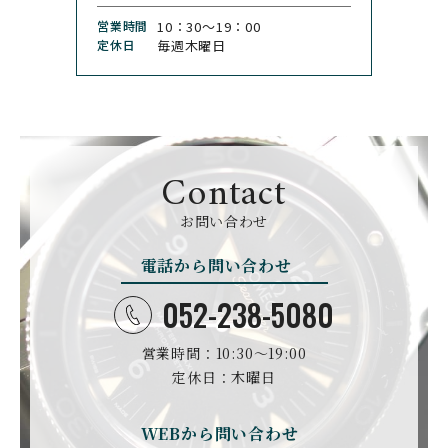
CHRONOSWISS
CITIZEN
営業時間
10：30〜19：00
クロノスイス
シチズン
定休日
毎週木曜日
CUERVOY SOBRINOS
CVSTOS
クエルボ・イソブリノス
クストス
CYRUS
CZAPEK
サイラス
チャペック
Contact
D. DORNBLÜTH&SOH
DAMASKO
N
お問い合わせ
ダマスコ
D.ドルンブルート＆ゾー
ン
電話から問い合わせ
DANIEL ROTH
DAVOSA
ダニエル・ロート
ダボサ
052-238-5080
DUBEY&SCHALDENBR
E.C.W
営業時間：10:30〜19:00
AND
ヨーロピアン・カンパニ
ダービー&シャルデンブラ
定休日：木曜日
ー・ウォッチ
ン
EBERHARD
EDOX
WEBから問い合わせ
エベラール
エドックス