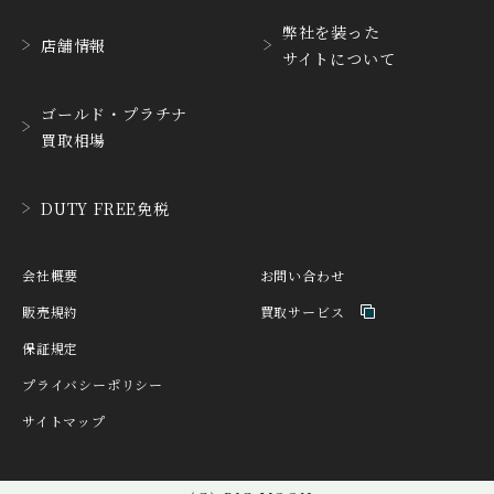
HABRING2
HAMILTON
ハブリングツー
ハミルトン
弊社を装った
店舗情報
サイトについて
HANHART
HARRY WINSTON
ハンハルト
ハリー・ウィンストン
ゴールド・プラチナ
HEINRICH-GEISEN
HERMES
買取相場
ハインリッヒ ガイセン
エルメス
HORAE
HUBLOT
DUTY FREE免税
ホライ
ウブロ
IKEPOD
INCIPIO
会社概要
お問い合わせ
アイクポッド
インキピオー
販売規約
買取サービス
IWC
JACQUES ETOILE
保証規定
アイ ダブリュー シー
ジャッケ・エトアール
プライバシーポリシー
JAEGER LE COULTRE
JAQUET DROZ
サイトマップ
ジャガー・ルクルト
ジャケ・ドロー
JEAN-CLAUDE PERRIN
JEANRICHARD
ジャン・クロード ペラ