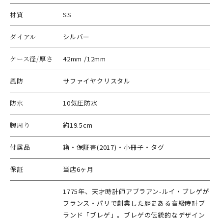
材質
SS
ダイアル
シルバー
ケース径/厚さ
42mm /12mm
風防
サファイヤクリスタル
防水
10気圧防水
腕周り
約19.5cm
付属品
箱・保証書(2017)・小冊子・タグ
保証
当店6ヶ月
1775年、天才時計師アブラアン-ルイ・ブレゲが
フランス・パリで創業した歴史ある高級時計ブ
ランド「ブレゲ」。ブレゲの伝統的なデザイン