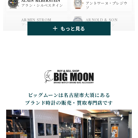
BLANCPAIN
BREITLING
ALAIN SILBERSTEIN
アントワーヌ・プレジウ
ブランパン
ブライトリング
アラン・シルベスタイン
ソ
HUBLOT
ZENITH
ARMIN STROM
ARNOLD & SON
ウブロ
ゼニス
アーミン・シュトローム
アーノルド&サン
もっと見る
TAG HEUER
TUDOR
AUDEMARS PIGUET
AZIMUTH
タグ・ホイヤー
チューダー
オーデマ・ピゲ
アジムート
GIRARD PERREGAUX
ULYSSE NARDIN
BALL WATCH
BALTIC WATCHES
ジラール・ペルゴ
ユリスナルダン
ボール・ウォッチ
バルティック ウォッチ
BELL＆ROSS
SINN
BAMFORD LONDON
BAUME&MERCIER
ベル＆ロス
ジン
バンフォード・ロンドン
ボーム＆メルシエ
ビッグムーンは名古屋市大須にある
CARTIER
CHANEL
BEAUBLEU
BELL＆ROSS
カルティエ
シャネル
ボーブルー
ベル＆ロス
ブランド時計の販売・買取専門店です
BOLDR Supply Compan
CHOPARD
SEIKO
BLANCPAIN
y
ショパール
セイコー
ブランパン
ボルダー・サプライ・カ
ンパニー
GLASHUTTE ORIGINA
CHRONOSWISS
L