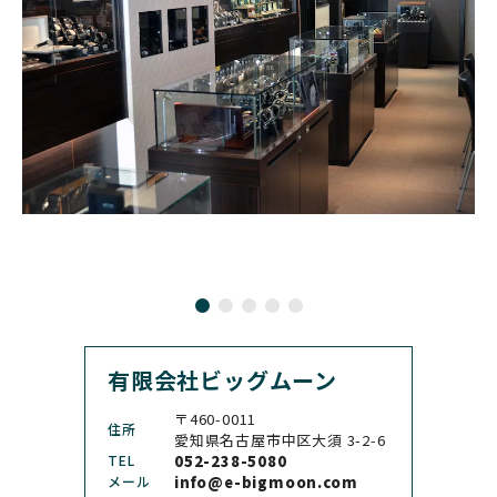
BOVET
BREGUET
クロノスイス
グラスヒュッテ・オリジ
ボヴェ
ブレゲ
ナル
BRUNO SOHNLE Glash
ALAIN SILBERSTEIN
CITIZEN
BREITLING
utte
アラン・シルベスタイン
シチズン
ブライトリング
ブルーノ・ゾンレー・ グ
ラスヒュッテ
BULOVA
BVLGARI
ブローバ
ブルガリ
CARL F. BUCHERER
CARTIER
カール F. ブヘラ
カルティエ
CASIO
CEDRIC JOHNER
カシオ
セドリックジョナー
有限会社ビッグムーン
CHANEL
CHOPARD
シャネル
ショパール
〒460-0011
住所
CHRISTOPHER WARD
愛知県名古屋市中区大須 3-2-6
CHRONO TOKYO
クリストファー・ウォー
TEL
052-238-5080
クロノトウキョウ
ド
メール
info@e-bigmoon.com