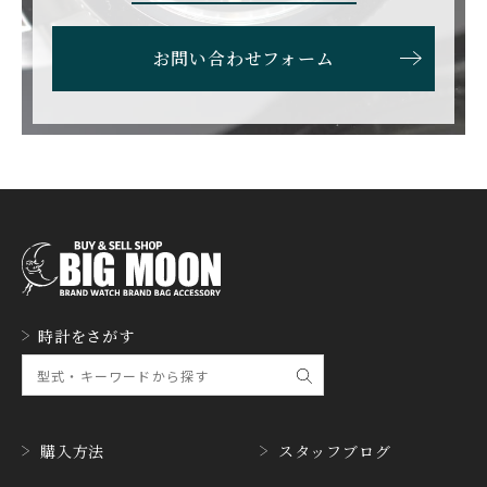
ETERNA
F.P.JOURNE
お問い合わせフォーム
エテルナ
F.P.ジュルヌ
FAVRE LEUBA
FORTIS
ファーブル・ルーバ
フォルティス
FREDERIQUE CONSTA
FRANCK MULLER
NT
フランク・ミュラー
フレデリック・コンスタ
ント
GERALD GENTA
GIRARD PERREGAUX
ジェラルド・ジェンタ
ジラール・ペルゴ
GLASHUTTE ORIGINA
時計をさがす
GUCCI
L
グッチ
グラスヒュッテ・オリジ
ナル
GUINAND
H.MOSER&CIE.
ギナーン
H. モーザー
購入方法
スタッフブログ