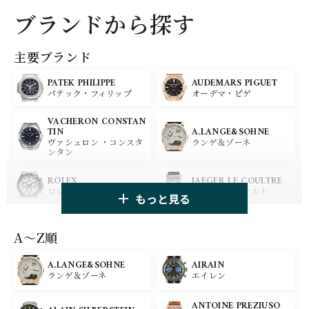
ブランドから探す
主要ブランド
PATEK PHILIPPE
AUDEMARS PIGUET
パテック・フィリップ
オーデマ・ピゲ
VACHERON CONSTAN
A.LANGE&SOHNE
TIN
ランゲ＆ゾーネ
ヴァシュロン ・コンスタ
ンタン
ROLEX
JAEGER LE COULTRE
ロレックス
ジャガー・ルクルト
もっと見る
PANERAI
IWC
パネライ
アイ ダブリュー シー
A〜Z順
A.LANGE&SOHNE
AIRAIN
OMEGA
BREGUET
ランゲ＆ゾーネ
エイレン
オメガ
ブレゲ
ANTOINE PREZIUSO