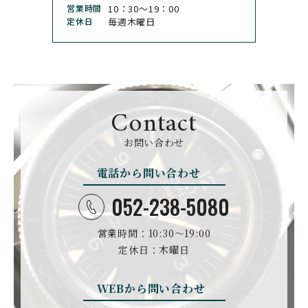
CHRONOSWISS
CITIZEN
営業時間
10：30〜19：00
クロノスイス
シチズン
定休日
毎週木曜日
CUERVOY SOBRINOS
CVSTOS
クエルボ・イソブリノス
クストス
CYRUS
CZAPEK
サイラス
チャペック
Contact
D. DORNBLÜTH&SOH
DAMASKO
N
お問い合わせ
ダマスコ
D.ドルンブルート＆ゾー
ン
電話から問い合わせ
DANIEL ROTH
DAVOSA
ダニエル・ロート
ダボサ
052-238-5080
DUBEY&SCHALDENBR
E.C.W
営業時間：10:30〜19:00
AND
ヨーロピアン・カンパニ
ダービー&シャルデンブラ
定休日：木曜日
ー・ウォッチ
ン
EBERHARD
EDOX
WEBから問い合わせ
エベラール
エドックス