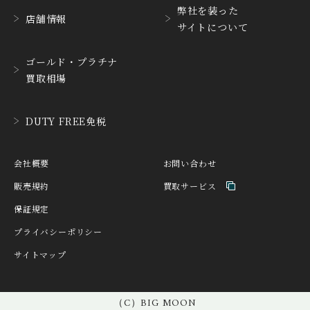
ハブリングツー
ハミルトン
弊社を装った
店舗情報
サイトについて
HANHART
HARRY WINSTON
ハンハルト
ハリー・ウィンストン
ゴールド・プラチナ
HEINRICH-GEISEN
HERMES
買取相場
ハインリッヒ ガイセン
エルメス
HORAE
HUBLOT
DUTY FREE免税
ホライ
ウブロ
IKEPOD
INCIPIO
会社概要
お問い合わせ
アイクポッド
インキピオー
販売規約
買取サービス
IWC
JACQUES ETOILE
保証規定
アイ ダブリュー シー
ジャッケ・エトアール
プライバシーポリシー
JAEGER LE COULTRE
JAQUET DROZ
サイトマップ
ジャガー・ルクルト
ジャケ・ドロー
JEAN-CLAUDE PERRIN
JEANRICHARD
ジャン・クロード ペラ
（C）BIG MOON
ジャンリシャール
ン