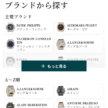
ブランドから探す
主要ブランド
PATEK PHILIPPE
AUDEMARS PIGUET
パテック・フィリップ
オーデマ・ピゲ
VACHERON CONSTAN
A.LANGE&SOHNE
TIN
ランゲ＆ゾーネ
ヴァシュロン ・コンスタ
ンタン
ROLEX
JAEGER LE COULTRE
ロレックス
ジャガー・ルクルト
もっと見る
PANERAI
IWC
パネライ
アイ ダブリュー シー
A〜Z順
A.LANGE&SOHNE
AIRAIN
OMEGA
BREGUET
ランゲ＆ゾーネ
エイレン
オメガ
ブレゲ
ANTOINE PREZIUSO
BLANCPAIN
BREITLING
ALAIN SILBERSTEIN
アントワーヌ・プレジウ