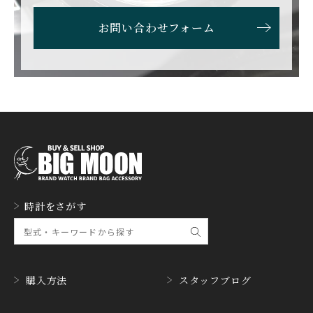
ETERNA
F.P.JOURNE
お問い合わせフォーム
エテルナ
F.P.ジュルヌ
FAVRE LEUBA
FORTIS
ファーブル・ルーバ
フォルティス
FREDERIQUE CONSTA
FRANCK MULLER
NT
フランク・ミュラー
フレデリック・コンスタ
ント
GERALD GENTA
GIRARD PERREGAUX
ジェラルド・ジェンタ
ジラール・ペルゴ
GLASHUTTE ORIGINA
時計をさがす
GUCCI
L
グッチ
グラスヒュッテ・オリジ
ナル
GUINAND
H.MOSER&CIE.
ギナーン
H. モーザー
購入方法
スタッフブログ
HABRING2
HAMILTON