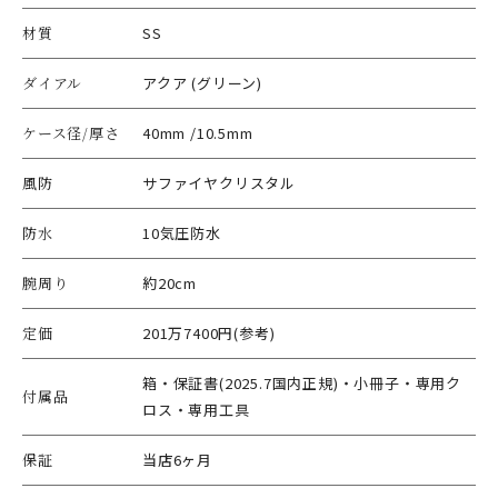
材質
SS
ダイアル
アクア (グリーン)
ケース径/厚さ
40mm /10.5mm
風防
サファイヤクリスタル
防水
10気圧防水
腕周り
約20cm
定価
201万7400円(参考)
箱・保証書(2025.7国内正規)・小冊子・専用ク
付属品
ロス・専用工具
保証
当店6ヶ月