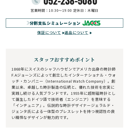
052-238-5080
営業時間：10:30〜19:00
定休日：木曜日
分割支払シミュレーション
保証について
返品について
スタッフおすすめポイント
1868年にスイスのシャフハウゼンでアメリカ出身の時計師
F.Aジョーンズによって創立したインターナショナル・ウォ
ッチ・カンパニー（International Watch Company）。創
業以来、卓越した時計製造の伝統と、優れた技術を忠実に
実践し続ける人気ブランドです。1955年に超耐磁時計とし
て誕生したドイツ語で技術者（エンジニア）を意味する
「インヂュニア」。伝説的な時計デザイナージェラルド・
ジェンタ氏による一体型のブレスレットを持つ視認性の良
い精悍なデザインが魅力的です。