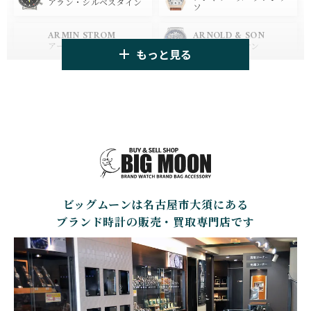
ブランパン
ブライトリング
アラン・シルベスタイン
ソ
HUBLOT
ZENITH
ARMIN STROM
ARNOLD & SON
ウブロ
ゼニス
アーミン・シュトローム
アーノルド&サン
もっと見る
TAG HEUER
TUDOR
AUDEMARS PIGUET
AZIMUTH
タグ・ホイヤー
チューダー
オーデマ・ピゲ
アジムート
GIRARD PERREGAUX
ULYSSE NARDIN
BALL WATCH
BALTIC WATCHES
ジラール・ペルゴ
ユリスナルダン
ボール・ウォッチ
バルティック ウォッチ
BELL＆ROSS
SINN
BAMFORD LONDON
BAUME&MERCIER
ベル＆ロス
ジン
バンフォード・ロンドン
ボーム＆メルシエ
ビッグムーンは名古屋市大須にある
CARTIER
CHANEL
BEAUBLEU
BELL＆ROSS
カルティエ
シャネル
ボーブルー
ベル＆ロス
ブランド時計の販売・買取専門店です
BOLDR Supply Compan
CHOPARD
SEIKO
BLANCPAIN
y
ショパール
セイコー
ブランパン
ボルダー・サプライ・カ
ンパニー
GLASHUTTE ORIGINA
CHRONOSWISS
L
BOVET
BREGUET
クロノスイス
グラスヒュッテ・オリジ