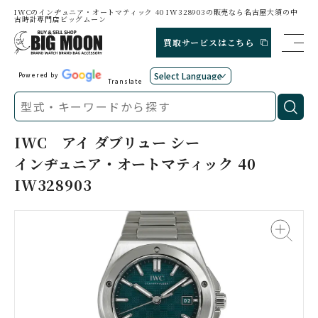
IWCのインヂュニア・オートマティック 40 IW328903の販売なら名古屋大須の中
古時計専門店ビッグムーン
買取サービスはこちら
Powered by
Translate
IWC
アイ ダブリュー シー
インヂュニア・オートマティック 40
IW328903