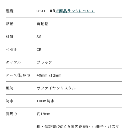
程度
USED
AB
※商品ランクについて
駆動
自動巻
材質
SS
ベゼル
CE
ダイアル
ブラック
ケース径/厚さ
40mm /12mm
風防
サファイヤクリスタル
防水
100m防水
腕周り
約19cm
箱・保証書(2010.9 国内正規)・小冊子・パスケ