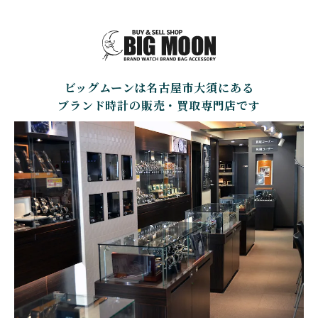
GIRARD PERREGAUX
ULYSSE NARDIN
BALL WATCH
BALTIC WATCHES
ジラール・ペルゴ
ユリスナルダン
ボール・ウォッチ
バルティック ウォッチ
BELL＆ROSS
SINN
BAMFORD LONDON
BAUME&MERCIER
ベル＆ロス
ジン
バンフォード・ロンドン
ボーム＆メルシエ
ビッグムーンは名古屋市大須にある
CARTIER
CHANEL
BEAUBLEU
BELL＆ROSS
カルティエ
シャネル
ボーブルー
ベル＆ロス
ブランド時計の販売・買取専門店です
BOLDR Supply Compan
CHOPARD
SEIKO
BLANCPAIN
y
ショパール
セイコー
ブランパン
ボルダー・サプライ・カ
ンパニー
GLASHUTTE ORIGINA
CHRONOSWISS
L
BOVET
BREGUET
クロノスイス
グラスヒュッテ・オリジ
ボヴェ
ブレゲ
ナル
BRUNO SOHNLE Glash
ALAIN SILBERSTEIN
CITIZEN
BREITLING
utte
アラン・シルベスタイン
シチズン
ブライトリング
ブルーノ・ゾンレー・ グ
ラスヒュッテ
BULOVA
BVLGARI
ブローバ
ブルガリ