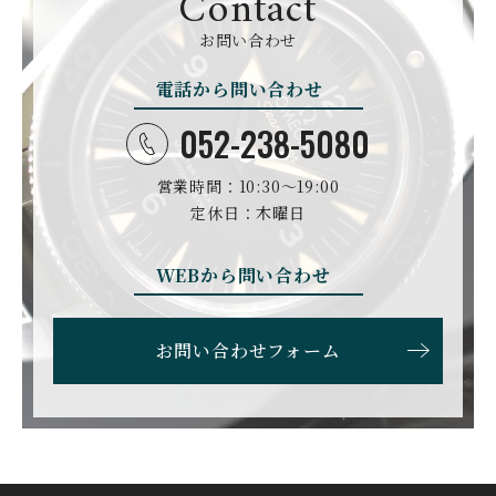
Contact
D. DORNBLÜTH&SOH
DAMASKO
N
お問い合わせ
ダマスコ
D.ドルンブルート＆ゾー
ン
電話から問い合わせ
DANIEL ROTH
DAVOSA
ダニエル・ロート
ダボサ
052-238-5080
DUBEY&SCHALDENBR
E.C.W
営業時間：10:30〜19:00
AND
ヨーロピアン・カンパニ
ダービー&シャルデンブラ
定休日：木曜日
ー・ウォッチ
ン
EBERHARD
EDOX
WEBから問い合わせ
エベラール
エドックス
ETERNA
F.P.JOURNE
お問い合わせフォーム
エテルナ
F.P.ジュルヌ
FAVRE LEUBA
FORTIS
ファーブル・ルーバ
フォルティス
FREDERIQUE CONSTA
FRANCK MULLER
NT