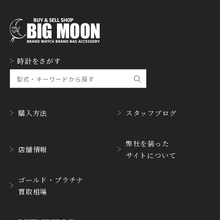
フランク・ミュラー
フレデリック・コンスタ
ント
GERALD GENTA
GIRARD PERREGAUX
ジェラルド・ジェンタ
ジラール・ペルゴ
GLASHUTTE ORIGINA
時計をさがす
GUCCI
L
グッチ
グラスヒュッテ・オリジ
ナル
GUINAND
H.MOSER&CIE.
ギナーン
H. モーザー
購入方法
スタッフブログ
HABRING2
HAMILTON
ハブリングツー
ハミルトン
弊社を装った
店舗情報
サイトについて
HANHART
HARRY WINSTON
ハンハルト
ハリー・ウィンストン
ゴールド・プラチナ
HEINRICH-GEISEN
HERMES
買取相場
ハインリッヒ ガイセン
エルメス