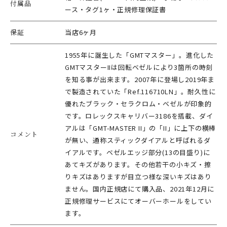
付属品
ース・タグ1ヶ・正規修理保証書
保証
当店6ヶ月
1955年に誕生した「GMTマスター」。進化した
GMTマスターIIは回転ベゼルにより3箇所の時刻
を知る事が出来ます。2007年に登場し2019年ま
で製造されていた「Ref.116710LN」。耐久性に
優れたブラック・セラクロム・ベゼルが印象的
です。ロレックスキャリバー3186を搭載、ダイ
アルは「GMT-MASTER II」の「II」に上下の横棒
コメント
が無い、通称スティックダイアルと呼ばれるダ
イアルです。ベゼルエッジ部分(13の目盛り)に
あてキズがあります。その他若干の小キズ・擦
りキズはありますが目立つ様な深いキズはあり
ません。国内正規店にて購入品、2021年12月に
正規修理サービスにてオーバーホールをしてい
ます。