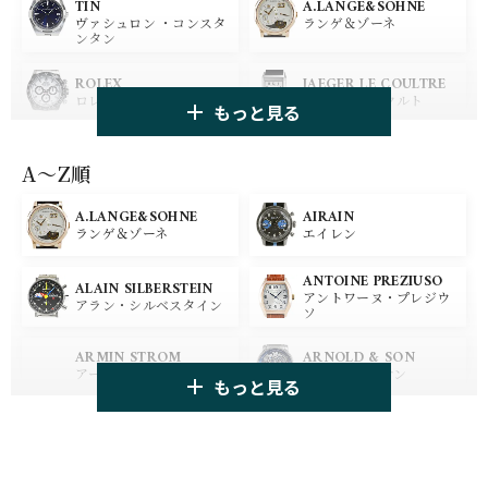
A.LANGE&SOHNE
TIN
ランゲ＆ゾーネ
ヴァシュロン ・コンスタ
ンタン
ROLEX
JAEGER LE COULTRE
ロレックス
ジャガー・ルクルト
もっと見る
PANERAI
IWC
パネライ
アイ ダブリュー シー
A〜Z順
A.LANGE&SOHNE
AIRAIN
OMEGA
BREGUET
ランゲ＆ゾーネ
エイレン
オメガ
ブレゲ
ANTOINE PREZIUSO
BLANCPAIN
BREITLING
ALAIN SILBERSTEIN
アントワーヌ・プレジウ
ブランパン
ブライトリング
アラン・シルベスタイン
ソ
HUBLOT
ZENITH
ARMIN STROM
ARNOLD & SON
ウブロ
ゼニス
アーミン・シュトローム
アーノルド&サン
もっと見る
TAG HEUER
TUDOR
AUDEMARS PIGUET
AZIMUTH
タグ・ホイヤー
チューダー
オーデマ・ピゲ
アジムート