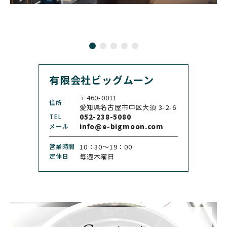
CARL F. BUCHERER
CARTIER
カール F. ブヘラ
カルティエ
CASIO
CEDRIC JOHNER
カシオ
セドリックジョナー
有限会社ビッグムーン
CHANEL
CHOPARD
シャネル
ショパール
〒460-0011
住所
CHRISTOPHER WARD
愛知県名古屋市中区大須 3-2-6
CHRONO TOKYO
クリストファー・ウォー
TEL
052-238-5080
クロノトウキョウ
ド
メール
info@e-bigmoon.com
CHRONOSWISS
CITIZEN
営業時間
10：30〜19：00
クロノスイス
シチズン
定休日
毎週木曜日
CUERVOY SOBRINOS
CVSTOS
クエルボ・イソブリノス
クストス
CYRUS
CZAPEK
サイラス
チャペック