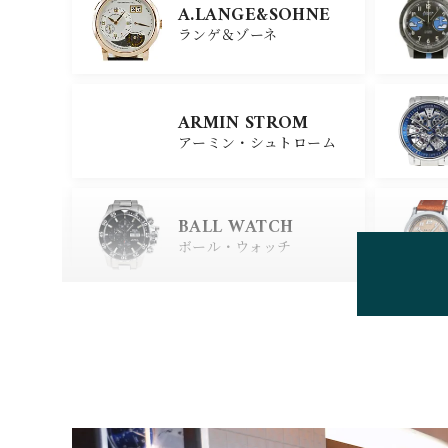
X
A.LANGE&SOHNE
ジラール・ペルゴ
ランゲ＆ゾーネ
CARTIER
ARMIN STROM
カルティエ
アーミン・シュトローム
GLASHUTTE ORIGIN
AL
BALL WATCH
グラスヒュッテ・オリジナ
ル
ボール・ウォッチ
BEAUBLEU
ボーブルー
BOVET