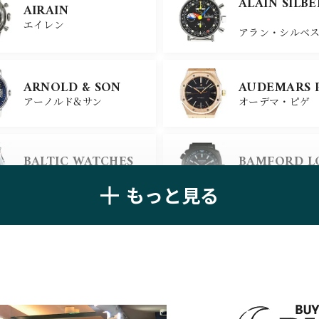
ALAIN SILB
AIRAIN
ユリスナルダン
ベル＆ロス
エイレン
アラン・シルベ
CHANEL
CHOPARD
ARNOLD & SON
AUDEMARS 
シャネル
ショパール
アーノルド&サン
オーデマ・ピゲ
ALAIN SILB
CHRONOSWISS
BALTIC WATCHES
BAMFORD 
クロノスイス
アラン・シルベ
バルティック ウォッチ
バンフォード・
もっと見る
BELL＆ROSS
BLANCPAIN
ベル＆ロス
ブランパン
BREGUET
BREITLING