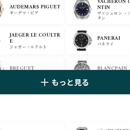
VACHERON 
AUDEMARS PIGUET
NTIN
オーデマ・ピゲ
ヴァシュロン ・
タン
JAEGER LE COULTR
PANERAI
E
パネライ
ジャガー・ルクルト
BREGUET
BLANCPAIN
ブレゲ
ブランパン
もっと見る
ZENITH
TAG HEUER
ゼニス
タグ・ホイヤー
ULYSSE NARDIN
BELL＆ROSS