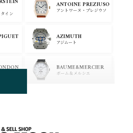
ERSTEIN
ANTOINE PREZIUSO
ジン
アントワーヌ・プレジウソ
スタイン
SEIKO
PIGUET
AZIMUTH
セイコー
アジムート
ERSTEIN
CITIZEN
LONDON
BAUME&MERCIER
シチズン
スタイン
ロンドン
ボーム＆メルシエ
BOLDR Supply Comp
any
ボルダー・サプライ・カン
パニー
BRUNO SOHNLE Gla
shutte