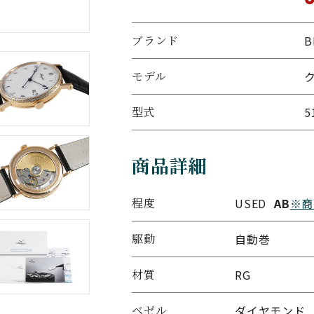
ブランド
B
モデル
ク
型式
5
商品詳細
程度
USED
AB
※商
駆動
自動巻
材質
RG
ベゼル
ダイヤモンド