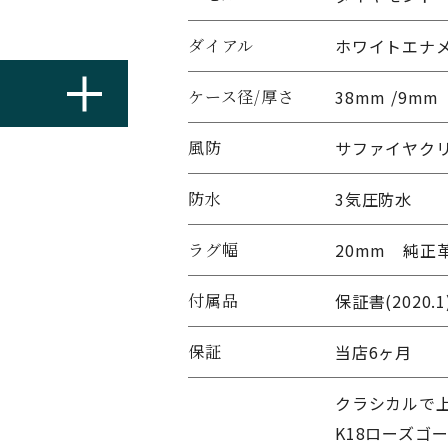
ダイアル
ホワイトエナ
ケース径/厚さ
38mm /9mm
風防
サファイヤク
防水
3気圧防水
ラグ幅
20mm 純正
付属品
保証書(202
保証
当店6ヶ月
クラシカルで上
K18ローズゴ