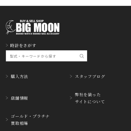
FREDERIQUE CONSTA
FRANCK MULLER
NT
フランク・ミュラー
フレデリック・コンスタ
ント
GERALD GENTA
GIRARD PERREGAUX
ジェラルド・ジェンタ
ジラール・ペルゴ
GLASHUTTE ORIGINA
時計をさがす
GUCCI
L
グッチ
グラスヒュッテ・オリジ
ナル
GUINAND
H.MOSER&CIE.
ギナーン
H. モーザー
購入方法
スタッフブログ
HABRING2
HAMILTON
ハブリングツー
ハミルトン
弊社を装った
店舗情報
サイトについて
HANHART
HARRY WINSTON
ハンハルト
ハリー・ウィンストン
ゴールド・プラチナ
HEINRICH-GEISEN
HERMES
買取相場
ハインリッヒ ガイセン
エルメス