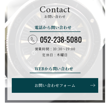
サイラス
チャペック
Contact
D. DORNBLÜTH&SOH
DAMASKO
N
お問い合わせ
ダマスコ
D.ドルンブルート＆ゾー
ン
電話から問い合わせ
DANIEL ROTH
DAVOSA
ダニエル・ロート
ダボサ
052-238-5080
DUBEY&SCHALDENBR
E.C.W
営業時間：10:30〜19:00
AND
ヨーロピアン・カンパニ
ダービー&シャルデンブラ
定休日：木曜日
ー・ウォッチ
ン
EBERHARD
EDOX
WEBから問い合わせ
エベラール
エドックス
ETERNA
F.P.JOURNE
お問い合わせフォーム
エテルナ
F.P.ジュルヌ
FAVRE LEUBA
FORTIS
ファーブル・ルーバ
フォルティス