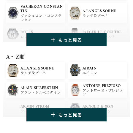
VACHERON CONSTAN
A.LANGE&SOHNE
TIN
ランゲ＆ゾーネ
ヴァシュロン ・コンスタ
ンタン
ROLEX
JAEGER LE COULTRE
ロレックス
ジャガー・ルクルト
もっと見る
PANERAI
IWC
パネライ
アイ ダブリュー シー
A〜Z順
A.LANGE&SOHNE
AIRAIN
OMEGA
BREGUET
ランゲ＆ゾーネ
エイレン
オメガ
ブレゲ
ANTOINE PREZIUSO
BLANCPAIN
BREITLING
ALAIN SILBERSTEIN
アントワーヌ・プレジウ
ブランパン
ブライトリング
アラン・シルベスタイン
ソ
HUBLOT
ZENITH
ARMIN STROM
ARNOLD & SON
ウブロ
ゼニス
アーミン・シュトローム
アーノルド&サン
もっと見る
TAG HEUER
TUDOR
AUDEMARS PIGUET
AZIMUTH
タグ・ホイヤー
チューダー
オーデマ・ピゲ
アジムート