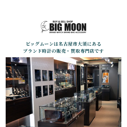
GIRARD PERREGAUX
ULYSSE NARDIN
BALL WATCH
BALTIC WATCHES
ジラール・ペルゴ
ユリスナルダン
ボール・ウォッチ
バルティック ウォッチ
BELL＆ROSS
SINN
BAMFORD LONDON
BAUME&MERCIER
ベル＆ロス
ジン
バンフォード・ロンドン
ボーム＆メルシエ
ビッグムーンは名古屋市大須にある
CARTIER
CHANEL
BEAUBLEU
BELL＆ROSS
カルティエ
シャネル
ボーブルー
ベル＆ロス
ブランド時計の販売・買取専門店です
BOLDR Supply Compan
CHOPARD
SEIKO
BLANCPAIN
y
ショパール
セイコー
ブランパン
ボルダー・サプライ・カ
ンパニー
GLASHUTTE ORIGINA
CHRONOSWISS
L
BOVET
BREGUET
クロノスイス
グラスヒュッテ・オリジ
ボヴェ
ブレゲ
ナル
BRUNO SOHNLE Glash
ALAIN SILBERSTEIN
CITIZEN
BREITLING
utte
アラン・シルベスタイン
シチズン
ブライトリング
ブルーノ・ゾンレー・ グ
ラスヒュッテ
BULOVA
BVLGARI