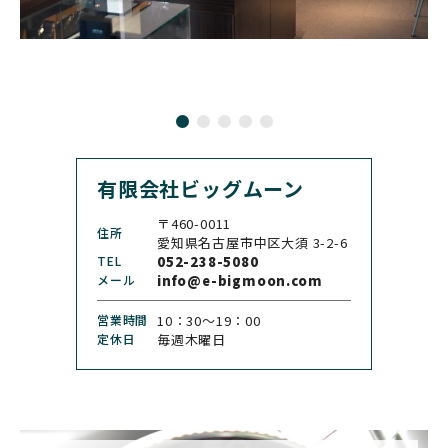
ブローバ
ブルガリ
CARL F. BUCHERER
CARTIER
カール F. ブヘラ
カルティエ
CASIO
CEDRIC JOHNER
カシオ
セドリックジョナー
有限会社ビッグムーン
CHANEL
CHOPARD
シャネル
ショパール
〒460-0011
住所
CHRISTOPHER WARD
愛知県名古屋市中区大須 3-2-6
CHRONO TOKYO
クリストファー・ウォー
TEL
052-238-5080
クロノトウキョウ
ド
メール
info@e-bigmoon.com
CHRONOSWISS
CITIZEN
営業時間
10：30〜19：00
クロノスイス
シチズン
定休日
毎週木曜日
CUERVOY SOBRINOS
CVSTOS
クエルボ・イソブリノス
クストス
CYRUS
CZAPEK