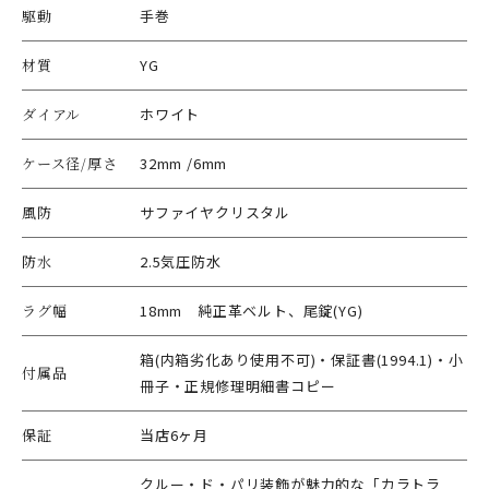
駆動
手巻
材質
YG
ダイアル
ホワイト
ケース径/厚さ
32mm /6mm
風防
サファイヤクリスタル
防水
2.5気圧防水
ラグ幅
18mm 純正革ベルト、尾錠(YG)
箱(内箱劣化あり使用不可)・保証書(1994.1)・小
付属品
冊子・正規修理明細書コピー
保証
当店6ヶ月
クルー・ド・パリ装飾が魅力的な「カラトラ