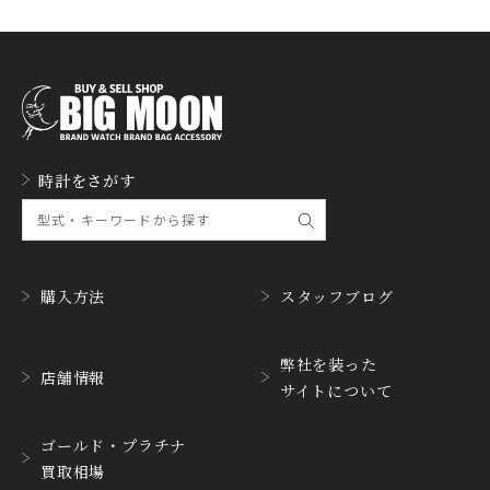
FREDERIQUE CONSTA
FRANCK MULLER
NT
フランク・ミュラー
フレデリック・コンスタ
ント
GERALD GENTA
GIRARD PERREGAUX
ジェラルド・ジェンタ
ジラール・ペルゴ
GLASHUTTE ORIGINA
時計をさがす
GUCCI
L
グッチ
グラスヒュッテ・オリジ
ナル
GUINAND
H.MOSER&CIE.
ギナーン
H. モーザー
購入方法
スタッフブログ
HABRING2
HAMILTON
ハブリングツー
ハミルトン
弊社を装った
店舗情報
サイトについて
HANHART
HARRY WINSTON
ハンハルト
ハリー・ウィンストン
ゴールド・プラチナ
HEINRICH-GEISEN
HERMES
買取相場
ハインリッヒ ガイセン
エルメス