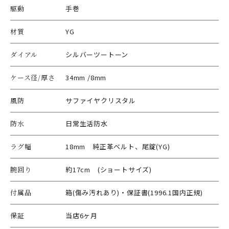
駆動
手巻
材質
YG
ダイアル
シルバーツートーン
ケース径/厚さ
34mm /8mm
風防
サファイヤクリスタル
防水
日常生活防水
ラグ幅
18mm 純正革ベルト、尾錠(YG)
腕回り
約17cm (ショートサイズ)
付属品
箱(傷み汚れあり)・保証書(1996.1国内正規)
保証
当店6ヶ月