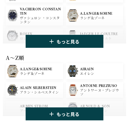
VACHERON CONSTAN
A.LANGE&SOHNE
TIN
ランゲ＆ゾーネ
ヴァシュロン ・コンスタ
ンタン
ROLEX
JAEGER LE COULTRE
ロレックス
ジャガー・ルクルト
もっと見る
PANERAI
IWC
パネライ
アイ ダブリュー シー
A〜Z順
A.LANGE&SOHNE
AIRAIN
OMEGA
BREGUET
ランゲ＆ゾーネ
エイレン
オメガ
ブレゲ
ANTOINE PREZIUSO
BLANCPAIN
BREITLING
ALAIN SILBERSTEIN
アントワーヌ・プレジウ
ブランパン
ブライトリング
アラン・シルベスタイン
ソ
HUBLOT
ZENITH
ARMIN STROM
ARNOLD & SON
ウブロ
ゼニス
アーミン・シュトローム
アーノルド&サン
もっと見る
TAG HEUER
TUDOR
AUDEMARS PIGUET
AZIMUTH
タグ・ホイヤー
チューダー
オーデマ・ピゲ
アジムート