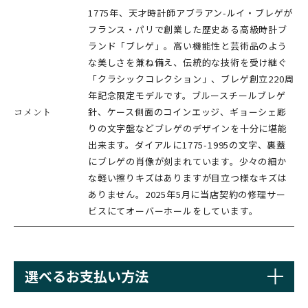
1775年、天才時計師アブラアン-ルイ・ブレゲが
フランス・パリで創業した歴史ある高級時計ブ
ランド「ブレゲ」。高い機能性と芸術品のよう
な美しさを兼ね備え、伝統的な技術を受け継ぐ
「クラシックコレクション」、ブレゲ創立220周
年記念限定モデルです。ブルースチールブレゲ
コメント
針、ケース側面のコインエッジ、ギョーシェ彫
りの文字盤などブレゲのデザインを十分に堪能
出来ます。ダイアルに1775-1995の文字、裏蓋
にブレゲの肖像が刻まれています。少々の細か
な軽い擦りキズはありますが目立つ様なキズは
ありません。2025年5月に当店契約の修理サー
ビスにてオーバーホールをしています。
選べるお支払い方法