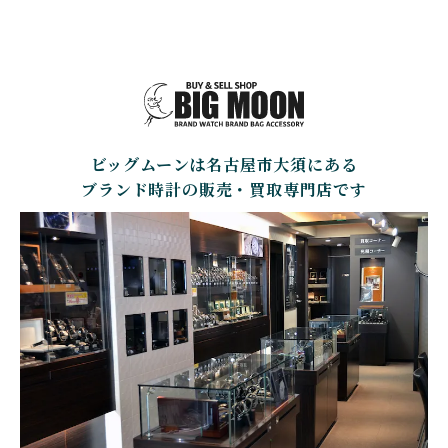
GIRARD PERREGAUX
ULYSSE NARDIN
BALL WATCH
BALTIC WATCHES
ジラール・ペルゴ
ユリスナルダン
ボール・ウォッチ
バルティック ウォッチ
BELL＆ROSS
SINN
BAMFORD LONDON
BAUME&MERCIER
ベル＆ロス
ジン
バンフォード・ロンドン
ボーム＆メルシエ
ビッグムーンは名古屋市大須にある
CARTIER
CHANEL
BEAUBLEU
BELL＆ROSS
カルティエ
シャネル
ボーブルー
ベル＆ロス
ブランド時計の販売・買取専門店です
BOLDR Supply Compan
CHOPARD
SEIKO
BLANCPAIN
y
ショパール
セイコー
ブランパン
ボルダー・サプライ・カ
ンパニー
GLASHUTTE ORIGINA
CHRONOSWISS
L
BOVET
BREGUET
クロノスイス
グラスヒュッテ・オリジ
ボヴェ
ブレゲ
ナル
BRUNO SOHNLE Glash
ALAIN SILBERSTEIN
CITIZEN
BREITLING
utte
アラン・シルベスタイン
シチズン
ブライトリング
ブルーノ・ゾンレー・ グ
ラスヒュッテ