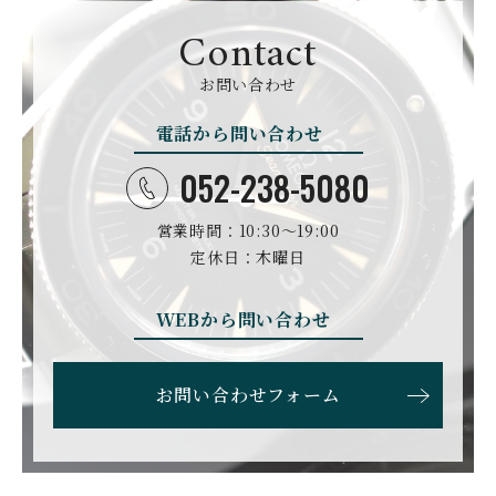
サイラス
チャペック
Contact
D. DORNBLÜTH&SOH
DAMASKO
N
お問い合わせ
ダマスコ
D.ドルンブルート＆ゾー
ン
電話から問い合わせ
DANIEL ROTH
DAVOSA
ダニエル・ロート
ダボサ
052-238-5080
DUBEY&SCHALDENBR
E.C.W
営業時間：10:30〜19:00
AND
ヨーロピアン・カンパニ
ダービー&シャルデンブラ
定休日：木曜日
ー・ウォッチ
ン
EBERHARD
EDOX
WEBから問い合わせ
エベラール
エドックス
ETERNA
F.P.JOURNE
お問い合わせフォーム
エテルナ
F.P.ジュルヌ
FAVRE LEUBA
FORTIS
ファーブル・ルーバ
フォルティス