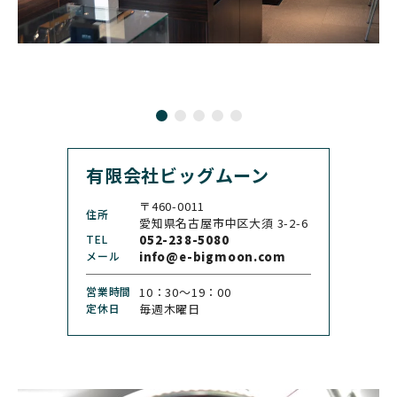
BULOVA
BVLGARI
ブローバ
ブルガリ
CARL F. BUCHERER
CARTIER
カール F. ブヘラ
カルティエ
CASIO
CEDRIC JOHNER
カシオ
セドリックジョナー
有限会社ビッグムーン
CHANEL
CHOPARD
シャネル
ショパール
〒460-0011
住所
CHRISTOPHER WARD
愛知県名古屋市中区大須 3-2-6
CHRONO TOKYO
クリストファー・ウォー
TEL
052-238-5080
クロノトウキョウ
ド
メール
info@e-bigmoon.com
CHRONOSWISS
CITIZEN
営業時間
10：30〜19：00
クロノスイス
シチズン
定休日
毎週木曜日
CUERVOY SOBRINOS
CVSTOS
クエルボ・イソブリノス
クストス
CYRUS
CZAPEK