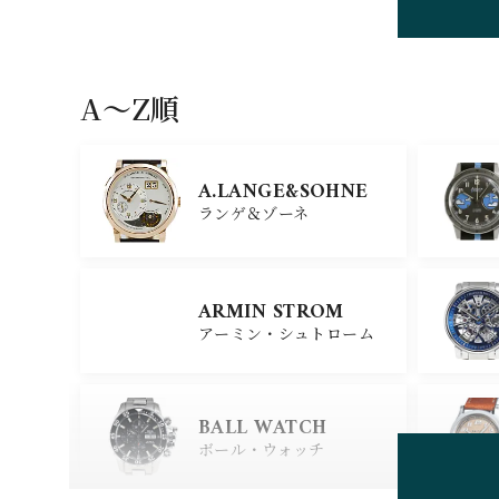
HUBLOT
ウブロ
A〜Z順
GIRARD PERREGAU
X
A.LANGE&SOHNE
ジラール・ペルゴ
ランゲ＆ゾーネ
CARTIER
ARMIN STROM
カルティエ
アーミン・シュトローム
GLASHUTTE ORIGIN
AL
BALL WATCH
グラスヒュッテ・オリジナ
ル
ボール・ウォッチ