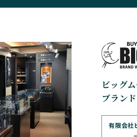
BELL＆ROSS
BLANCPAIN
ベル＆ロス
ブランパン
BREGUET
BREITLING
ブレゲ
ブライトリング
BVLGARI
CARL F. BU
ビッグム
ブルガリ
カール F. ブヘラ
ブランド
CEDRIC JOHNER
CHANEL
セドリックジョナー
シャネル
有限会社
〒