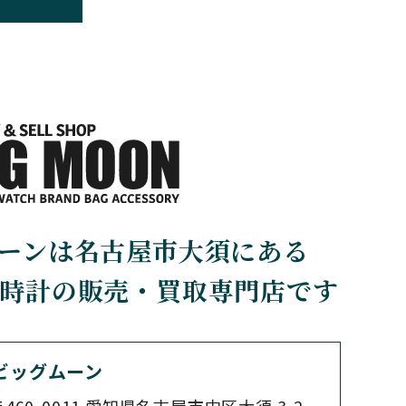
BOLDR Supply Comp
any
ボルダー・サプライ・カン
パニー
BRUNO SOHNLE Gla
shutte
ブルーノ・ゾンレー・ グラ
スヒュッテ
CHERER
CARTIER
ーンは名古屋市大須にある
カルティエ
時計の販売・買取専門店です
CHOPARD
ショパール
ビッグムーン
460-0011
愛知県名古屋市中区大須 3-2-