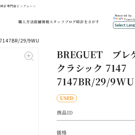
の中古時計専門店ビッグムーン
Powered by
Transl
購入方法
店舗情報
スタッフブログ
時計をさがす
147BR/29/9WU
BREGUET
ブレ
クラシック 7147
7147BR/29/9WU
USED
商品ID
価格