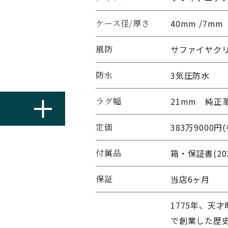
ケース径/厚さ
40mm /7mm
風防
サファイヤク
防水
3気圧防水
ラグ幅
21mm 純正
定価
383万9000円
付属品
箱・保証書(20
保証
当店6ヶ月
1775年、天
で創業した歴