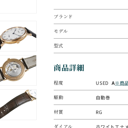
ブランド
モデル
型式
商品詳細
程度
USED
A
※商
駆動
自動巻
材質
RG
ダイアル
ホワイトエナ