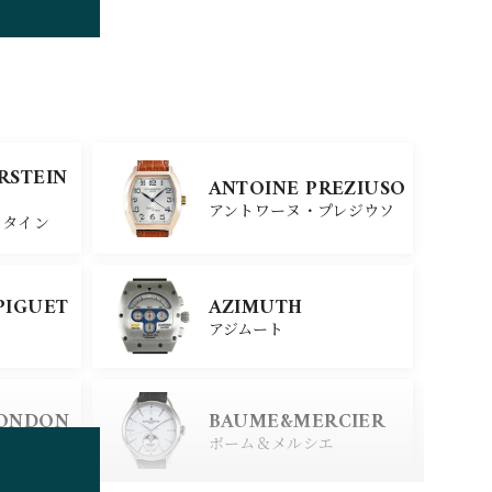
TUDOR
チューダー
SINN
ERSTEIN
ANTOINE PREZIUSO
ジン
アントワーヌ・プレジウソ
スタイン
SEIKO
PIGUET
AZIMUTH
セイコー
アジムート
ERSTEIN
CITIZEN
LONDON
BAUME&MERCIER
シチズン
スタイン
ロンドン
ボーム＆メルシエ