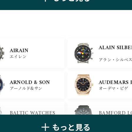
ZENITH
TAG HEUER
ゼニス
タグ・ホイヤー
ULYSSE NARDIN
BELL＆ROSS
ALAIN SILB
AIRAIN
ユリスナルダン
ベル＆ロス
エイレン
アラン・シルベ
CHANEL
CHOPARD
ARNOLD & SON
AUDEMARS 
シャネル
ショパール
アーノルド&サン
オーデマ・ピゲ
ALAIN SILB
CHRONOSWISS
BALTIC WATCHES
BAMFORD 
クロノスイス
アラン・シルベ
バルティック ウォッチ
バンフォード・
もっと見る