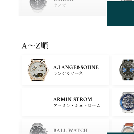
オメガ
HUBLOT
ウブロ
A〜Z順
GIRARD PERREGAU
X
A.LANGE&SOHNE
ジラール・ペルゴ
ランゲ＆ゾーネ
CARTIER
ARMIN STROM
カルティエ
アーミン・シュトローム
GLASHUTTE ORIGIN
AL
BALL WATCH
グラスヒュッテ・オリジナ