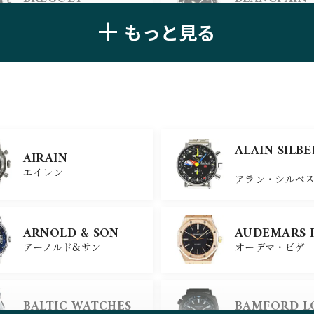
ブレゲ
ブランパン
もっと見る
ZENITH
TAG HEUER
ゼニス
タグ・ホイヤー
ULYSSE NARDIN
BELL＆ROSS
ALAIN SILB
AIRAIN
ユリスナルダン
ベル＆ロス
エイレン
アラン・シルベ
CHANEL
CHOPARD
ARNOLD & SON
AUDEMARS 
シャネル
ショパール
アーノルド&サン
オーデマ・ピゲ
ALAIN SILB
CHRONOSWISS
BALTIC WATCHES
BAMFORD 
クロノスイス
アラン・シルベ