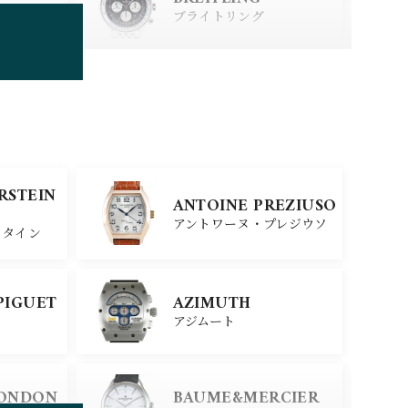
ブライトリング
TUDOR
チューダー
SINN
ERSTEIN
ANTOINE PREZIUSO
ジン
アントワーヌ・プレジウソ
スタイン
SEIKO
PIGUET
AZIMUTH
セイコー
アジムート
ERSTEIN
CITIZEN
LONDON
BAUME&MERCIER
シチズン
スタイン