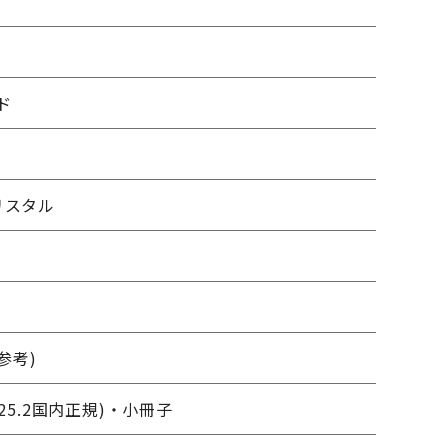
ド
m
リスタル
(参考)
25.2国内正規)・小冊子