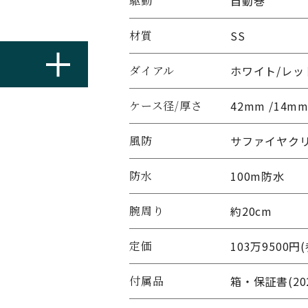
駆動
自動巻
材質
SS
ダイアル
ホワイト/レッ
ケース径/厚さ
42mm /14m
風防
サファイヤク
防水
100m防水
腕周り
約20cm
定価
103万9500円
付属品
箱・保証書(20