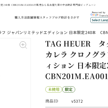
定240本 CBN201M.EA0016の販売なら名古屋大須の中古時計専門店ビッグムーン
Powered by
Transl
購入方法
店舗情報
スタッフブログ
時計をさがす
フ ジャパンリミテッドエディション 日本限定240本 CBN201
TAG HEUER
タ
カレラ クロノグラ
ィション 日本限定
CBN201M.EA001
未使用
限定
商品ID
v5372