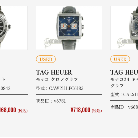
USED
USED
TAG HEUER
TAG HE
イト
モナコ クロノグラフ
モナコ24 キ
グラフ
0842
型式：CAW2111.FC6183
型式：CAL5111
商品ID：v6781
商品ID：v668
168,000
¥718,000
(税込)
(税込)