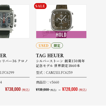
SALE
HOLD
USED
限定
UER
TAG HEUER
ャリバー36 クロノ
シルバーストーン 創業150周年
記念モデル 世界限定1860本
.FC6299
型式：CAM2111.FC6259
4
商品ID：v5660
¥738,000
¥728,000
→
¥738,000
(税込)
(税込)
(税込)