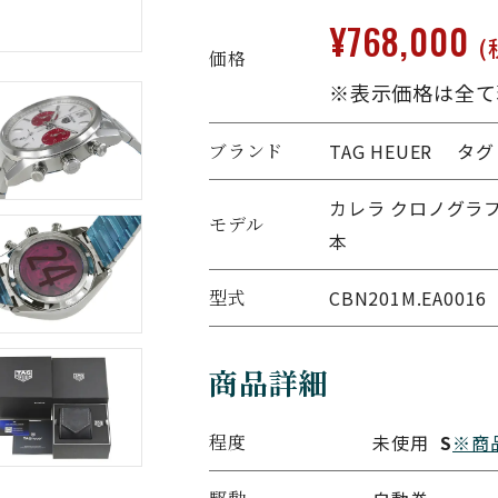
¥768,000
(
価格
※表示価格は全て
ブランド
TAG HEUER タ
カレラ クロノグラフ
モデル
本
型式
CBN201M.EA0016
商品詳細
程度
未使用
S
※商