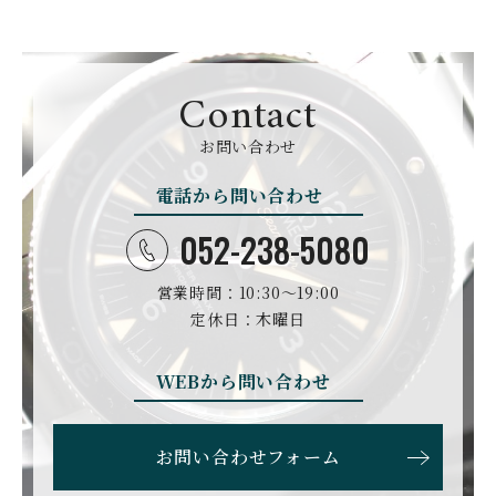
クエルボ・イソブリノス
クストス
CYRUS
CZAPEK
サイラス
チャペック
Contact
D. DORNBLÜTH&SOH
DAMASKO
N
お問い合わせ
ダマスコ
D.ドルンブルート＆ゾー
ン
電話から問い合わせ
DANIEL ROTH
DAVOSA
ダニエル・ロート
ダボサ
052-238-5080
DUBEY&SCHALDENBR
E.C.W
営業時間：10:30〜19:00
AND
ヨーロピアン・カンパニ
ダービー&シャルデンブラ
定休日：木曜日
ー・ウォッチ
ン
EBERHARD
EDOX
WEBから問い合わせ
エベラール
エドックス
ETERNA
F.P.JOURNE
お問い合わせフォーム
エテルナ
F.P.ジュルヌ