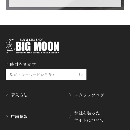
FAVRE LEUBA
FORTIS
ファーブル・ルーバ
フォルティス
FREDERIQUE CONSTA
FRANCK MULLER
NT
フランク・ミュラー
フレデリック・コンスタ
ント
GERALD GENTA
GIRARD PERREGAUX
ジェラルド・ジェンタ
ジラール・ペルゴ
GLASHUTTE ORIGINA
時計をさがす
GUCCI
L
グッチ
グラスヒュッテ・オリジ
ナル
GUINAND
H.MOSER&CIE.
ギナーン
H. モーザー
購入方法
スタッフブログ
HABRING2
HAMILTON
ハブリングツー
ハミルトン
弊社を装った
店舗情報
サイトについて
HANHART
HARRY WINSTON
ハンハルト
ハリー・ウィンストン