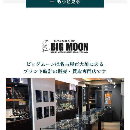
もっと見る
TAG HEUER
TUDOR
AUDEMARS PIGUET
AZIMUTH
タグ・ホイヤー
チューダー
オーデマ・ピゲ
アジムート
GIRARD PERREGAUX
ULYSSE NARDIN
BALL WATCH
BALTIC WATCHES
ジラール・ペルゴ
ユリスナルダン
ボール・ウォッチ
バルティック ウォッチ
BELL＆ROSS
SINN
BAMFORD LONDON
BAUME&MERCIER
ベル＆ロス
ジン
バンフォード・ロンドン
ボーム＆メルシエ
ビッグムーンは名古屋市大須にある
CARTIER
CHANEL
BEAUBLEU
BELL＆ROSS
カルティエ
シャネル
ボーブルー
ベル＆ロス
ブランド時計の販売・買取専門店です
BOLDR Supply Compan
CHOPARD
SEIKO
BLANCPAIN
y
ショパール
セイコー
ブランパン
ボルダー・サプライ・カ
ンパニー
GLASHUTTE ORIGINA
CHRONOSWISS
L
BOVET
BREGUET
クロノスイス
グラスヒュッテ・オリジ
ボヴェ
ブレゲ
ナル
BRUNO SOHNLE Glash
ALAIN SILBERSTEIN
CITIZEN
BREITLING
utte
アラン・シルベスタイン
シチズン