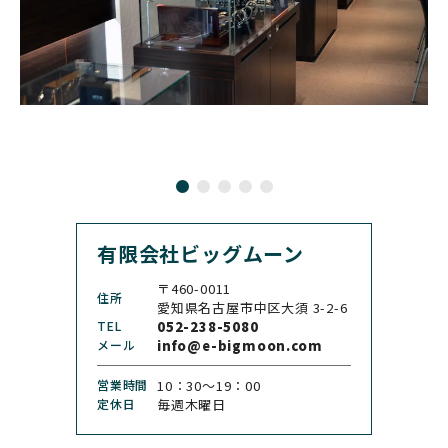
ブライトリング
ブルーノ・ゾンレー・ グ
ラスヒュッテ
BULOVA
BVLGARI
ブローバ
ブルガリ
CARL F. BUCHERER
CARTIER
カール F. ブヘラ
カルティエ
CASIO
CEDRIC JOHNER
カシオ
セドリックジョナー
有限会社ビッグムーン
CHANEL
CHOPARD
シャネル
ショパール
〒460-0011
住所
CHRISTOPHER WARD
愛知県名古屋市中区大須 3-2-6
CHRONO TOKYO
クリストファー・ウォー
TEL
052-238-5080
クロノトウキョウ
ド
メール
info@e-bigmoon.com
CHRONOSWISS
CITIZEN
営業時間
10：30〜19：00
クロノスイス
シチズン
定休日
毎週木曜日
CUERVOY SOBRINOS
CVSTOS