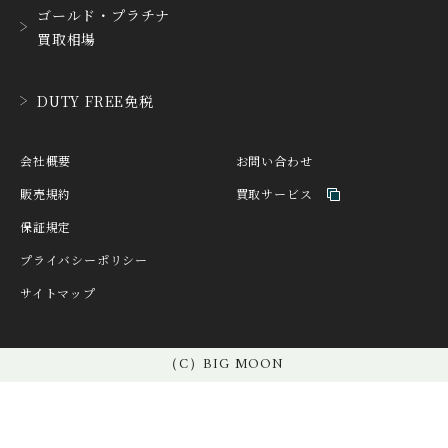
ゴールド・プラチナ
HEINRICH-GEISEN
HERMES
買取相場
ハインリッヒ ガイセン
エルメス
HORAE
HUBLOT
DUTY FREE免税
ホライ
ウブロ
IKEPOD
INCIPIO
会社概要
お問い合わせ
アイクポッド
インキピオー
販売規約
買取サービス
IWC
JACQUES ETOILE
保証規定
アイ ダブリュー シー
ジャッケ・エトアール
プライバシーポリシー
JAEGER LE COULTRE
JAQUET DROZ
サイトマップ
ジャガー・ルクルト
ジャケ・ドロー
JEAN-CLAUDE PERRIN
JEANRICHARD
ジャン・クロード ペラ
（C）BIG MOON
ジャンリシャール
ン
JULIEN COUDRAY 1518
KNOT
ジュリアン・クドレー 15
ノット
18