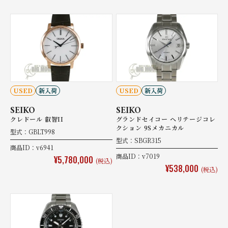
USED
新入荷
USED
新入荷
SEIKO
SEIKO
クレドール 叡智II
グランドセイコー ヘリテージコレ
クション 9Sメカニカル
型式：GBLT998
型式：SBGR315
商品ID：v6941
商品ID：v7019
¥5,780,000
(税込)
¥538,000
(税込)