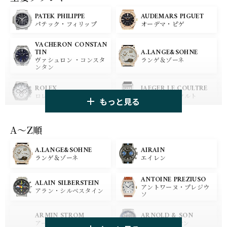
PATEK PHILIPPE
AUDEMARS PIGUET
パテック・フィリップ
オーデマ・ピゲ
VACHERON CONSTAN
A.LANGE&SOHNE
TIN
ランゲ＆ゾーネ
ヴァシュロン ・コンスタ
ンタン
ROLEX
JAEGER LE COULTRE
ロレックス
ジャガー・ルクルト
もっと見る
PANERAI
IWC
パネライ
アイ ダブリュー シー
A〜Z順
A.LANGE&SOHNE
AIRAIN
OMEGA
BREGUET
ランゲ＆ゾーネ
エイレン
オメガ
ブレゲ
ANTOINE PREZIUSO
BLANCPAIN
BREITLING
ALAIN SILBERSTEIN
アントワーヌ・プレジウ
ブランパン
ブライトリング
アラン・シルベスタイン
ソ
HUBLOT
ZENITH
ARMIN STROM
ARNOLD & SON
ウブロ
ゼニス
アーミン・シュトローム
アーノルド&サン