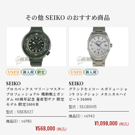
その他 SEIKO のおすすめ商品
USED
新入荷
限定
USED
新入荷
SEIKO
SEIKO
プロスペックス マリーンマスター
グランドセイコー エボリューショ
プロフェッショナル 機動戦士ガン
ン9 コレクション メカニカルハイ
ダム 40周年記念 量産型ザク 限定
ビート36000
モデル 限定1000本
型式：SLGH005
型式：SBDX027
商品ID：v6943
商品ID：v6981
¥1,098,000
(税込)
¥568,000
(税込)