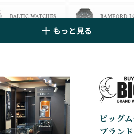
ALAIN SILB
CHRONOSWISS
BALTIC WATCHES
BAMFORD 
クロノスイス
アラン・シルベ
バルティック ウォッチ
バンフォード・
もっと見る
BELL＆ROSS
BLANCPAIN
ベル＆ロス
ブランパン
BREGUET
BREITLING
ブレゲ
ブライトリング
BVLGARI
CARL F. BU
ビッグム
ブルガリ
カール F. ブヘラ
ブランド