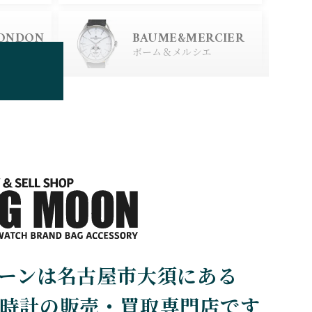
ERSTEIN
CITIZEN
LONDON
BAUME&MERCIER
シチズン
スタイン
ロンドン
ボーム＆メルシエ
BOLDR Supply Comp
any
ボルダー・サプライ・カン
パニー
BRUNO SOHNLE Gla
shutte
ブルーノ・ゾンレー・ グラ
スヒュッテ
CHERER
CARTIER
ーンは名古屋市大須にある
カルティエ
時計の販売・買取専門店です