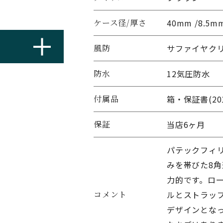
ケース径/厚さ
40mm /8.5m
風防
サファイヤク
防水
12気圧防水
付属品
箱・保証書(2
保証
当店6ヶ月
パテックフィ
みを帯びた8
力的です。ロ
コメント
ルとストラッ
デザインとな