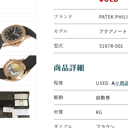
ブランド
PATEK P
モデル
アクアノート
型式
5167R-001
商品詳細
程度
USED
A
※商
駆動
自動巻
材質
RG
ダイアル
ブラウン