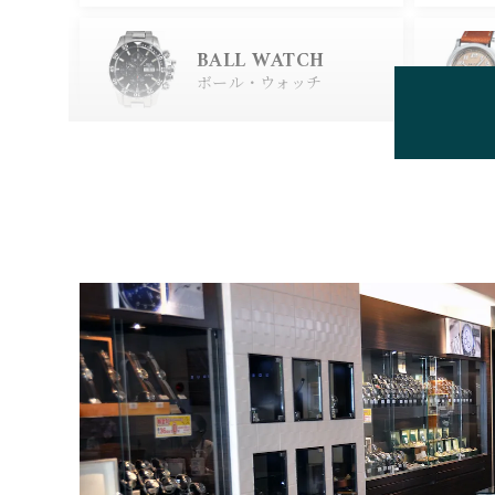
GLASHUTTE ORIGIN
AL
BALL WATCH
グラスヒュッテ・オリジナ
ル
ボール・ウォッチ
BEAUBLEU
ボーブルー
BOVET
ボヴェ
BULOVA
ブローバ