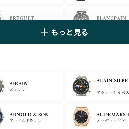
BREGUET
BLANCPAIN
ブレゲ
ブランパン
もっと見る
ZENITH
TAG HEUER
ゼニス
タグ・ホイヤー
ULYSSE NARDIN
BELL＆ROSS
ALAIN SILB
AIRAIN
ユリスナルダン
ベル＆ロス
エイレン
アラン・シルベ
CHANEL
CHOPARD
ARNOLD & SON
AUDEMARS 
シャネル
ショパール
アーノルド&サン
オーデマ・ピゲ