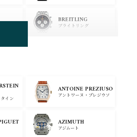
BREITLING
ブライトリング
TUDOR
チューダー
SINN
ERSTEIN
ANTOINE PREZIUSO
ジン
アントワーヌ・プレジウソ
スタイン
SEIKO
PIGUET
AZIMUTH
セイコー
アジムート