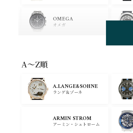
OMEGA
オメガ
HUBLOT
ウブロ
A〜Z順
GIRARD PERREGAU
X
A.LANGE&SOHNE
ジラール・ペルゴ
ランゲ＆ゾーネ
CARTIER
ARMIN STROM
カルティエ
アーミン・シュトローム