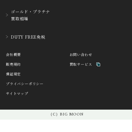
ハンハルト
ハリー・ウィンストン
ゴールド・プラチナ
HEINRICH-GEISEN
HERMES
買取相場
ハインリッヒ ガイセン
エルメス
HORAE
HUBLOT
DUTY FREE免税
ホライ
ウブロ
IKEPOD
INCIPIO
会社概要
お問い合わせ
アイクポッド
インキピオー
販売規約
買取サービス
IWC
JACQUES ETOILE
保証規定
アイ ダブリュー シー
ジャッケ・エトアール
プライバシーポリシー
JAEGER LE COULTRE
JAQUET DROZ
サイトマップ
ジャガー・ルクルト
ジャケ・ドロー
JEAN-CLAUDE PERRIN
JEANRICHARD
ジャン・クロード ペラ
（C）BIG MOON
ジャンリシャール
ン
JULIEN COUDRAY 1518
KNOT
ジュリアン・クドレー 15