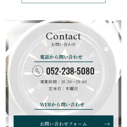
CUERVOY SOBRINOS
CVSTOS
クエルボ・イソブリノス
クストス
CYRUS
CZAPEK
サイラス
チャペック
Contact
D. DORNBLÜTH&SOH
DAMASKO
N
お問い合わせ
ダマスコ
D.ドルンブルート＆ゾー
ン
電話から問い合わせ
DANIEL ROTH
DAVOSA
ダニエル・ロート
ダボサ
052-238-5080
DUBEY&SCHALDENBR
E.C.W
営業時間：10:30〜19:00
AND
ヨーロピアン・カンパニ
ダービー&シャルデンブラ
定休日：木曜日
ー・ウォッチ
ン
EBERHARD
EDOX
WEBから問い合わせ
エベラール
エドックス
ETERNA
F.P.JOURNE
お問い合わせフォーム
エテルナ
F.P.ジュルヌ