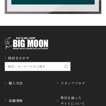
FAVRE LEUBA
FORTIS
ファーブル・ルーバ
フォルティス
FREDERIQUE CONSTA
FRANCK MULLER
NT
フランク・ミュラー
フレデリック・コンスタ
ント
GERALD GENTA
GIRARD PERREGAUX
ジェラルド・ジェンタ
ジラール・ペルゴ
GLASHUTTE ORIGINA
時計をさがす
GUCCI
L
グッチ
グラスヒュッテ・オリジ
ナル
GUINAND
H.MOSER&CIE.
ギナーン
H. モーザー
購入方法
スタッフブログ
HABRING2
HAMILTON
ハブリングツー
ハミルトン
弊社を装った
店舗情報
サイトについて
HANHART
HARRY WINSTON