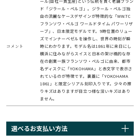
ール(自社一貫生産)という伝統を貫く老舗ブラン
ド「ジラール・ペルゴ」。ジラール・ペルゴ独
自の流麗なケースデザインが特徴的な「WW.TC
フランソワ・ペルゴ ワールドタイム パワーリザ
ーブ」、日本限定モデルです。9時位置のリュー
ズでインナーベゼルを操作し、世界の時刻が瞬
コメント
時にわかります。モデル名は1861年に来日にし
横浜に住みながらスイスと日本の架け橋的な存
在の創業一族フランソワ・ペルゴに由来、都市
名ディスクに「YOKOHAMA」と赤文字で表示さ
れているのが特徴です。裏蓋に「YOKOHAMA
1861」と限定シリアル刻印入りです。少々の擦
りキズはありますが目立つ様な深いキズはあり
ません。
選べるお支払い方法