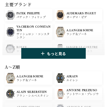
主要ブランド
PATEK PHILIPPE
AUDEMARS PIGUET
パテック・フィリップ
オーデマ・ピゲ
VACHERON CONSTAN
A.LANGE&SOHNE
TIN
ランゲ＆ゾーネ
ヴァシュロン ・コンスタ
ンタン
ROLEX
JAEGER LE COULTRE
ロレックス
ジャガー・ルクルト
もっと見る
PANERAI
IWC
パネライ
アイ ダブリュー シー
A〜Z順
A.LANGE&SOHNE
AIRAIN
OMEGA
BREGUET
ランゲ＆ゾーネ
エイレン
オメガ
ブレゲ
ANTOINE PREZIUSO
BLANCPAIN
BREITLING
ALAIN SILBERSTEIN
アントワーヌ・プレジウ
ブランパン
ブライトリング
アラン・シルベスタイン
ソ
HUBLOT
ZENITH