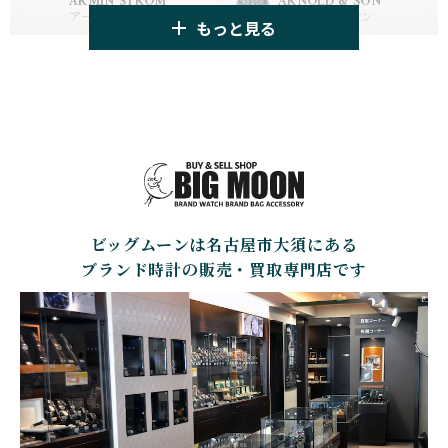
ARMIN STROM
ARNOLD & SON
ウブロ
ゼニス
アーミン・シュトローム
アーノルド&サン
もっと見る
TAG HEUER
TUDOR
AUDEMARS PIGUET
AZIMUTH
タグ・ホイヤー
チューダー
オーデマ・ピゲ
アジムート
GIRARD PERREGAUX
ULYSSE NARDIN
BALL WATCH
BALTIC WATCHES
ジラール・ペルゴ
ユリスナルダン
ボール・ウォッチ
バルティック ウォッチ
BELL＆ROSS
SINN
BAMFORD LONDON
BAUME&MERCIER
ベル＆ロス
ジン
バンフォード・ロンドン
ボーム＆メルシエ
ビッグムーンは名古屋市大須にある
CARTIER
CHANEL
BEAUBLEU
BELL＆ROSS
カルティエ
シャネル
ボーブルー
ベル＆ロス
ブランド時計の販売・買取専門店です
BOLDR Supply Compan
CHOPARD
SEIKO
BLANCPAIN
y
ショパール
セイコー
ブランパン
ボルダー・サプライ・カ
ンパニー
GLASHUTTE ORIGINA
CHRONOSWISS
L
BOVET
BREGUET
クロノスイス
グラスヒュッテ・オリジ
ボヴェ
ブレゲ
ナル
BRUNO SOHNLE Glash