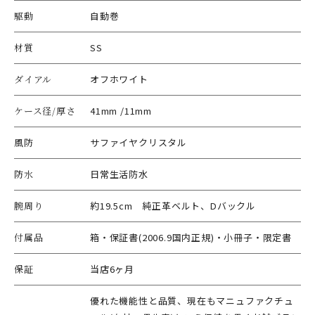
駆動
自動巻
材質
SS
ダイアル
オフホワイト
ケース径/厚さ
41mm /11mm
風防
サファイヤクリスタル
防水
日常生活防水
腕周り
約19.5cm 純正革ベルト、Dバックル
付属品
箱・保証書(2006.9国内正規)・小冊子・限定書
保証
当店6ヶ月
優れた機能性と品質、現在もマニュファクチュ