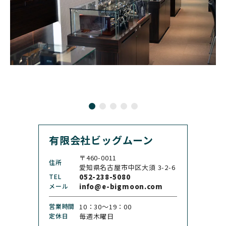
ALAIN SILBERSTEIN
CITIZEN
BREITLING
utte
アラン・シルベスタイン
シチズン
ブライトリング
ブルーノ・ゾンレー・ グ
ラスヒュッテ
BULOVA
BVLGARI
ブローバ
ブルガリ
CARL F. BUCHERER
CARTIER
カール F. ブヘラ
カルティエ
CASIO
CEDRIC JOHNER
カシオ
セドリックジョナー
有限会社ビッグムーン
CHANEL
CHOPARD
シャネル
ショパール
〒460-0011
住所
CHRISTOPHER WARD
愛知県名古屋市中区大須 3-2-6
CHRONO TOKYO
クリストファー・ウォー
TEL
052-238-5080
クロノトウキョウ
ド
メール
info@e-bigmoon.com
CHRONOSWISS
CITIZEN
営業時間
10：30〜19：00
クロノスイス
シチズン
定休日
毎週木曜日