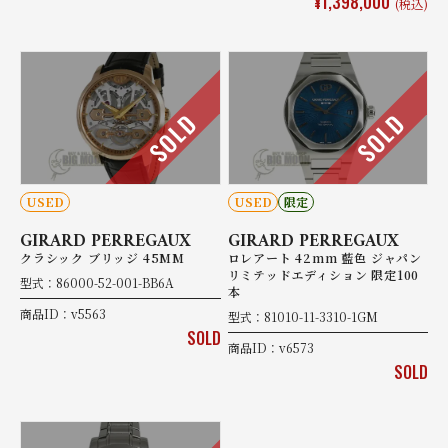
¥1,398,000
(税込)
SOLD
SOLD
USED
USED
限定
GIRARD PERREGAUX
GIRARD PERREGAUX
クラシック ブリッジ 45MM
ロレアート 42mm 藍色 ジャパン
リミテッドエディション 限定100
型式：86000-52-001-BB6A
本
商品ID：v5563
型式：81010-11-3310-1GM
SOLD
商品ID：v6573
SOLD