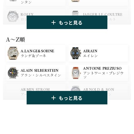
ンタン
ROLEX
JAEGER LE COULTRE
ロレックス
ジャガー・ルクルト
もっと見る
PANERAI
IWC
パネライ
アイ ダブリュー シー
A〜Z順
A.LANGE&SOHNE
AIRAIN
OMEGA
BREGUET
ランゲ＆ゾーネ
エイレン
オメガ
ブレゲ
ANTOINE PREZIUSO
BLANCPAIN
BREITLING
ALAIN SILBERSTEIN
アントワーヌ・プレジウ
ブランパン
ブライトリング
アラン・シルベスタイン
ソ
HUBLOT
ZENITH
ARMIN STROM
ARNOLD & SON
ウブロ
ゼニス
アーミン・シュトローム
アーノルド&サン
もっと見る
TAG HEUER
TUDOR
AUDEMARS PIGUET
AZIMUTH
タグ・ホイヤー
チューダー
オーデマ・ピゲ
アジムート
GIRARD PERREGAUX
ULYSSE NARDIN
BALL WATCH
BALTIC WATCHES
ジラール・ペルゴ
ユリスナルダン
ボール・ウォッチ
バルティック ウォッチ