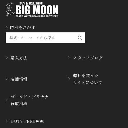
GERALD GENTA
GIRARD PERREGAUX
ジェラルド・ジェンタ
ジラール・ペルゴ
GLASHUTTE ORIGINA
時計をさがす
GUCCI
L
グッチ
グラスヒュッテ・オリジ
ナル
GUINAND
H.MOSER&CIE.
ギナーン
H. モーザー
購入方法
スタッフブログ
HABRING2
HAMILTON
ハブリングツー
ハミルトン
弊社を装った
店舗情報
サイトについて
HANHART
HARRY WINSTON
ハンハルト
ハリー・ウィンストン
ゴールド・プラチナ
HEINRICH-GEISEN
HERMES
買取相場
ハインリッヒ ガイセン
エルメス
HORAE
HUBLOT
DUTY FREE免税
ホライ
ウブロ