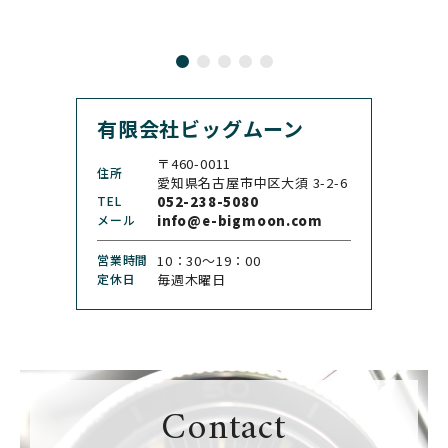
CARL F. BUCHERER
CARTIER
カール F. ブヘラ
カルティエ
CASIO
CEDRIC JOHNER
カシオ
セドリックジョナー
有限会社ビッグムーン
CHANEL
CHOPARD
シャネル
ショパール
〒460-0011
住所
CHRISTOPHER WARD
愛知県名古屋市中区大須 3-2-6
CHRONO TOKYO
クリストファー・ウォー
TEL
052-238-5080
クロノトウキョウ
ド
メール
info@e-bigmoon.com
CHRONOSWISS
CITIZEN
営業時間
10：30〜19：00
クロノスイス
シチズン
定休日
毎週木曜日
CUERVOY SOBRINOS
CVSTOS
クエルボ・イソブリノス
クストス
CYRUS
CZAPEK
サイラス
チャペック
Contact
D. DORNBLÜTH&SOH