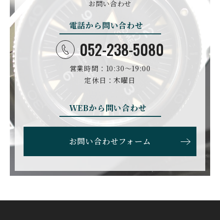
DAMASKO
N
お問い合わせ
ダマスコ
D.ドルンブルート＆ゾー
ン
電話から問い合わせ
DANIEL ROTH
DAVOSA
ダニエル・ロート
ダボサ
052-238-5080
DUBEY&SCHALDENBR
E.C.W
営業時間：10:30〜19:00
AND
ヨーロピアン・カンパニ
ダービー&シャルデンブラ
定休日：木曜日
ー・ウォッチ
ン
EBERHARD
EDOX
WEBから問い合わせ
エベラール
エドックス
ETERNA
F.P.JOURNE
お問い合わせフォーム
エテルナ
F.P.ジュルヌ
FAVRE LEUBA
FORTIS
ファーブル・ルーバ
フォルティス
FREDERIQUE CONSTA
FRANCK MULLER
NT
フランク・ミュラー
フレデリック・コンスタ
ント