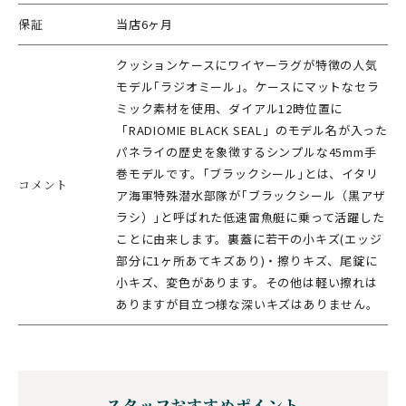
保証
当店6ヶ月
クッションケースにワイヤーラグが特徴の人気
モデル｢ラジオミール｣。ケースにマットなセラ
ミック素材を使用、ダイアル12時位置に
「RADIOMIE BLACK SEAL」のモデル名が入った
パネライの歴史を象徴するシンプルな45mm手
巻モデルです。｢ブラックシール｣とは、イタリ
コメント
ア海軍特殊潜水部隊が｢ブラックシール（黒アザ
ラシ）｣と呼ばれた低速雷魚艇に乗って活躍した
ことに由来します。裏蓋に若干の小キズ(エッジ
部分に1ヶ所あてキズあり)・擦りキズ、尾錠に
小キズ、変色があります。その他は軽い擦れは
ありますが目立つ様な深いキズはありません。
スタッフおすすめポイント