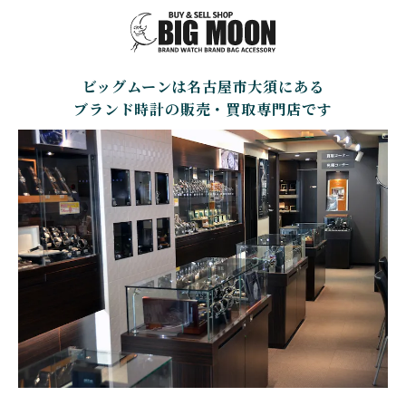
BELL＆ROSS
SINN
BAMFORD LONDON
BAUME&MERCIER
ベル＆ロス
ジン
バンフォード・ロンドン
ボーム＆メルシエ
ビッグムーンは名古屋市大須にある
CARTIER
CHANEL
BEAUBLEU
BELL＆ROSS
カルティエ
シャネル
ボーブルー
ベル＆ロス
ブランド時計の販売・買取専門店です
BOLDR Supply Compan
CHOPARD
SEIKO
BLANCPAIN
y
ショパール
セイコー
ブランパン
ボルダー・サプライ・カ
ンパニー
GLASHUTTE ORIGINA
CHRONOSWISS
L
BOVET
BREGUET
クロノスイス
グラスヒュッテ・オリジ
ボヴェ
ブレゲ
ナル
BRUNO SOHNLE Glash
ALAIN SILBERSTEIN
CITIZEN
BREITLING
utte
アラン・シルベスタイン
シチズン
ブライトリング
ブルーノ・ゾンレー・ グ
ラスヒュッテ
BULOVA
BVLGARI
ブローバ
ブルガリ