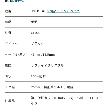
程度
USED
AB
※商品ランクについて
駆動
手巻
材質
CE/SS
ダイアル
ブラック
ケース径/厚さ
45mm /13.5mm
風防
サファイヤクリスタル
防水
100m防水
ラグ幅
26mm 純正革ベルト、尾錠
箱・保証書(2010.4国内正規)・小冊子・COSC・
付属品
タグ