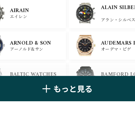
ULYSSE NARDIN
BELL＆ROSS
ALAIN SILB
AIRAIN
ユリスナルダン
ベル＆ロス
エイレン
アラン・シルベ
CHANEL
CHOPARD
ARNOLD & SON
AUDEMARS 
シャネル
ショパール
アーノルド&サン
オーデマ・ピゲ
ALAIN SILB
CHRONOSWISS
BALTIC WATCHES
BAMFORD 
クロノスイス
アラン・シルベ
バルティック ウォッチ
バンフォード・
もっと見る
BELL＆ROSS
BLANCPAIN
ベル＆ロス
ブランパン