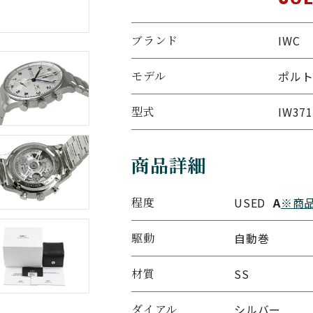
ブランド
IWC
モデル
ポル
型式
IW371
商品詳細
程度
USED
A
※商
駆動
自動巻
材質
SS
ダイアル
シルバー