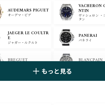
VACHERON 
AUDEMARS PIGUET
NTIN
オーデマ・ピゲ
ヴァシュロン ・
タン
JAEGER LE COULTR
PANERAI
E
パネライ
ジャガー・ルクルト
BREGUET
BLANCPAIN
ブレゲ
ブランパン
もっと見る
ZENITH
TAG HEUER
ゼニス
タグ・ホイヤー