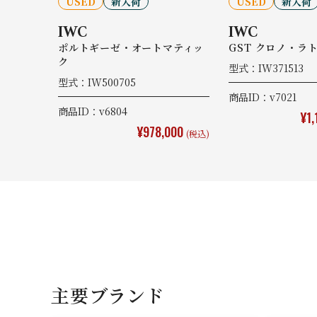
USED
新入荷
USED
新入荷
IWC
IWC
ポルトギーゼ・オートマティッ
GST クロノ・ラ
ク
型式：IW371513
型式：IW500705
商品ID：v7021
商品ID：v6804
¥1,
¥978,000
(税込)
主要ブランド