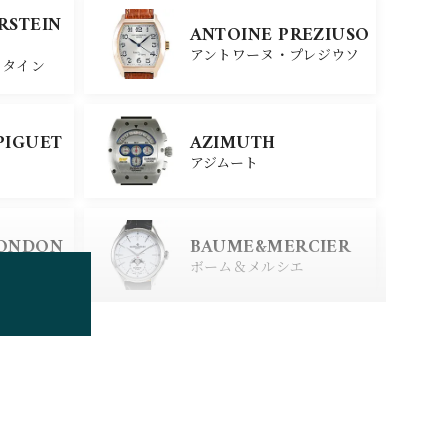
SINN
ERSTEIN
ANTOINE PREZIUSO
ジン
アントワーヌ・プレジウソ
スタイン
SEIKO
PIGUET
AZIMUTH
セイコー
アジムート
ERSTEIN
CITIZEN
LONDON
BAUME&MERCIER
シチズン
スタイン
ロンドン
ボーム＆メルシエ
BOLDR Supply Comp
any
ボルダー・サプライ・カン
パニー
BRUNO SOHNLE Gla