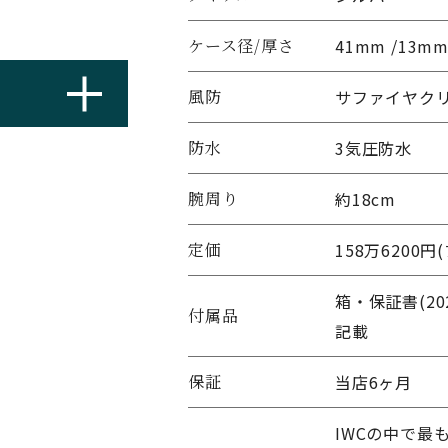
ケース径/厚さ
41mm /13m
風防
サファイヤク
防水
3気圧防水
腕周り
約18cm
定価
158万6200円
箱・保証書(2
付属品
記載
保証
当店6ヶ月
IWCの中で