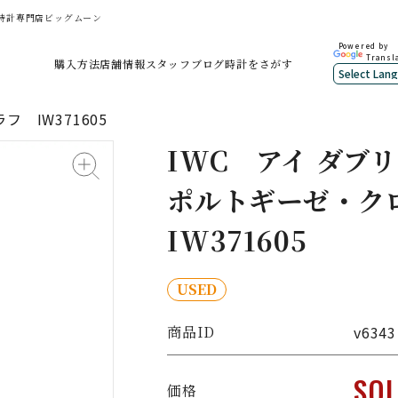
古時計専門店ビッグムーン
Powered by
Transl
購入方法
店舗情報
スタッフブログ
時計をさがす
 IW371605
IWC
アイ ダブリ
ポルトギーゼ・ク
IW371605
USED
商品ID
v6343
SO
価格