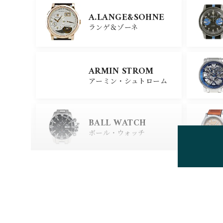
GIRARD PERREGAU
X
A.LANGE&SOHNE
ジラール・ペルゴ
ランゲ＆ゾーネ
CARTIER
ARMIN STROM
カルティエ
アーミン・シュトローム
GLASHUTTE ORIGIN
AL
BALL WATCH
グラスヒュッテ・オリジナ
ル
ボール・ウォッチ
BEAUBLEU
ボーブルー