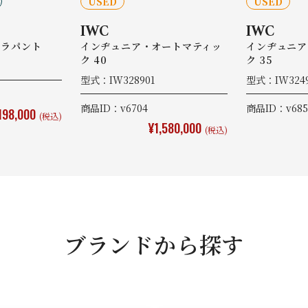
USED
USED
IWC
IWC
トラパント
インヂュニア・オートマティッ
インヂュニア
ク 40
ク 35
型式：IW328901
型式：IW324
商品ID：v6704
商品ID：v685
198,000
(税込)
¥1,580,000
(税込)
ブランドから探す