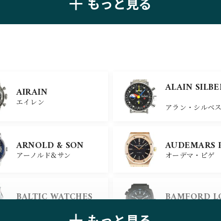
もっと見る
ZENITH
TAG HEUER
ゼニス
タグ・ホイヤー
ULYSSE NARDIN
BELL＆ROSS
ALAIN SILB
AIRAIN
ユリスナルダン
ベル＆ロス
エイレン
アラン・シルベ
CHANEL
CHOPARD
ARNOLD & SON
AUDEMARS 
シャネル
ショパール
アーノルド&サン
オーデマ・ピゲ
ALAIN SILB
CHRONOSWISS
BALTIC WATCHES
BAMFORD 
クロノスイス
アラン・シルベ
バルティック ウォッチ
バンフォード・
もっと見る