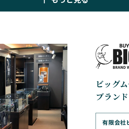
BELL＆ROSS
BLANCPAIN
ベル＆ロス
ブランパン
BREGUET
BREITLING
ブレゲ
ブライトリング
BVLGARI
CARL F. BU
ビッグム
ブルガリ
カール F. ブヘラ
ブランド
CEDRIC JOHNER
CHANEL
セドリックジョナー
シャネル
有限会社