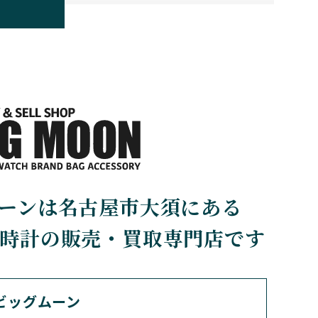
BOLDR Supply Comp
any
ボルダー・サプライ・カン
パニー
BRUNO SOHNLE Gla
shutte
ブルーノ・ゾンレー・ グラ
スヒュッテ
CHERER
CARTIER
ーンは名古屋市大須にある
カルティエ
時計の販売・買取専門店です
CHOPARD
ショパール
ビッグムーン