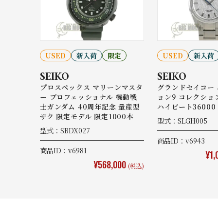
USED
新入荷
限定
USED
新入荷
SEIKO
SEIKO
プロスペックス マリーンマスタ
グランドセイコー
ー プロフェッショナル 機動戦
ョン9 コレクショ
士ガンダム 40周年記念 量産型
ハイビート36000
ザク 限定モデル 限定1000本
型式：SLGH005
型式：SBDX027
商品ID：v6943
商品ID：v6981
¥1,
¥568,000
(税込)