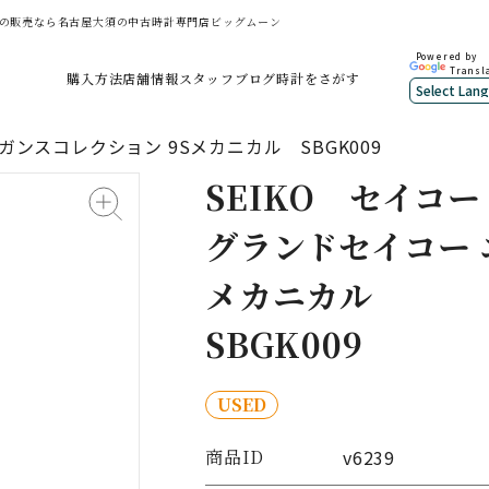
009の販売なら名古屋大須の中古時計専門店ビッグムーン
Powered by
Transl
購入方法
店舗情報
スタッフブログ
時計をさがす
ンスコレクション 9Sメカニカル SBGK009
SEIKO
セイコー
グランドセイコー 
メカニカル
SBGK009
USED
商品ID
v6239