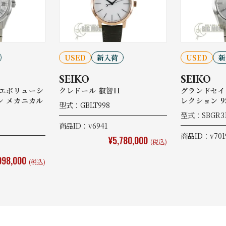
USED
新入荷
USED
新
SEIKO
SEIKO
 エボリューシ
クレドール 叡智II
グランドセイ
ン メカニカル
レクション 
型式：GBLT998
型式：SBGR3
商品ID：v6941
商品ID：v701
¥5,780,000
(税込)
098,000
(税込)