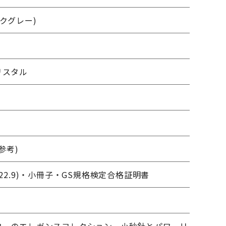
ークグレー)
m
リスタル
(参考)
22.9)・小冊子・GS規格検定合格証明書