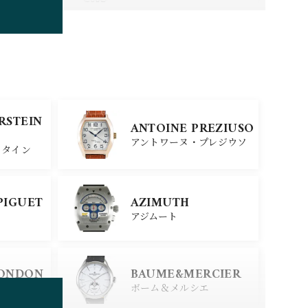
TUDOR
チューダー
SINN
ERSTEIN
ANTOINE PREZIUSO
ジン
アントワーヌ・プレジウソ
スタイン
SEIKO
PIGUET
AZIMUTH
セイコー
アジムート
ERSTEIN
CITIZEN
LONDON
BAUME&MERCIER
シチズン
スタイン
ロンドン
ボーム＆メルシエ