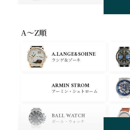
HUBLOT
ウブロ
A〜Z順
GIRARD PERREGAU
X
A.LANGE&SOHNE
ジラール・ペルゴ
ランゲ＆ゾーネ
CARTIER
ARMIN STROM
カルティエ
アーミン・シュトローム
GLASHUTTE ORIGIN
AL
BALL WATCH
グラスヒュッテ・オリジナ
ル
ボール・ウォッチ