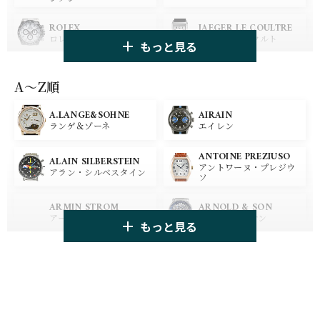
ROLEX
JAEGER LE COULTRE
ロレックス
ジャガー・ルクルト
もっと見る
PANERAI
IWC
パネライ
アイ ダブリュー シー
A〜Z順
A.LANGE&SOHNE
AIRAIN
OMEGA
BREGUET
ランゲ＆ゾーネ
エイレン
オメガ
ブレゲ
ANTOINE PREZIUSO
BLANCPAIN
BREITLING
ALAIN SILBERSTEIN
アントワーヌ・プレジウ
ブランパン
ブライトリング
アラン・シルベスタイン
ソ
HUBLOT
ZENITH
ARMIN STROM
ARNOLD & SON
ウブロ
ゼニス
アーミン・シュトローム
アーノルド&サン
もっと見る
TAG HEUER
TUDOR
AUDEMARS PIGUET
AZIMUTH
タグ・ホイヤー
チューダー
オーデマ・ピゲ
アジムート
GIRARD PERREGAUX
ULYSSE NARDIN
BALL WATCH
BALTIC WATCHES
ジラール・ペルゴ
ユリスナルダン
ボール・ウォッチ
バルティック ウォッチ