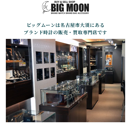
BELL＆ROSS
SINN
BAMFORD LONDON
BAUME&MERCIER
ベル＆ロス
ジン
バンフォード・ロンドン
ボーム＆メルシエ
ビッグムーンは名古屋市大須にある
CARTIER
CHANEL
BEAUBLEU
BELL＆ROSS
カルティエ
シャネル
ボーブルー
ベル＆ロス
ブランド時計の販売・買取専門店です
BOLDR Supply Compan
CHOPARD
SEIKO
BLANCPAIN
y
ショパール
セイコー
ブランパン
ボルダー・サプライ・カ
ンパニー
GLASHUTTE ORIGINA
CHRONOSWISS
L
BOVET
BREGUET
クロノスイス
グラスヒュッテ・オリジ
ボヴェ
ブレゲ
ナル
BRUNO SOHNLE Glash
ALAIN SILBERSTEIN
CITIZEN
BREITLING
utte
アラン・シルベスタイン
シチズン
ブライトリング
ブルーノ・ゾンレー・ グ
ラスヒュッテ
BULOVA
BVLGARI
ブローバ
ブルガリ
CARL F. BUCHERER
CARTIER