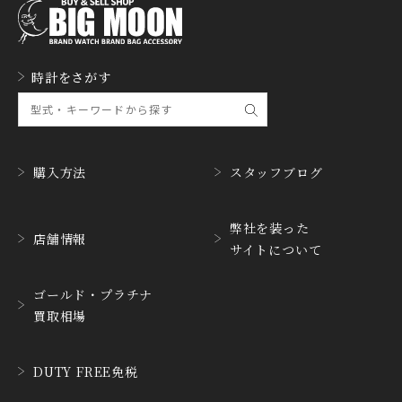
GERALD GENTA
GIRARD PERREGAUX
ジェラルド・ジェンタ
ジラール・ペルゴ
GLASHUTTE ORIGINA
時計をさがす
GUCCI
L
グッチ
グラスヒュッテ・オリジ
ナル
GUINAND
H.MOSER&CIE.
ギナーン
H. モーザー
購入方法
スタッフブログ
HABRING2
HAMILTON
ハブリングツー
ハミルトン
弊社を装った
店舗情報
サイトについて
HANHART
HARRY WINSTON
ハンハルト
ハリー・ウィンストン
ゴールド・プラチナ
HEINRICH-GEISEN
HERMES
買取相場
ハインリッヒ ガイセン
エルメス
HORAE
HUBLOT
DUTY FREE免税
ホライ
ウブロ