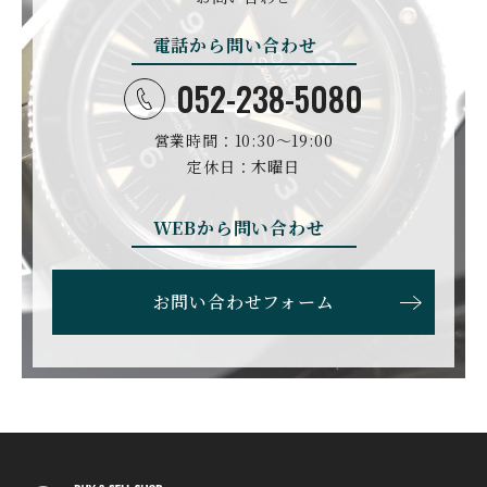
ダマスコ
D.ドルンブルート＆ゾー
ン
電話から問い合わせ
DANIEL ROTH
DAVOSA
ダニエル・ロート
ダボサ
052-238-5080
DUBEY&SCHALDENBR
E.C.W
営業時間：10:30〜19:00
AND
ヨーロピアン・カンパニ
ダービー&シャルデンブラ
定休日：木曜日
ー・ウォッチ
ン
EBERHARD
EDOX
WEBから問い合わせ
エベラール
エドックス
ETERNA
F.P.JOURNE
お問い合わせフォーム
エテルナ
F.P.ジュルヌ
FAVRE LEUBA
FORTIS
ファーブル・ルーバ
フォルティス
FREDERIQUE CONSTA
FRANCK MULLER
NT
フランク・ミュラー
フレデリック・コンスタ
ント