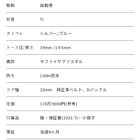
駆動
自動巻
材質
TI
ダイアル
シルバー/ブルー
ケース径/厚さ
39mm /14.5mm
風防
サファイヤクリスタル
防水
100m防水
ラグ幅
22mm 純正革ベルト、Dバックル
定価
130万9000円(参考)
付属品
箱・保証書(2023.7)・小冊子
保証
当店6ヶ月