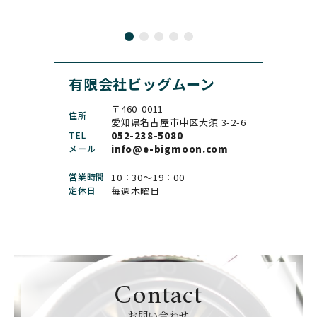
カール F. ブヘラ
カルティエ
CASIO
CEDRIC JOHNER
カシオ
セドリックジョナー
有限会社ビッグムーン
CHANEL
CHOPARD
シャネル
ショパール
〒460-0011
住所
CHRISTOPHER WARD
愛知県名古屋市中区大須 3-2-6
CHRONO TOKYO
クリストファー・ウォー
TEL
052-238-5080
クロノトウキョウ
ド
メール
info@e-bigmoon.com
CHRONOSWISS
CITIZEN
営業時間
10：30〜19：00
クロノスイス
シチズン
定休日
毎週木曜日
CUERVOY SOBRINOS
CVSTOS
クエルボ・イソブリノス
クストス
CYRUS
CZAPEK
サイラス
チャペック
Contact
D. DORNBLÜTH&SOH
DAMASKO
N
お問い合わせ