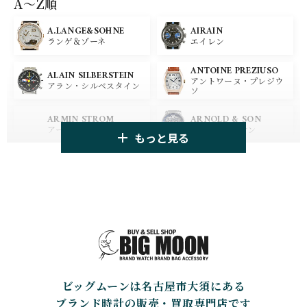
A〜Z順
A.LANGE&SOHNE
AIRAIN
OMEGA
BREGUET
ランゲ＆ゾーネ
エイレン
オメガ
ブレゲ
ANTOINE PREZIUSO
BLANCPAIN
BREITLING
ALAIN SILBERSTEIN
アントワーヌ・プレジウ
ブランパン
ブライトリング
アラン・シルベスタイン
ソ
HUBLOT
ZENITH
ARMIN STROM
ARNOLD & SON
ウブロ
ゼニス
アーミン・シュトローム
アーノルド&サン
もっと見る
TAG HEUER
TUDOR
AUDEMARS PIGUET
AZIMUTH
タグ・ホイヤー
チューダー
オーデマ・ピゲ
アジムート
GIRARD PERREGAUX
ULYSSE NARDIN
BALL WATCH
BALTIC WATCHES
ジラール・ペルゴ
ユリスナルダン
ボール・ウォッチ
バルティック ウォッチ
BELL＆ROSS
SINN
BAMFORD LONDON
BAUME&MERCIER
ベル＆ロス
ジン
バンフォード・ロンドン
ボーム＆メルシエ
ビッグムーンは名古屋市大須にある
CARTIER
CHANEL
BEAUBLEU
BELL＆ROSS
カルティエ
シャネル
ボーブルー
ベル＆ロス
ブランド時計の販売・買取専門店です