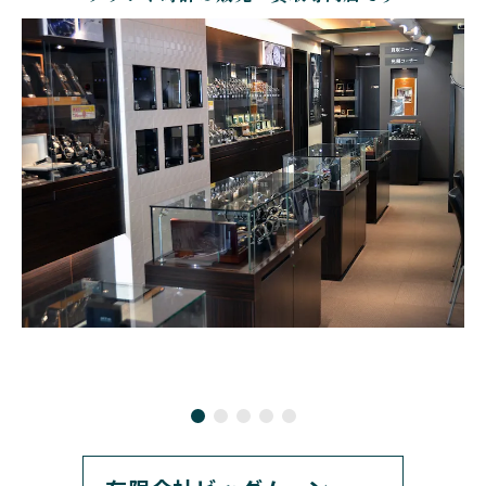
BOLDR Supply Compan
CHOPARD
SEIKO
BLANCPAIN
y
ショパール
セイコー
ブランパン
ボルダー・サプライ・カ
ンパニー
GLASHUTTE ORIGINA
CHRONOSWISS
L
BOVET
BREGUET
クロノスイス
グラスヒュッテ・オリジ
ボヴェ
ブレゲ
ナル
BRUNO SOHNLE Glash
ALAIN SILBERSTEIN
CITIZEN
BREITLING
utte
アラン・シルベスタイン
シチズン
ブライトリング
ブルーノ・ゾンレー・ グ
ラスヒュッテ
BULOVA
BVLGARI
ブローバ
ブルガリ
CARL F. BUCHERER
CARTIER
カール F. ブヘラ
カルティエ
CASIO
CEDRIC JOHNER
カシオ
セドリックジョナー