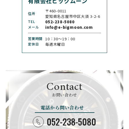
有限会社ビッグムーン
CHANEL
CHOPARD
シャネル
ショパール
〒460-0011
住所
CHRISTOPHER WARD
愛知県名古屋市中区大須 3-2-6
CHRONO TOKYO
クリストファー・ウォー
TEL
052-238-5080
クロノトウキョウ
ド
メール
info@e-bigmoon.com
CHRONOSWISS
CITIZEN
営業時間
10：30〜19：00
クロノスイス
シチズン
定休日
毎週木曜日
CUERVOY SOBRINOS
CVSTOS
クエルボ・イソブリノス
クストス
CYRUS
CZAPEK
サイラス
チャペック
Contact
D. DORNBLÜTH&SOH
DAMASKO
N
お問い合わせ
ダマスコ
D.ドルンブルート＆ゾー
ン
電話から問い合わせ
DANIEL ROTH
DAVOSA
ダニエル・ロート
ダボサ
052-238-5080