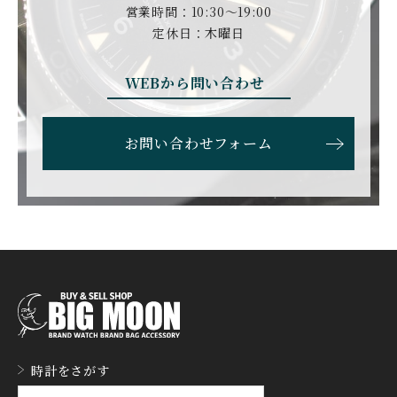
DUBEY&SCHALDENBR
E.C.W
営業時間：10:30〜19:00
AND
ヨーロピアン・カンパニ
ダービー&シャルデンブラ
定休日：木曜日
ー・ウォッチ
ン
EBERHARD
EDOX
WEBから問い合わせ
エベラール
エドックス
ETERNA
F.P.JOURNE
お問い合わせフォーム
エテルナ
F.P.ジュルヌ
FAVRE LEUBA
FORTIS
ファーブル・ルーバ
フォルティス
FREDERIQUE CONSTA
FRANCK MULLER
NT
フランク・ミュラー
フレデリック・コンスタ
ント
GERALD GENTA
GIRARD PERREGAUX
ジェラルド・ジェンタ
ジラール・ペルゴ
GLASHUTTE ORIGINA
時計をさがす
GUCCI
L
グッチ
グラスヒュッテ・オリジ