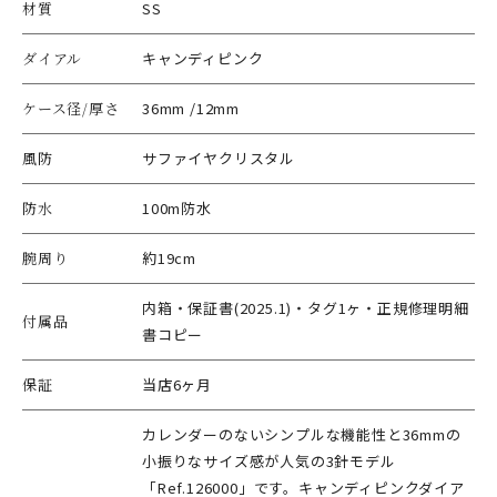
材質
SS
ダイアル
キャンディピンク
ケース径/厚さ
36mm /12mm
風防
サファイヤクリスタル
防水
100m防水
腕周り
約19cm
内箱・保証書(2025.1)・タグ1ヶ・正規修理明細
付属品
書コピー
保証
当店6ヶ月
カレンダーのないシンプルな機能性と36mmの
小振りなサイズ感が人気の3針モデル
「Ref.126000」です。キャンディピンクダイア