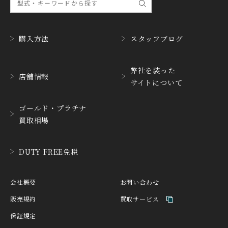
ナル
GUINAND
H.MOSER&CIE.
ギナーン
H. モーザー
購入方法
スタッフブログ
HABRING2
HAMILTON
ハブリングツー
ハミルトン
弊社を装った
店舗情報
サイトについて
HANHART
HARRY WINSTON
ハンハルト
ハリー・ウィンストン
ゴールド・プラチナ
HEINRICH-GEISEN
HERMES
買取相場
ハインリッヒ ガイセン
エルメス
HORAE
HUBLOT
DUTY FREE免税
ホライ
ウブロ
IKEPOD
INCIPIO
会社概要
お問い合わせ
アイクポッド
インキピオー
販売規約
買取サービス
IWC
JACQUES ETOILE
保証規定
アイ ダブリュー シー
ジャッケ・エトアール