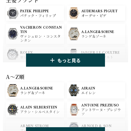
主要ブランド
PATEK PHILIPPE
AUDEMARS PIGUET
パテック・フィリップ
オーデマ・ピゲ
VACHERON CONSTAN
A.LANGE&SOHNE
TIN
ランゲ＆ゾーネ
ヴァシュロン ・コンスタ
ンタン
ROLEX
JAEGER LE COULTRE
ロレックス
ジャガー・ルクルト
もっと見る
PANERAI
IWC
パネライ
アイ ダブリュー シー
A〜Z順
A.LANGE&SOHNE
AIRAIN
OMEGA
BREGUET
ランゲ＆ゾーネ
エイレン
オメガ
ブレゲ
ANTOINE PREZIUSO
BLANCPAIN
BREITLING
ALAIN SILBERSTEIN
アントワーヌ・プレジウ
ブランパン
ブライトリング
アラン・シルベスタイン
ソ
HUBLOT
ZENITH
ARMIN STROM
ARNOLD & SON
ウブロ
ゼニス
アーミン・シュトローム
アーノルド&サン