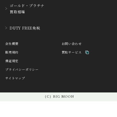
ゴールド・プラチナ
HEINRICH-GEISEN
HERMES
買取相場
ハインリッヒ ガイセン
エルメス
HORAE
HUBLOT
DUTY FREE免税
ホライ
ウブロ
IKEPOD
INCIPIO
会社概要
お問い合わせ
アイクポッド
インキピオー
販売規約
買取サービス
IWC
JACQUES ETOILE
保証規定
アイ ダブリュー シー
ジャッケ・エトアール
プライバシーポリシー
JAEGER LE COULTRE
JAQUET DROZ
サイトマップ
ジャガー・ルクルト
ジャケ・ドロー
JEAN-CLAUDE PERRIN
JEANRICHARD
ジャン・クロード ペラ
（C）BIG MOON
ジャンリシャール
ン
JULIEN COUDRAY 1518
KNOT
ジュリアン・クドレー 15
ノット
18