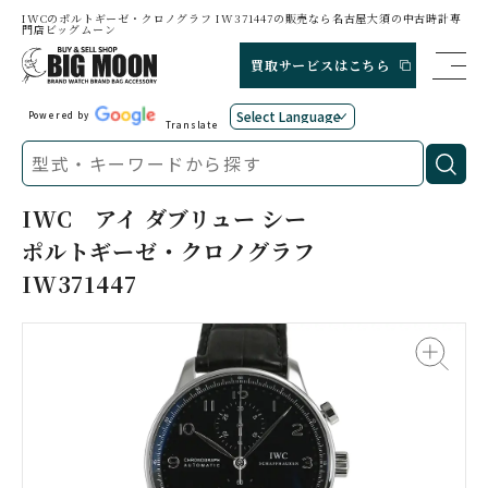
IWCのポルトギーゼ・クロノグラフ IW371447の販売なら名古屋大須の中古時計専
門店ビッグムーン
買取サービスはこちら
Powered by
Translate
IWC
アイ ダブリュー シー
ポルトギーゼ・クロノグラフ
IW371447