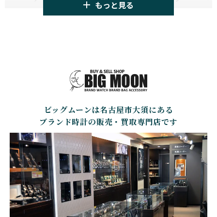
もっと見る
TAG HEUER
TUDOR
AUDEMARS PIGUET
AZIMUTH
タグ・ホイヤー
チューダー
オーデマ・ピゲ
アジムート
GIRARD PERREGAUX
ULYSSE NARDIN
BALL WATCH
BALTIC WATCHES
ジラール・ペルゴ
ユリスナルダン
ボール・ウォッチ
バルティック ウォッチ
BELL＆ROSS
SINN
BAMFORD LONDON
BAUME&MERCIER
ベル＆ロス
ジン
バンフォード・ロンドン
ボーム＆メルシエ
ビッグムーンは名古屋市大須にある
CARTIER
CHANEL
BEAUBLEU
BELL＆ROSS
カルティエ
シャネル
ボーブルー
ベル＆ロス
ブランド時計の販売・買取専門店です
BOLDR Supply Compan
CHOPARD
SEIKO
BLANCPAIN
y
ショパール
セイコー
ブランパン
ボルダー・サプライ・カ
ンパニー
GLASHUTTE ORIGINA
CHRONOSWISS
L
BOVET
BREGUET
クロノスイス
グラスヒュッテ・オリジ
ボヴェ
ブレゲ
ナル
BRUNO SOHNLE Glash
ALAIN SILBERSTEIN
CITIZEN
BREITLING
utte
アラン・シルベスタイン
シチズン