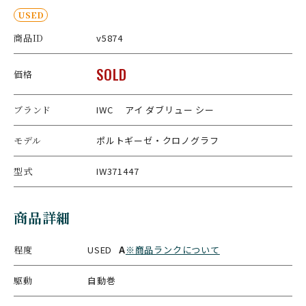
USED
商品ID
v5874
SOLD
価格
ブランド
IWC アイ ダブリュー シー
モデル
ポルトギーゼ・クロノグラフ
型式
IW371447
商品詳細
程度
USED
A
※商品ランクについて
駆動
自動巻