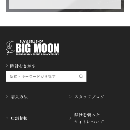
FAVRE LEUBA
FORTIS
ファーブル・ルーバ
フォルティス
FREDERIQUE CONSTA
FRANCK MULLER
NT
フランク・ミュラー
フレデリック・コンスタ
ント
GERALD GENTA
GIRARD PERREGAUX
ジェラルド・ジェンタ
ジラール・ペルゴ
GLASHUTTE ORIGINA
時計をさがす
GUCCI
L
グッチ
グラスヒュッテ・オリジ
ナル
GUINAND
H.MOSER&CIE.
ギナーン
H. モーザー
購入方法
スタッフブログ
HABRING2
HAMILTON
ハブリングツー
ハミルトン
弊社を装った
店舗情報
サイトについて
HANHART
HARRY WINSTON
ハンハルト
ハリー・ウィンストン