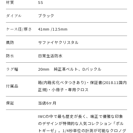
材質
SS
ダイアル
ブラック
ケース径/厚さ
41mm /12.5mm
風防
サファイヤクリスタル
防水
日常生活防水
ラグ幅
20mm 純正革ベルト、Dバックル
箱(内箱劣化ベタつきあり)・保証書(2018.11国内
付属品
正規)・小冊子・専用クロス
保証
当店6ヶ月
IWCの中で最も歴史が長く、端正で優雅な印象
のデザインが特徴的な人気コレクション「ポル
トギーゼ」。1/4秒単位の計測が可能なクロノグ