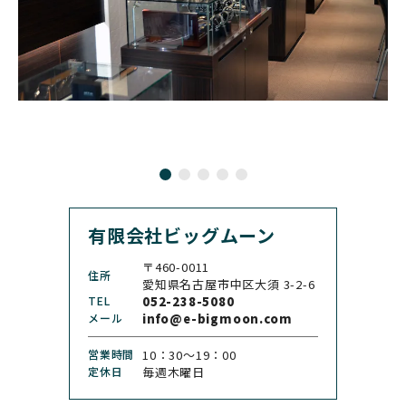
ブライトリング
ブルーノ・ゾンレー・ グ
ラスヒュッテ
BULOVA
BVLGARI
ブローバ
ブルガリ
CARL F. BUCHERER
CARTIER
カール F. ブヘラ
カルティエ
CASIO
CEDRIC JOHNER
カシオ
セドリックジョナー
有限会社ビッグムーン
CHANEL
CHOPARD
シャネル
ショパール
〒460-0011
住所
CHRISTOPHER WARD
愛知県名古屋市中区大須 3-2-6
CHRONO TOKYO
クリストファー・ウォー
TEL
052-238-5080
クロノトウキョウ
ド
メール
info@e-bigmoon.com
CHRONOSWISS
CITIZEN
営業時間
10：30〜19：00
クロノスイス
シチズン
定休日
毎週木曜日
CUERVOY SOBRINOS
CVSTOS