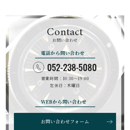
クエルボ・イソブリノス
クストス
CYRUS
CZAPEK
サイラス
チャペック
Contact
D. DORNBLÜTH&SOH
DAMASKO
N
お問い合わせ
ダマスコ
D.ドルンブルート＆ゾー
ン
電話から問い合わせ
DANIEL ROTH
DAVOSA
ダニエル・ロート
ダボサ
052-238-5080
DUBEY&SCHALDENBR
E.C.W
営業時間：10:30〜19:00
AND
ヨーロピアン・カンパニ
ダービー&シャルデンブラ
定休日：木曜日
ー・ウォッチ
ン
EBERHARD
EDOX
WEBから問い合わせ
エベラール
エドックス
ETERNA
F.P.JOURNE
お問い合わせフォーム
エテルナ
F.P.ジュルヌ