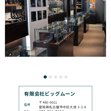
ンパニー
GLASHUTTE ORIGINA
CHRONOSWISS
L
BOVET
BREGUET
クロノスイス
グラスヒュッテ・オリジ
ボヴェ
ブレゲ
ナル
BRUNO SOHNLE Glash
ALAIN SILBERSTEIN
CITIZEN
BREITLING
utte
アラン・シルベスタイン
シチズン
ブライトリング
ブルーノ・ゾンレー・ グ
ラスヒュッテ
BULOVA
BVLGARI
ブローバ
ブルガリ
CARL F. BUCHERER
CARTIER
カール F. ブヘラ
カルティエ
CASIO
CEDRIC JOHNER
カシオ
セドリックジョナー
有限会社ビッグムーン
CHANEL
CHOPARD
シャネル
ショパール
〒460-0011
住所
CHRISTOPHER WARD
愛知県名古屋市中区大須 3-2-6
CHRONO TOKYO
クリストファー・ウォー