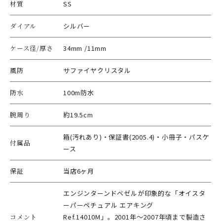
材質
SS
ダイアル
シルバー
ケース径/厚さ
34mm /11mm
風防
サファイヤクリスタル
防水
100m防水
腕周り
約19.5cm
箱(汚れあり)・保証書(2005.4)・小冊子・パスケ
付属品
ース
保証
当店6ヶ月
エンジンターンドベゼルが印象的な「オイスタ
ーパーペチュアル エアキング
コメント
Ref.14010M」。2001年～2007年頃まで製造さ