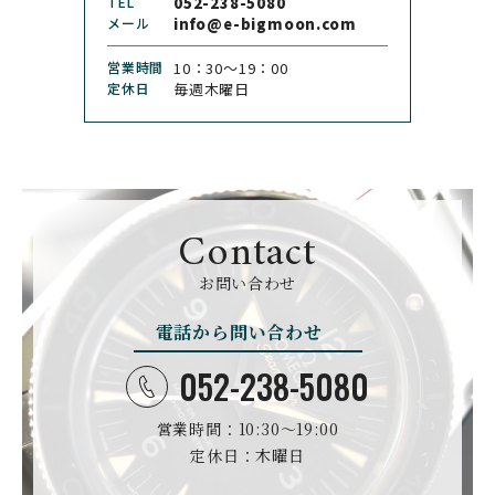
TEL
052-238-5080
クロノトウキョウ
ド
メール
info@e-bigmoon.com
CHRONOSWISS
CITIZEN
営業時間
10：30〜19：00
クロノスイス
シチズン
定休日
毎週木曜日
CUERVOY SOBRINOS
CVSTOS
クエルボ・イソブリノス
クストス
CYRUS
CZAPEK
サイラス
チャペック
Contact
D. DORNBLÜTH&SOH
DAMASKO
N
お問い合わせ
ダマスコ
D.ドルンブルート＆ゾー
ン
電話から問い合わせ
DANIEL ROTH
DAVOSA
ダニエル・ロート
ダボサ
052-238-5080
DUBEY&SCHALDENBR
E.C.W
営業時間：10:30〜19:00
AND
ヨーロピアン・カンパニ
ダービー&シャルデンブラ
定休日：木曜日
ー・ウォッチ
ン