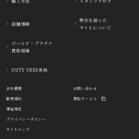
購入方法
スタッフブログ
HABRING2
HAMILTON
ハブリングツー
ハミルトン
弊社を装った
店舗情報
サイトについて
HANHART
HARRY WINSTON
ハンハルト
ハリー・ウィンストン
ゴールド・プラチナ
HEINRICH-GEISEN
HERMES
買取相場
ハインリッヒ ガイセン
エルメス
HORAE
HUBLOT
DUTY FREE免税
ホライ
ウブロ
IKEPOD
INCIPIO
会社概要
お問い合わせ
アイクポッド
インキピオー
販売規約
買取サービス
IWC
JACQUES ETOILE
保証規定
アイ ダブリュー シー
ジャッケ・エトアール
プライバシーポリシー
JAEGER LE COULTRE
JAQUET DROZ
サイトマップ
ジャガー・ルクルト
ジャケ・ドロー