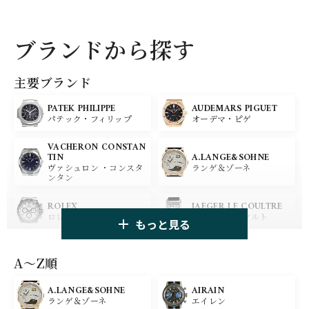
ブランドから探す
主要ブランド
PATEK PHILIPPE
AUDEMARS PIGUET
パテック・フィリップ
オーデマ・ピゲ
VACHERON CONSTAN
A.LANGE&SOHNE
TIN
ランゲ＆ゾーネ
ヴァシュロン ・コンスタ
ンタン
ROLEX
JAEGER LE COULTRE
ロレックス
ジャガー・ルクルト
もっと見る
PANERAI
IWC
パネライ
アイ ダブリュー シー
A〜Z順
A.LANGE&SOHNE
AIRAIN
OMEGA
BREGUET
ランゲ＆ゾーネ
エイレン
オメガ
ブレゲ