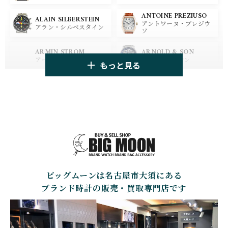
ANTOINE PREZIUSO
BLANCPAIN
BREITLING
ALAIN SILBERSTEIN
アントワーヌ・プレジウ
ブランパン
ブライトリング
アラン・シルベスタイン
ソ
HUBLOT
ZENITH
ARMIN STROM
ARNOLD & SON
ウブロ
ゼニス
アーミン・シュトローム
アーノルド&サン
もっと見る
TAG HEUER
TUDOR
AUDEMARS PIGUET
AZIMUTH
タグ・ホイヤー
チューダー
オーデマ・ピゲ
アジムート
GIRARD PERREGAUX
ULYSSE NARDIN
BALL WATCH
BALTIC WATCHES
ジラール・ペルゴ
ユリスナルダン
ボール・ウォッチ
バルティック ウォッチ
BELL＆ROSS
SINN
BAMFORD LONDON
BAUME&MERCIER
ベル＆ロス
ジン
バンフォード・ロンドン
ボーム＆メルシエ
ビッグムーンは名古屋市大須にある
CARTIER
CHANEL
BEAUBLEU
BELL＆ROSS
カルティエ
シャネル
ボーブルー
ベル＆ロス
ブランド時計の販売・買取専門店です
BOLDR Supply Compan
CHOPARD
SEIKO
BLANCPAIN
y
ショパール
セイコー
ブランパン
ボルダー・サプライ・カ