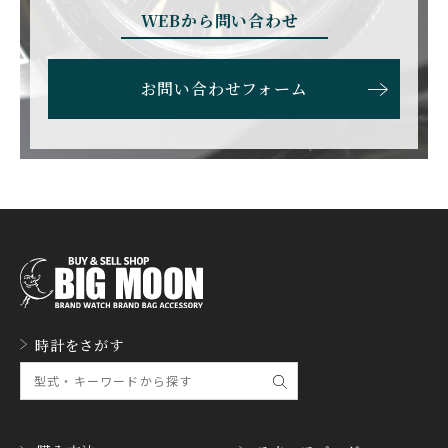
EBERHARD
EDOX
WEBから問い合わせ
エベラール
エドックス
ETERNA
F.P.JOURNE
お問い合わせフォーム
エテルナ
F.P.ジュルヌ
FAVRE LEUBA
FORTIS
ファーブル・ルーバ
フォルティス
FREDERIQUE CONSTA
FRANCK MULLER
NT
フランク・ミュラー
フレデリック・コンスタ
ント
GERALD GENTA
GIRARD PERREGAUX
ジェラルド・ジェンタ
ジラール・ペルゴ
GLASHUTTE ORIGINA
時計をさがす
GUCCI
L
グッチ
グラスヒュッテ・オリジ
ナル
GUINAND
H.MOSER&CIE.
ギナーン
H. モーザー