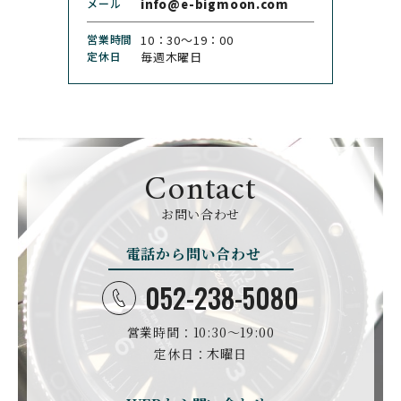
メール
info@e-bigmoon.com
CHRONOSWISS
CITIZEN
営業時間
10：30〜19：00
クロノスイス
シチズン
定休日
毎週木曜日
CUERVOY SOBRINOS
CVSTOS
クエルボ・イソブリノス
クストス
CYRUS
CZAPEK
サイラス
チャペック
Contact
D. DORNBLÜTH&SOH
DAMASKO
N
お問い合わせ
ダマスコ
D.ドルンブルート＆ゾー
ン
電話から問い合わせ
DANIEL ROTH
DAVOSA
ダニエル・ロート
ダボサ
052-238-5080
DUBEY&SCHALDENBR
E.C.W
営業時間：10:30〜19:00
AND
ヨーロピアン・カンパニ
ダービー&シャルデンブラ
定休日：木曜日
ー・ウォッチ
ン
EBERHARD
EDOX