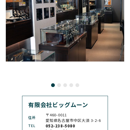
CHRONOSWISS
L
BOVET
BREGUET
クロノスイス
グラスヒュッテ・オリジ
ボヴェ
ブレゲ
ナル
BRUNO SOHNLE Glash
ALAIN SILBERSTEIN
CITIZEN
BREITLING
utte
アラン・シルベスタイン
シチズン
ブライトリング
ブルーノ・ゾンレー・ グ
ラスヒュッテ
BULOVA
BVLGARI
ブローバ
ブルガリ
CARL F. BUCHERER
CARTIER
カール F. ブヘラ
カルティエ
CASIO
CEDRIC JOHNER
カシオ
セドリックジョナー
有限会社ビッグムーン
CHANEL
CHOPARD
シャネル
ショパール
〒460-0011
住所
CHRISTOPHER WARD
愛知県名古屋市中区大須 3-2-6
CHRONO TOKYO
クリストファー・ウォー
TEL
052-238-5080
クロノトウキョウ
ド