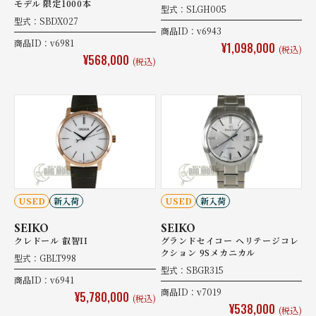
モデル 限定1000本
型式：SLGH005
型式：SBDX027
商品ID：v6943
商品ID：v6981
¥1,098,000
(税込)
¥568,000
(税込)
USED
新入荷
USED
新入荷
SEIKO
SEIKO
クレドール 叡智II
グランドセイコー ヘリテージコレ
クション 9Sメカニカル
型式：GBLT998
型式：SBGR315
商品ID：v6941
商品ID：v7019
¥5,780,000
(税込)
¥538,000
(税込)