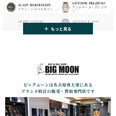
ANTOINE PREZIUSO
BLANCPAIN
BREITLING
ALAIN SILBERSTEIN
アントワーヌ・プレジウ
ブランパン
ブライトリング
アラン・シルベスタイン
ソ
HUBLOT
ZENITH
ARMIN STROM
ARNOLD & SON
ウブロ
ゼニス
アーミン・シュトローム
アーノルド&サン
もっと見る
TAG HEUER
TUDOR
AUDEMARS PIGUET
AZIMUTH
タグ・ホイヤー
チューダー
オーデマ・ピゲ
アジムート
GIRARD PERREGAUX
ULYSSE NARDIN
BALL WATCH
BALTIC WATCHES
ジラール・ペルゴ
ユリスナルダン
ボール・ウォッチ
バルティック ウォッチ
BELL＆ROSS
SINN
BAMFORD LONDON
BAUME&MERCIER
ベル＆ロス
ジン
バンフォード・ロンドン
ボーム＆メルシエ
ビッグムーンは名古屋市大須にある
CARTIER
CHANEL
BEAUBLEU
BELL＆ROSS
カルティエ
シャネル
ボーブルー
ベル＆ロス
ブランド時計の販売・買取専門店です
BOLDR Supply Compan
CHOPARD
SEIKO
BLANCPAIN
y
ショパール
セイコー
ブランパン
ボルダー・サプライ・カ
ンパニー
GLASHUTTE ORIGINA