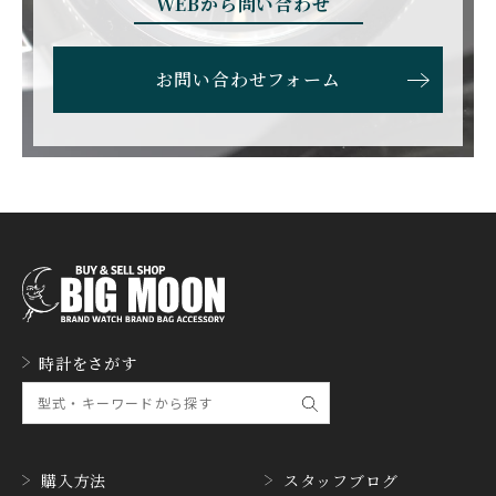
WEBから問い合わせ
エベラール
エドックス
ETERNA
F.P.JOURNE
お問い合わせフォーム
エテルナ
F.P.ジュルヌ
FAVRE LEUBA
FORTIS
ファーブル・ルーバ
フォルティス
FREDERIQUE CONSTA
FRANCK MULLER
NT
フランク・ミュラー
フレデリック・コンスタ
ント
GERALD GENTA
GIRARD PERREGAUX
ジェラルド・ジェンタ
ジラール・ペルゴ
GLASHUTTE ORIGINA
時計をさがす
GUCCI
L
グッチ
グラスヒュッテ・オリジ
ナル
GUINAND
H.MOSER&CIE.
ギナーン
H. モーザー
購入方法
スタッフブログ