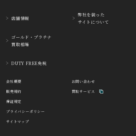
HABRING2
HAMILTON
ハブリングツー
ハミルトン
弊社を装った
店舗情報
サイトについて
HANHART
HARRY WINSTON
ハンハルト
ハリー・ウィンストン
ゴールド・プラチナ
HEINRICH-GEISEN
HERMES
買取相場
ハインリッヒ ガイセン
エルメス
HORAE
HUBLOT
DUTY FREE免税
ホライ
ウブロ
IKEPOD
INCIPIO
会社概要
お問い合わせ
アイクポッド
インキピオー
販売規約
買取サービス
IWC
JACQUES ETOILE
保証規定
アイ ダブリュー シー
ジャッケ・エトアール
プライバシーポリシー
JAEGER LE COULTRE
JAQUET DROZ
サイトマップ
ジャガー・ルクルト
ジャケ・ドロー