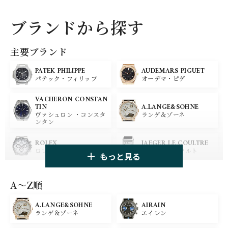
ブランドから探す
主要ブランド
PATEK PHILIPPE
AUDEMARS PIGUET
パテック・フィリップ
オーデマ・ピゲ
VACHERON CONSTAN
A.LANGE&SOHNE
TIN
ランゲ＆ゾーネ
ヴァシュロン ・コンスタ
ンタン
ROLEX
JAEGER LE COULTRE
ロレックス
ジャガー・ルクルト
もっと見る
PANERAI
IWC
パネライ
アイ ダブリュー シー
A〜Z順
A.LANGE&SOHNE
AIRAIN
OMEGA
BREGUET
ランゲ＆ゾーネ
エイレン
オメガ
ブレゲ