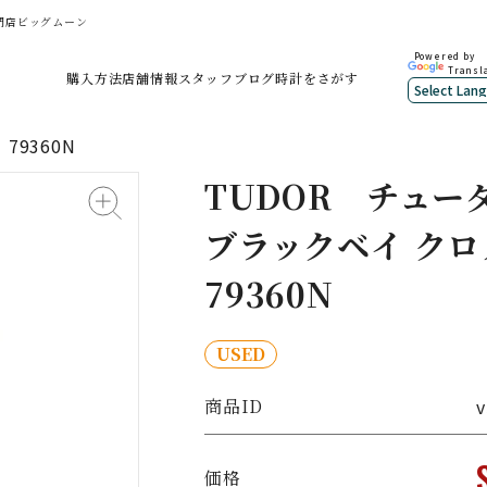
専門店ビッグムーン
Powered by
Transl
購入方法
店舗情報
スタッフブログ
時計をさがす
79360N
TUDOR
チュー
ブラックベイ クロ
79360N
USED
商品ID
v
価格