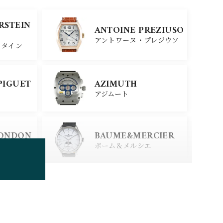
SINN
ERSTEIN
ANTOINE PREZIUSO
ジン
アントワーヌ・プレジウソ
スタイン
SEIKO
PIGUET
AZIMUTH
セイコー
アジムート
ERSTEIN
CITIZEN
LONDON
BAUME&MERCIER
シチズン
スタイン
ロンドン
ボーム＆メルシエ
BOLDR Supply Comp
any
ボルダー・サプライ・カン
パニー