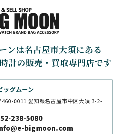
BRUNO SOHNLE Gla
shutte
ブルーノ・ゾンレー・ グラ
スヒュッテ
CHERER
CARTIER
ーンは名古屋市大須にある
カルティエ
時計の販売・買取専門店です
CHOPARD
ショパール
ビッグムーン
460-0011
愛知県名古屋市中区大須 3-2-
SS
CITIZEN
シチズン
52-238-5080
info@e-bigmoon.com