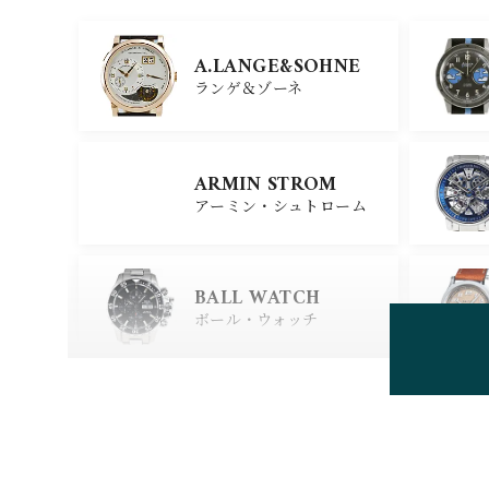
GIRARD PERREGAU
X
A.LANGE&SOHNE
ジラール・ペルゴ
ランゲ＆ゾーネ
CARTIER
ARMIN STROM
カルティエ
アーミン・シュトローム
GLASHUTTE ORIGIN
AL
BALL WATCH
グラスヒュッテ・オリジナ
ル
ボール・ウォッチ
BEAUBLEU
ボーブルー