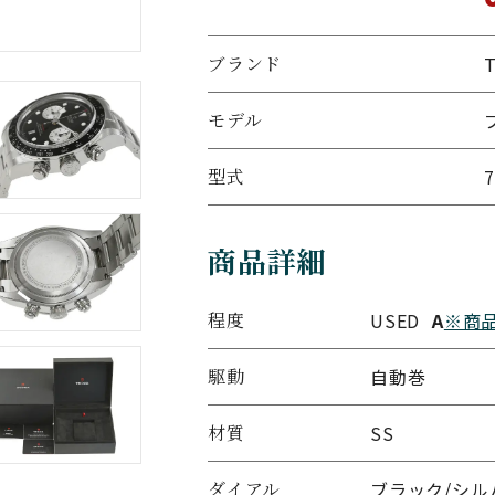
ブランド
モデル
型式
商品詳細
程度
USED
A
※商
駆動
自動巻
材質
SS
ダイアル
ブラック/シル