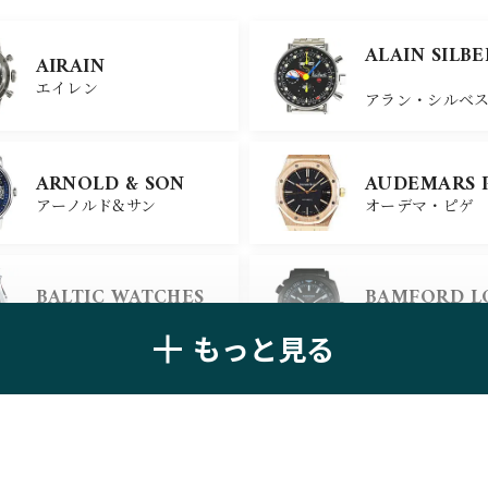
ULYSSE NARDIN
BELL＆ROSS
ALAIN SILB
AIRAIN
ユリスナルダン
ベル＆ロス
エイレン
アラン・シルベ
CHANEL
CHOPARD
ARNOLD & SON
AUDEMARS 
シャネル
ショパール
アーノルド&サン
オーデマ・ピゲ
ALAIN SILB
CHRONOSWISS
BALTIC WATCHES
BAMFORD 
クロノスイス
アラン・シルベ
バルティック ウォッチ
バンフォード・
もっと見る
BELL＆ROSS
BLANCPAIN
ベル＆ロス
ブランパン