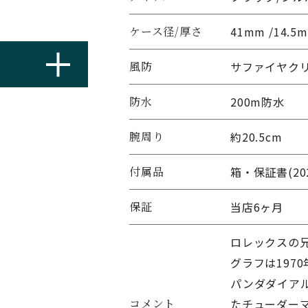
ケース径/厚さ
41mm /14.5
風防
サファイヤク
防水
200m防水
腕周り
約20.5cm
付属品
箱・保証書(20
保証
当店6ヶ月
ロレックスの
グラフは197
パンダダイア
コメント
たチューダーマ