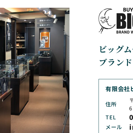
BREGUET
BREITLING
ブレゲ
ブライトリング
BVLGARI
CARL F. BU
ビッグム
ブルガリ
カール F. ブヘラ
ブランド
CEDRIC JOHNER
CHANEL
セドリックジョナー
シャネル
有限会社
〒
住所
CHRONO TOKYO
CHRONOSWI
6
クロノトウキョウ
クロノスイス
0
TEL
メール