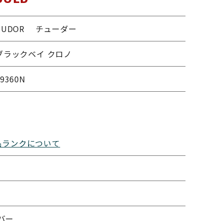
TUDOR チューダー
ブラックベイ クロノ
79360N
品ランクについて
バー