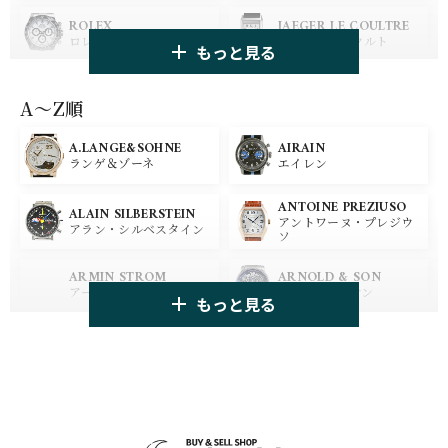
ROLEX
JAEGER LE COULTRE
ロレックス
ジャガー・ルクルト
もっと見る
PANERAI
IWC
パネライ
アイ ダブリュー シー
A〜Z順
A.LANGE&SOHNE
AIRAIN
OMEGA
BREGUET
ランゲ＆ゾーネ
エイレン
オメガ
ブレゲ
ANTOINE PREZIUSO
BLANCPAIN
BREITLING
ALAIN SILBERSTEIN
アントワーヌ・プレジウ
ブランパン
ブライトリング
アラン・シルベスタイン
ソ
HUBLOT
ZENITH
ARMIN STROM
ARNOLD & SON
ウブロ
ゼニス
アーミン・シュトローム
アーノルド&サン
もっと見る
TAG HEUER
TUDOR
AUDEMARS PIGUET
AZIMUTH
タグ・ホイヤー
チューダー
オーデマ・ピゲ
アジムート
GIRARD PERREGAUX
ULYSSE NARDIN
BALL WATCH
BALTIC WATCHES
ジラール・ペルゴ
ユリスナルダン
ボール・ウォッチ
バルティック ウォッチ