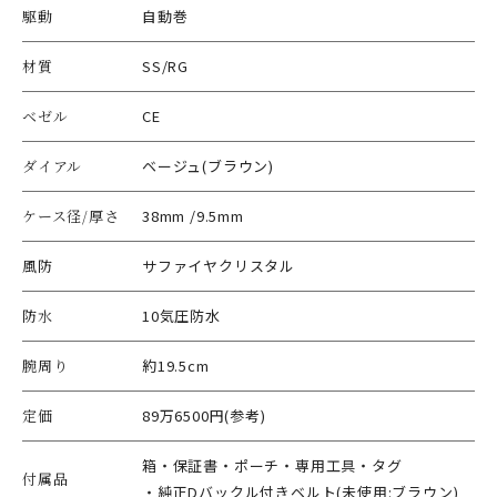
駆動
自動巻
材質
SS/RG
ベゼル
CE
ダイアル
ベージュ(ブラウン)
ケース径/厚さ
38mm /9.5mm
風防
サファイヤクリスタル
防水
10気圧防水
腕周り
約19.5cm
定価
89万6500円(参考)
箱・保証書・ポーチ・専用工具・タグ
付属品
・純正Dバックル付きベルト(未使用:ブラウン)