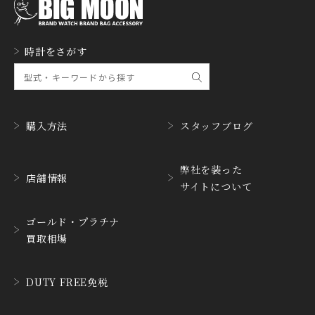
GERALD GENTA
GIRARD PERREGAUX
ジェラルド・ジェンタ
ジラール・ペルゴ
GLASHUTTE ORIGINA
時計をさがす
GUCCI
L
グッチ
グラスヒュッテ・オリジ
ナル
GUINAND
H.MOSER&CIE.
ギナーン
H. モーザー
購入方法
スタッフブログ
HABRING2
HAMILTON
ハブリングツー
ハミルトン
弊社を装った
店舗情報
サイトについて
HANHART
HARRY WINSTON
ハンハルト
ハリー・ウィンストン
ゴールド・プラチナ
HEINRICH-GEISEN
HERMES
買取相場
ハインリッヒ ガイセン
エルメス
HORAE
HUBLOT
DUTY FREE免税
ホライ
ウブロ