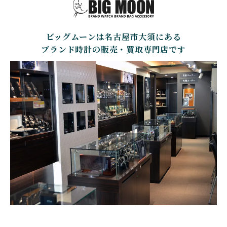
BELL＆ROSS
SINN
BAMFORD LONDON
BAUME&MERCIER
ベル＆ロス
ジン
バンフォード・ロンドン
ボーム＆メルシエ
ビッグムーンは名古屋市大須にある
CARTIER
CHANEL
BEAUBLEU
BELL＆ROSS
カルティエ
シャネル
ボーブルー
ベル＆ロス
ブランド時計の販売・買取専門店です
BOLDR Supply Compan
CHOPARD
SEIKO
BLANCPAIN
y
ショパール
セイコー
ブランパン
ボルダー・サプライ・カ
ンパニー
GLASHUTTE ORIGINA
CHRONOSWISS
L
BOVET
BREGUET
クロノスイス
グラスヒュッテ・オリジ
ボヴェ
ブレゲ
ナル
BRUNO SOHNLE Glash
ALAIN SILBERSTEIN
CITIZEN
BREITLING
utte
アラン・シルベスタイン
シチズン
ブライトリング
ブルーノ・ゾンレー・ グ
ラスヒュッテ
BULOVA
BVLGARI
ブローバ
ブルガリ
CARL F. BUCHERER
CARTIER
カール F. ブヘラ
カルティエ