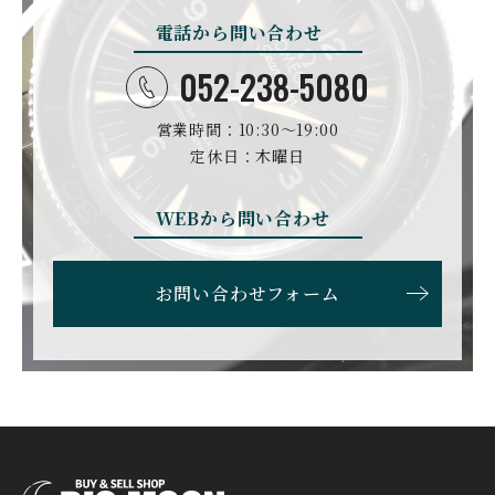
ン
電話から問い合わせ
DANIEL ROTH
DAVOSA
ダニエル・ロート
ダボサ
052-238-5080
DUBEY&SCHALDENBR
E.C.W
営業時間：10:30〜19:00
AND
ヨーロピアン・カンパニ
ダービー&シャルデンブラ
定休日：木曜日
ー・ウォッチ
ン
EBERHARD
EDOX
WEBから問い合わせ
エベラール
エドックス
ETERNA
F.P.JOURNE
お問い合わせフォーム
エテルナ
F.P.ジュルヌ
FAVRE LEUBA
FORTIS
ファーブル・ルーバ
フォルティス
FREDERIQUE CONSTA
FRANCK MULLER
NT
フランク・ミュラー
フレデリック・コンスタ
ント