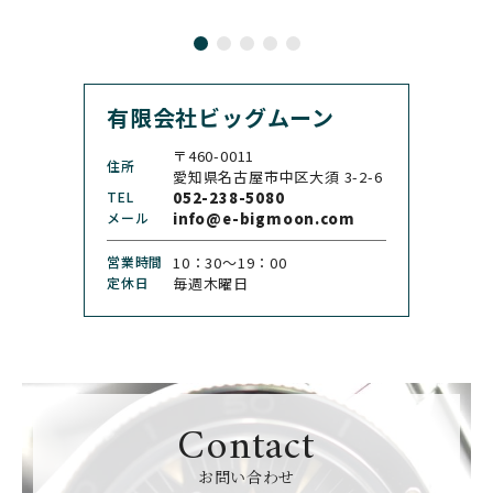
CASIO
CEDRIC JOHNER
カシオ
セドリックジョナー
有限会社ビッグムーン
CHANEL
CHOPARD
シャネル
ショパール
〒460-0011
住所
CHRISTOPHER WARD
愛知県名古屋市中区大須 3-2-6
CHRONO TOKYO
クリストファー・ウォー
TEL
052-238-5080
クロノトウキョウ
ド
メール
info@e-bigmoon.com
CHRONOSWISS
CITIZEN
営業時間
10：30〜19：00
クロノスイス
シチズン
定休日
毎週木曜日
CUERVOY SOBRINOS
CVSTOS
クエルボ・イソブリノス
クストス
CYRUS
CZAPEK
サイラス
チャペック
Contact
D. DORNBLÜTH&SOH
DAMASKO
N
お問い合わせ
ダマスコ
D.ドルンブルート＆ゾー