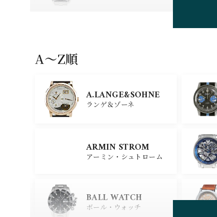
HUBLOT
ウブロ
A〜Z順
GIRARD PERREGAU
X
A.LANGE&SOHNE
ジラール・ペルゴ
ランゲ＆ゾーネ
CARTIER
ARMIN STROM
カルティエ
アーミン・シュトローム
GLASHUTTE ORIGIN
AL
BALL WATCH
グラスヒュッテ・オリジナ
ル
ボール・ウォッチ