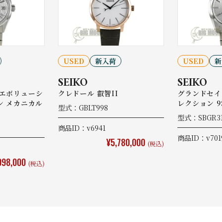
USED
新入荷
USED
新
SEIKO
SEIKO
 エボリューシ
クレドール 叡智II
グランドセイ
ン メカニカル
レクション 
型式：GBLT998
型式：SBGR3
商品ID：v6941
商品ID：v701
¥5,780,000
(税込)
098,000
(税込)