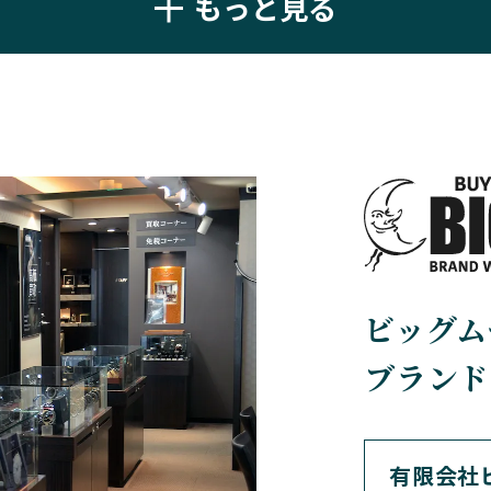
もっと見る
BELL＆ROSS
BLANCPAIN
ベル＆ロス
ブランパン
BREGUET
BREITLING
ブレゲ
ブライトリング
BVLGARI
CARL F. BU
ビッグム
ブルガリ
カール F. ブヘラ
ブランド
CEDRIC JOHNER
CHANEL
セドリックジョナー
シャネル
有限会社