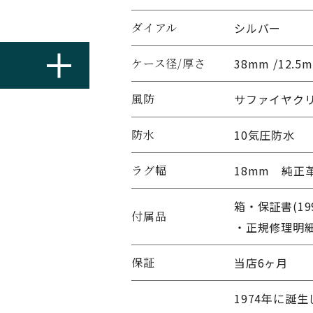
ダイアル
シルバー
ケース径/厚さ
38mm /12.5
風防
サファイヤク
防水
10気圧防水
ラグ幅
18mm 純正革
箱・保証書(19
付属品
・正規修理明
保証
当店6ヶ月
1974年に誕