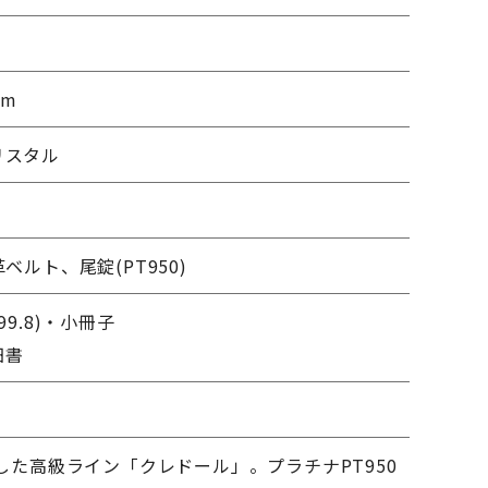
mm
リスタル
ベルト、尾錠(PT950)
99.8)・小冊子
細書
生した高級ライン「クレドール」。プラチナPT950