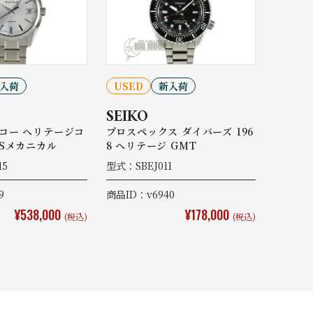
入荷
USED
新入荷
SEIKO
コー ヘリテージコ
プロスペックス ダイバーズ 196
9Sメカニカル
8 ヘリテージ GMT
15
型式：SBEJ011
9
商品ID：v6940
¥538,000
¥178,000
(税込)
(税込)