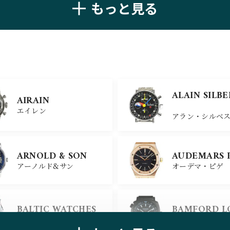
もっと見る
ZENITH
TAG HEUER
ゼニス
タグ・ホイヤー
ULYSSE NARDIN
BELL＆ROSS
ALAIN SILB
AIRAIN
ユリスナルダン
ベル＆ロス
エイレン
アラン・シルベ
CHANEL
CHOPARD
ARNOLD & SON
AUDEMARS 
シャネル
ショパール
アーノルド&サン
オーデマ・ピゲ
ALAIN SILB
CHRONOSWISS
BALTIC WATCHES
BAMFORD 
クロノスイス
アラン・シルベ
バルティック ウォッチ
バンフォード・