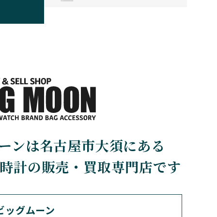
BOLDR Supply Comp
any
ボルダー・サプライ・カン
パニー
BRUNO SOHNLE Gla
shutte
ブルーノ・ゾンレー・ グラ
スヒュッテ
CHERER
CARTIER
ーンは名古屋市大須にある
カルティエ
時計の販売・買取専門店です
CHOPARD
ショパール
ビッグムーン