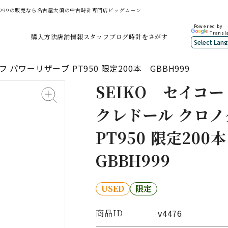
GBBH999の販売なら名古屋大須の中古時計専門店ビッグムーン
Powered by
Transl
購入方法
店舗情報
スタッフブログ
時計をさがす
パワーリザーブ PT950 限定200本 GBBH999
SEIKO
セイコー
クレドール クロノ
PT950 限定200本
GBBH999
USED
限定
商品ID
v4476