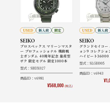
USED
新入荷
限定
USED
新入荷
SEIKO
SEIKO
プロスペックス マリーンマスタ
グランドセイコー
ー プロフェッショナル 機動戦
ョン9 コレクショ
士ガンダム 40周年記念 量産型
ハイビート36000
ザク 限定モデル 限定1000本
型式：SLGH005
型式：SBDX027
商品ID：v6943
商品ID：v6981
¥1,
¥568,000
(税込)