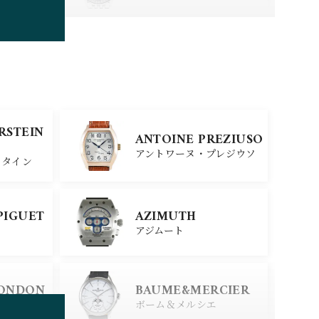
TUDOR
チューダー
SINN
ERSTEIN
ANTOINE PREZIUSO
ジン
アントワーヌ・プレジウソ
スタイン
SEIKO
PIGUET
AZIMUTH
セイコー
アジムート
ERSTEIN
CITIZEN
LONDON
BAUME&MERCIER
シチズン
スタイン
ロンドン
ボーム＆メルシエ